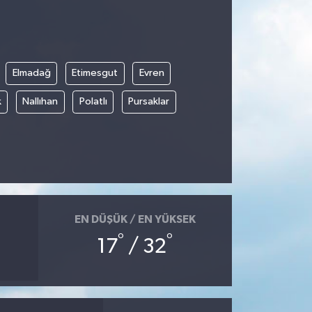
Elmadağ
Etimesgut
Evren
k
Nallıhan
Polatlı
Pursaklar
EN DÜŞÜK / EN YÜKSEK
°
°
17
/ 32