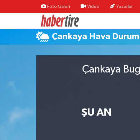
Foto Galeri
Video
Yazarlar
Tire Nöbetçi Eczaneler
Çankaya Hava Durum
Tire Hava Durumu
Tire Trafik Yoğunluk Haritası
Çankaya Bugü
Süper Lig Puan Durumu ve Fikstür
Tüm Manşetler
Son Dakika Haberleri
ŞU AN
Haber Arşivi