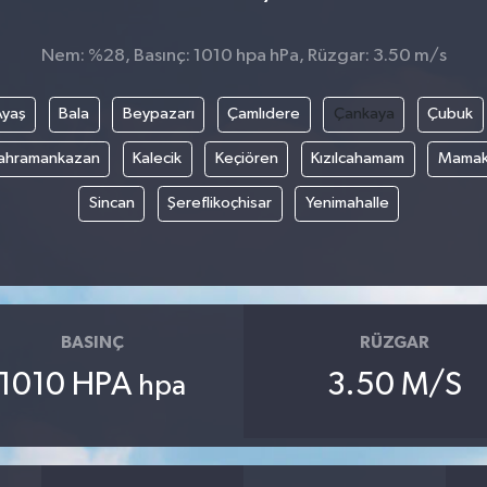
Nem: %28, Basınç: 1010 hpa hPa, Rüzgar: 3.50 m/s
Ayaş
Bala
Beypazarı
Çamlıdere
Çankaya
Çubuk
ahramankazan
Kalecik
Keçiören
Kızılcahamam
Mama
Sincan
Şereflikoçhisar
Yenimahalle
BASINÇ
RÜZGAR
1010 HPA
3.50 M/S
hpa