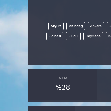
Akyurt
Altındağ
Ankara
Gölbaşı
Güdül
Haymana
K
NEM
%28