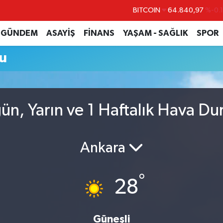
BITCOIN
64.840,97
%-0.
DOLAR
47,7436
%0.
GÜNDEM
ASAYİŞ
FİNANS
YAŞAM - SAĞLIK
SPOR
EURO
55,2510
%0.
u
STERLİN
64,4811
%0.
GRAM ALTIN
6660.55
%
BİST100
13.779
%-
n, Yarın ve 1 Haftalık Hava D
Ankara
°
28
Güneşli