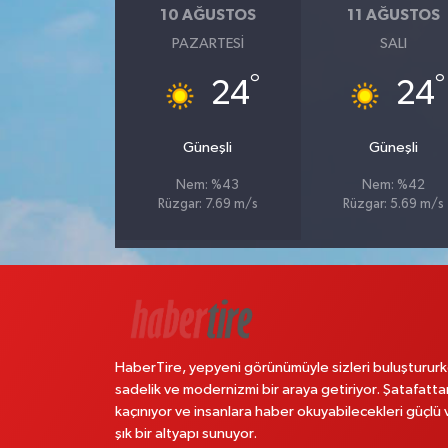
10 AĞUSTOS
11 AĞUSTOS
PAZARTESI
SALI
°
°
24
24
Güneşli
Güneşli
Nem: %43
Nem: %42
Rüzgar: 7.69 m/s
Rüzgar: 5.69 m/s
HaberTire, yepyeni görünümüyle sizleri buluştururk
sadelik ve modernizmi bir araya getiriyor. Şatafatta
kaçınıyor ve insanlara haber okuyabilecekleri güçlü 
şık bir altyapı sunuyor.