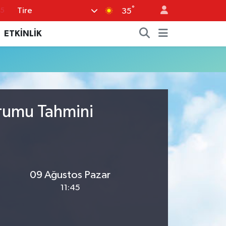
°
Tire
15
35
18
ETKİNLİK
32
38
0
14
urumu Tahmini
09 Ağustos Pazar
11:45