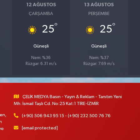
12 AĞUSTOS
13 AĞUSTOS
ÇARŞAMBA
PERŞEMBE
°
°
25
25
Güneşli
Güneşli
Nem: %36
Nem: %37
Rüzgar: 6.31 m/s
Rüzgar: 7.69 m/s
ÇELİK MEDYA Basın - Yayın & Reklam - Tanıtım Yeni
Mh. İsmail Taşlı Cd. No:25 Kat:1 TİRE-İZMİR
en,
(+90) 506 943 95 15 - (+90) 232 500 76 76
n
[email protected]
ve