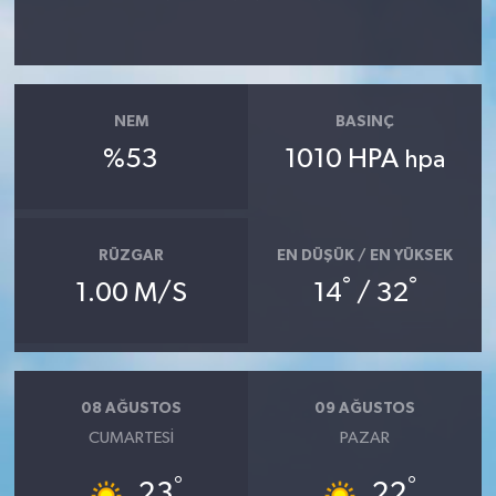
NEM
BASINÇ
%53
1010 HPA
hpa
RÜZGAR
EN DÜŞÜK / EN YÜKSEK
°
°
1.00 M/S
14
/ 32
08 AĞUSTOS
09 AĞUSTOS
CUMARTESI
PAZAR
°
°
23
22