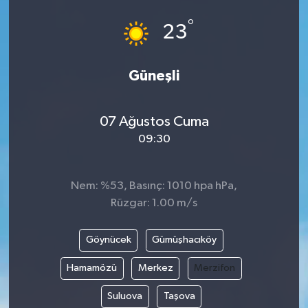
°
23
Güneşli
07 Ağustos Cuma
09:30
Nem: %53, Basınç: 1010 hpa hPa,
Rüzgar: 1.00 m/s
Göynücek
Gümüşhacıköy
Hamamözü
Merkez
Merzifon
Suluova
Taşova