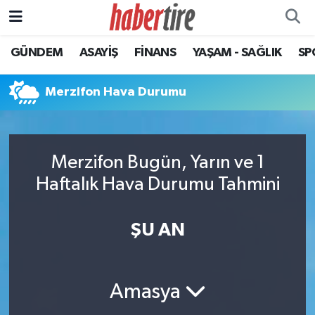
GÜNDEM
ASAYİŞ
FİNANS
YAŞAM - SAĞLIK
SP
Tire Nöbetçi Eczaneler
Tire Hava Durumu
Merzifon Hava Durumu
Tire Trafik Yoğunluk Haritası
Merzifon Bugün, Yarın ve 1
Süper Lig Puan Durumu ve Fikstür
Haftalık Hava Durumu Tahmini
Tüm Manşetler
ŞU AN
Son Dakika Haberleri
Haber Arşivi
Amasya