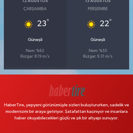
12 AĞUSTOS
13 AĞUSTOS
ÇARŞAMBA
PERŞEMBE
°
°
23
22
Güneşli
Güneşli
Nem: %62
Nem: %55
Rüzgar: 8.19 m/s
Rüzgar: 9.31 m/s
HaberTire, yepyeni görünümüyle sizleri buluştururken, sadelik ve
modernizmi bir araya getiriyor. Şatafattan kaçınıyor ve insanlara
haber okuyabilecekleri güçlü ve şık bir altyapı sunuyor.