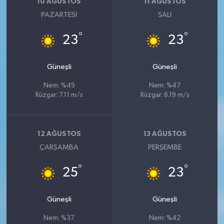
10 AĞUSTOS
11 AĞUSTOS
PAZARTESI
SALI
°
°
23
23
Güneşli
Güneşli
Nem: %49
Nem: %47
Rüzgar: 7.11 m/s
Rüzgar: 6.19 m/s
12 AĞUSTOS
13 AĞUSTOS
ÇARŞAMBA
PERŞEMBE
°
°
25
23
Güneşli
Güneşli
Nem: %37
Nem: %42