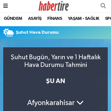
GÜNDEM
ASAYİŞ
FİNANS
YAŞAM - SAĞLIK
SP
Tire Nöbetçi Eczaneler
Tire Hava Durumu
Şuhut Hava Durumu
Tire Trafik Yoğunluk Haritası
Şuhut Bugün, Yarın ve 1 Haftalık
Süper Lig Puan Durumu ve Fikstür
Hava Durumu Tahmini
Tüm Manşetler
ŞU AN
Son Dakika Haberleri
Haber Arşivi
Afyonkarahisar