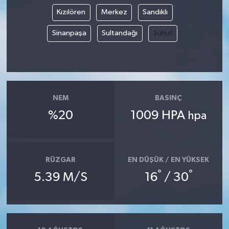
Kızılören
Merkez
Sandıklı
Sinanpaşa
Sultandağı
Şuhut
NEM
BASINÇ
%20
1009 HPA
hpa
RÜZGAR
EN DÜŞÜK / EN YÜKSEK
°
°
5.39 M/S
16
/ 30