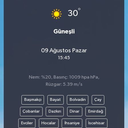
°
30
Güneşli
09 Ağustos Pazar
15:45
Nem: %20, Basınç: 1009 hpa hPa,
Rüzgar: 5.39 m/s
Başmakçı
Bayat
Bolvadin
Çay
Çobanlar
Dazkırı
Dinar
Emirdağ
Evciler
Hocalar
İhsaniye
İscehisar