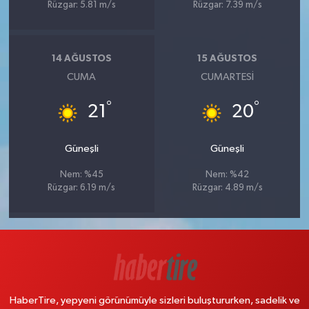
Rüzgar: 5.81 m/s
Rüzgar: 7.39 m/s
14 AĞUSTOS
15 AĞUSTOS
CUMA
CUMARTESI
°
°
21
20
Güneşli
Güneşli
Nem: %45
Nem: %42
Rüzgar: 6.19 m/s
Rüzgar: 4.89 m/s
HaberTire, yepyeni görünümüyle sizleri buluştururken, sadelik ve