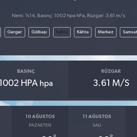
Nem: %14, Basınç: 1002 hpa hPa, Rüzgar: 3.61 m/s
Gerger
Gölbaşı
Kahta
Kâhta
Merkez
Samsa
BASINÇ
RÜZGAR
1002 HPA
3.61 M/S
hpa
10 AĞUSTOS
11 AĞUSTOS
PAZARTESI
SALI