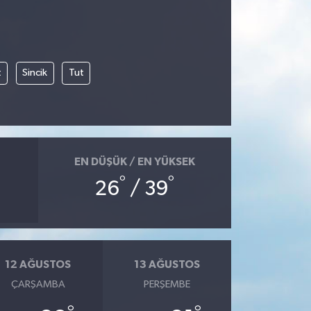
t
Sincik
Tut
EN DÜŞÜK / EN YÜKSEK
°
°
26
/ 39
12 AĞUSTOS
13 AĞUSTOS
ÇARŞAMBA
PERŞEMBE