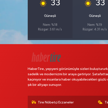
°
°
33
33
Güneşli
Güneşli
Nem: %18
Nem: %19
Rüzgar: 3.61 m/s
Rüzgar: 4.31 m/s
HaberTire, yepyeni görünümüyle sizleri buluştururk
sadelik ve modernizmi bir araya getiriyor. Şatafatta
kaçınıyor ve insanlara haber okuyabilecekleri güçlü 
şık bir altyapı sunuyor.
Tire Nöbetçi Eczaneler
Ti