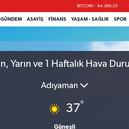
BITCOIN
64.360,53
%-0.
DOLAR
47,7069
%0.
GÜNDEM
ASAYİŞ
FİNANS
YAŞAM - SAĞLIK
SPOR
EURO
55,0265
%0.
STERLİN
64,1897
%0.
GRAM ALTIN
6618.49
%2.
BİST100
13.887
%
, Yarın ve 1 Haftalık Hava Du
Adıyaman
°
37
Güneşli