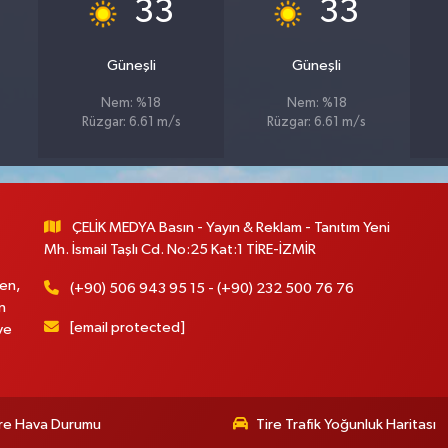
°
°
33
33
Güneşli
Güneşli
Nem: %18
Nem: %18
Rüzgar: 6.61 m/s
Rüzgar: 6.61 m/s
ÇELİK MEDYA Basın - Yayın & Reklam - Tanıtım Yeni
Mh. İsmail Taşlı Cd. No:25 Kat:1 TİRE-İZMİR
en,
(+90) 506 943 95 15 - (+90) 232 500 76 76
n
[email protected]
ve
re Hava Durumu
Tire Trafik Yoğunluk Haritası