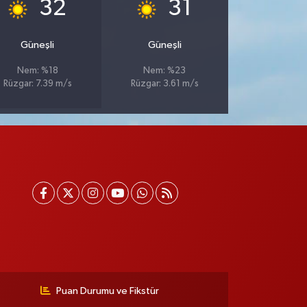
°
°
32
31
Güneşli
Güneşli
Nem: %18
Nem: %23
Rüzgar: 7.39 m/s
Rüzgar: 3.61 m/s
Puan Durumu ve Fikstür