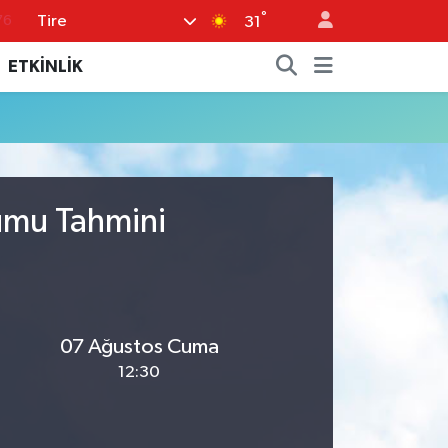
°
Tire
76
31
17
ETKİNLİK
01
02
12
64
rumu Tahmini
07 Ağustos Cuma
12:30