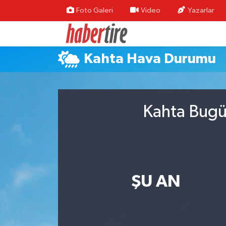
Foto Galeri
Video
Yazarlar
Tire Nöbetçi Eczaneler
Kahta Hava Durumu
Tire Hava Durumu
Tire Trafik Yoğunluk Haritası
Kahta Bugün
Süper Lig Puan Durumu ve Fikstür
Tüm Manşetler
Son Dakika Haberleri
ŞU AN
Haber Arşivi