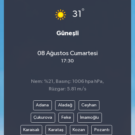
°
31
Güneşli
08 Ağustos Cumartesi
17:30
Nem: %21, Basınç: 1006 hpa hPa,
Rüzgar: 5.81 m/s
Adana
Aladağ
Ceyhan
Çukurova
Feke
İmamoğlu
Karaisalı
Karataş
Kozan
Pozantı