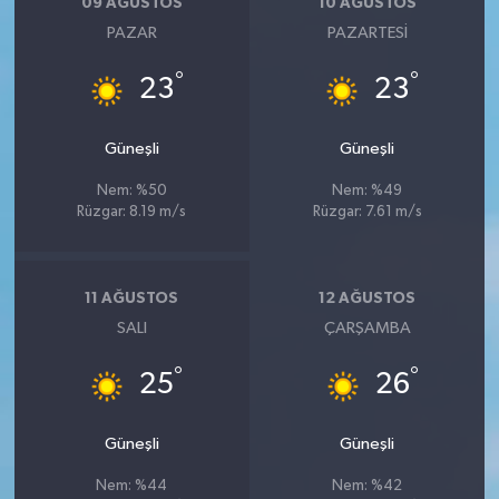
09 AĞUSTOS
10 AĞUSTOS
PAZAR
PAZARTESI
°
°
23
23
Güneşli
Güneşli
Nem: %50
Nem: %49
Rüzgar: 8.19 m/s
Rüzgar: 7.61 m/s
11 AĞUSTOS
12 AĞUSTOS
SALI
ÇARŞAMBA
°
°
25
26
Güneşli
Güneşli
Nem: %44
Nem: %42