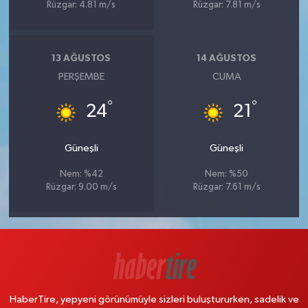
Rüzgar: 4.81 m/s
Rüzgar: 7.81 m/s
13 AĞUSTOS
14 AĞUSTOS
PERŞEMBE
CUMA
°
°
24
21
Güneşli
Güneşli
Nem: %42
Nem: %50
Rüzgar: 9.00 m/s
Rüzgar: 7.61 m/s
HaberTire, yepyeni görünümüyle sizleri buluştururken, sadelik ve