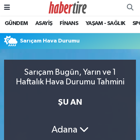
GÜNDEM
ASAYİŞ
FİNANS
YAŞAM - SAĞLIK
SP
Tire Nöbetçi Eczaneler
Tire Hava Durumu
Sarıçam Hava Durumu
Tire Trafik Yoğunluk Haritası
Sarıçam Bugün, Yarın ve 1
Süper Lig Puan Durumu ve Fikstür
Haftalık Hava Durumu Tahmini
Tüm Manşetler
ŞU AN
Son Dakika Haberleri
Haber Arşivi
Adana