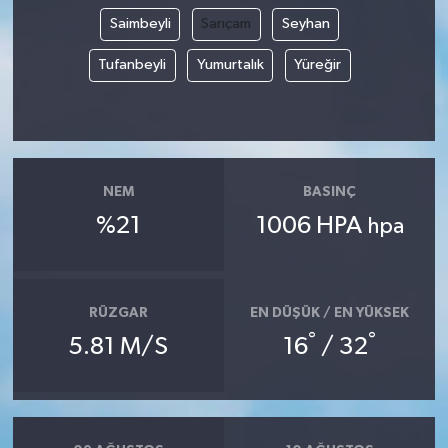
Saimbeyli
Sarıçam
Seyhan
Tufanbeyli
Yumurtalık
Yüreğir
NEM
BASINÇ
%21
1006 HPA
hpa
RÜZGAR
EN DÜŞÜK / EN YÜKSEK
°
°
5.81 M/S
16
/ 32