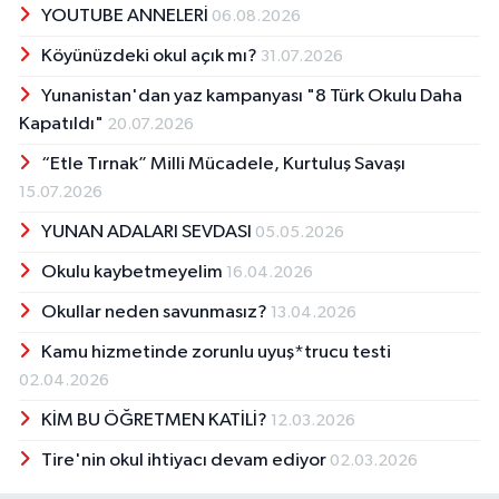
YOUTUBE ANNELERİ
06.08.2026
Köyünüzdeki okul açık mı?
31.07.2026
Yunanistan'dan yaz kampanyası "8 Türk Okulu Daha
Kapatıldı"
20.07.2026
“Etle Tırnak” Milli Mücadele, Kurtuluş Savaşı
15.07.2026
YUNAN ADALARI SEVDASI
05.05.2026
Okulu kaybetmeyelim
16.04.2026
Okullar neden savunmasız?
13.04.2026
Kamu hizmetinde zorunlu uyuş*trucu testi
02.04.2026
KİM BU ÖĞRETMEN KATİLİ?
12.03.2026
Tire'nin okul ihtiyacı devam ediyor
02.03.2026