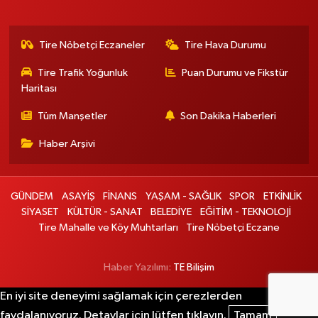
Tire Nöbetçi Eczaneler
Tire Hava Durumu
Tire Trafik Yoğunluk
Puan Durumu ve Fikstür
Haritası
Tüm Manşetler
Son Dakika Haberleri
Haber Arşivi
GÜNDEM
ASAYİŞ
FİNANS
YAŞAM - SAĞLIK
SPOR
ETKİNLİK
SİYASET
KÜLTÜR - SANAT
BELEDİYE
EĞİTİM - TEKNOLOJİ
Tire Mahalle ve Köy Muhtarları
Tire Nöbetçi Eczane
Haber Yazılımı:
TE Bilişim
En iyi site deneyimi sağlamak için çerezlerden
faydalanıyoruz. Detaylar için lütfen tıklayın.
Tamam