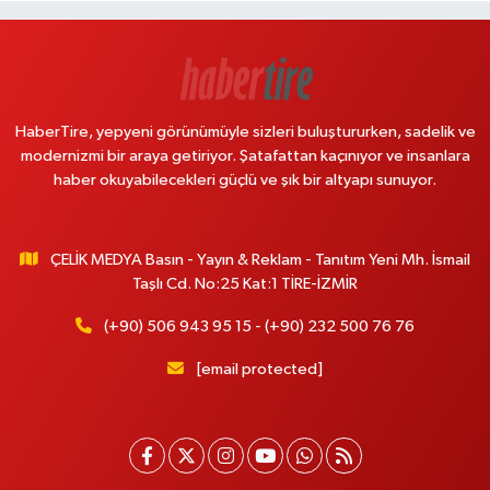
HaberTire, yepyeni görünümüyle sizleri buluştururken, sadelik ve
modernizmi bir araya getiriyor. Şatafattan kaçınıyor ve insanlara
haber okuyabilecekleri güçlü ve şık bir altyapı sunuyor.
ÇELİK MEDYA Basın - Yayın & Reklam - Tanıtım Yeni Mh. İsmail
Taşlı Cd. No:25 Kat:1 TİRE-İZMİR
(+90) 506 943 95 15 - (+90) 232 500 76 76
[email protected]