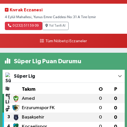
Kıvrak Eczanesi
4 Eylül Mahallesi, Yunus Emre Caddesi No:31 A Tire İzmir
0 (232) 511 59 09
Yol Tarifi Al
Tüm Nöbetçi Eczaneler
Süper Lig Puan Durumu
Süper Lig
#
Takım
O
P
1
Amed
0
0
2
Erzurumspor FK
0
0
3
Başakşehir
0
0
4
Kocaelispor
0
0