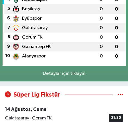
5
Beşiktaş
0
0
6
Eyüpspor
0
0
7
Galatasaray
0
0
8
Çorum FK
0
0
9
Gaziantep FK
0
0
10
Alanyaspor
0
0
Detaylar için tıklayın
Süper Lig Fikstür
14 Ağustos, Cuma
Galatasaray - Çorum FK
21:30