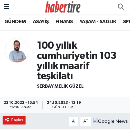
GÜNDEM
ASAYİŞ
FİNANS
YAŞAM - SAĞLIK
SP
Tire Nöbetçi Eczaneler
Tire Hava Durumu
100 yıllık
Tire Trafik Yoğunluk Haritası
cumhuriyetin 103
yıllık maarif
Süper Lig Puan Durumu ve Fikstür
teşkilatı
Tüm Manşetler
SERBAY MELIK GÜZEL
Son Dakika Haberleri
23.10.2023 - 15:54
24.10.2023 - 13:19
YAYINLANMA
GÜNCELLEME
Haber Arşivi
Paylaş
-
+
A
A