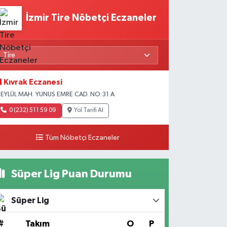
İzmir Tire Nöbetçi Eczaneler
Kıvrak Eczanesi
 EYLÜL MAH. YUNUS EMRE CAD. NO:31 A
0 (232) 511 59 09
Yol Tarifi Al
Tüm Nöbetçi Eczaneler
Süper Lig Puan Durumu
Süper Lig
#
Takım
O
P