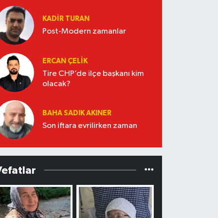
KADIR TURAN
Post-Modern zamanlar
ERCAN ÇELIK
Tire CHP’de ilçe başkanı kim
olacak?
BAHA SADIK AKINER
Son iftara evrilirken zaman
Vefatlar