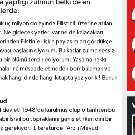
na yaptığı zulmün belki de en
lerde.
uk üç milyon dolayında Filistinli, üzerine atılan
Ne gidecek yerleri var ne de kalacakları
rinden Fiistin’e ilişkin paylaşımları gördükçe
n savaşı başlasın diyorum. Bu kadar zulme sessiz
 bir ölümü tercih ediyorum. Yaşama hakkı
şaltmalarına müsaade etmeden bombalamak ve
ak hangi dinde hangi kitapta yazıyor ki! Bunun
vud
il devleti 1948’de kurulmuş olup o tarihten bu
biî İsrail bu topraklarını genişletirken dini bir
iz gerekiyor. Literatürde “Arz-ı Mevud”