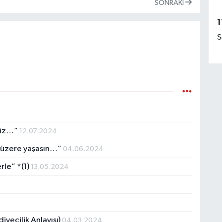
SONRAKI
1
S
imiz…”
12.07.2024
il üzere yaşasın…”
04.06.2024
rle” *(1)
13.05.2024
iyecilik Anlayışı)
04.03.2024