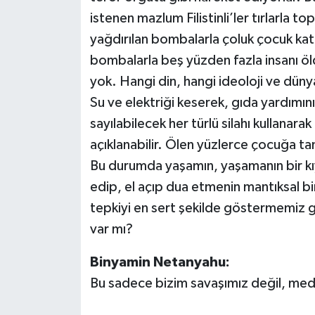
istenen mazlum Filistinli’ler tırlarla t
yağdırılan bombalarla çoluk çocuk katle
bombalarla beş yüzden fazla insanı öld
yok. Hangi din, hangi ideoloji ve düny
Su ve elektriği keserek, gıda yardımın
sayılabilecek her türlü silahı kullanar
açıklanabilir. Ölen yüzlerce çocuğa t
Bu durumda yaşamın, yaşamanın bir kıy
edip, el açıp dua etmenin mantıksal bir
tepkiyi en sert şekilde göstermemiz g
var mı?
Binyamin Netanyahu:
Bu sadece bizim savaşımız değil, mede