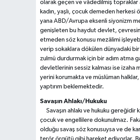
olarak geçen ve vâdedilmiş topraklar a
kadın, yaşlı, çocuk demeden herkesi
yana ABD/Avrupa eksenli siyonizm mek
genişleten bu haydut devlet, çevresini
etmeden söz konusu mezâlimi işleyebil
verip sokaklara dökülen dünyadaki bir 
zulmü durdurmak için bir adım atma ga
devletlerinin sessiz kalması ise izah
yerini korumakta ve müslüman halklar, 
yaptırım beklemektedir.
Savaşın Ahlakı/Hukuku
Savaşın ahlakı ve hukuku gereğidir ki 
çocuk ve engellilere dokunulmaz. Fakat
olduğu savaş söz konusuysa ve de karş
terör örgütü gibi hareket ediyorlar. B