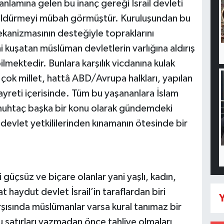
nlamına gelen bu inanç gereği İsrail devleti
 öldürmeyi mübah görmüştür. Kuruluşundan bu
anizmasının desteğiyle topraklarını
 kuşatan müslüman devletlerin varlığına aldırış
mektedir. Bunlara karşılık vicdanına kulak
çok millet, hattâ ABD/Avrupa halkları, yapılan
yreti içerisinde. Tüm bu yaşananlara İslam
a muhtaç başka bir konu olarak gündemdeki
devlet yetkililerinden kınamanın ötesinde bir
güçsüz ve biçare olanlar yani yaşlı, kadın,
 haydut devlet İsrail’in taraflardan biri
Y
ısında müslümanlar varsa kural tanımaz bir
u satırları yazmadan önce tahliye olmaları