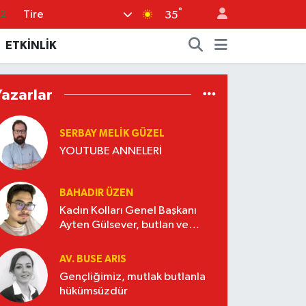
.2
°
Tire
35
17
ETKİNLİK
27
35
Yazarlar
12
SERBAY MELIK GÜZEL
19
YOUTUBE ANNELERİ
BAHADIR ÜZEN
Kadın Kolları Genel Başkanı
Ayten Gülsever, butlan ve
Nasrettin Hoca
AV. BUSE ARIS
Gençliğimiz, mutlak butlanla
hükümsüzdür