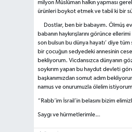
milyon Müslüman halkın yapması gereke
ürünleri boykot etmek ve tabiî ki bir s
Dostlar, ben bir babayım. Ölmüş evla
babanın haykırışlarını görünce ellerimi
son bulsun bu dünya hayatı’ diye tüm
bir çocuğun sedyedeki annesinin cese
bekliyorum. Vicdansızca dünyanın göz
soykırım yapan bu haydut devleti gör
başkanımızdan somut adım bekliyoru
namus ve onurumuzla ölelim istiyoru
“Rabb’im İsrail’in belasını bizim elimi
Saygı ve hürmetlerimle…