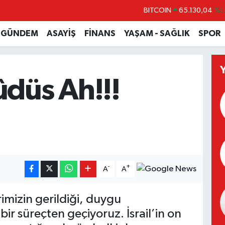
BITCOIN
65.130,04
%1
DOLAR
47,7106
%0.
GÜNDEM
ASAYİŞ
FİNANS
YAŞAM - SAĞLIK
SPOR
EURO
55,1652
%0.
STERLİN
64,4046
%0.
düs Ah!!!
GRAM ALTIN
6618.49
%2.
BİST100
13.773
%-
-
+
A
A
imizin gerildiği, duygu
r süreçten geçiyoruz. İsrail’in on