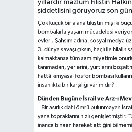
yıllardır mazlum Filistin Halkı
şiddetlisini görüyoruz son gün
Çok küçük bir alana tıkıştırılmış iki buç
bombalarla yaşam mücadelesi veriyor. 
evleri. Şahsım adına, sosyal medya üze
3. dünya savaşı çıksın, haçlı ile hilali
kalmaktansa tüm samimiyetimle onurlu
tanımadan, yerlerini, yurtlarını bo
hattâ kimyasal fosfor bombası kullanm
insanlıkta bir karşılığı var mıdır?
Dünden Bugüne İsrail ve Arz-ı Me
Bir asırlık dahi ömrü bulunmayan İsra
yana topraklarını hızlı genişletmiştir. Ta
inanca binaen hareket ettiğini bilmem