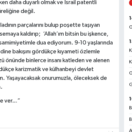
n daha duyarlı olmak ve İsrail patentli
üreliğine değil.
1
dının parçalarını bulup poşette taşıyan
G
 semaya kaldırıp; ‘Allah’ım bitsin bu işkence,
1
 samimiyetimle dua ediyorum. 9-10 yaşlarında
K
dine bakışını gördükçe kıyameti özlemle
ü önünde binlerce insanı katleden ve alenen
K
dükçe karizmatik ve külhanbeyi devlet
G
m. Yaşayacaksak onurumuzla, öleceksek de
G
m.
1
zle ver…”
B
B
A