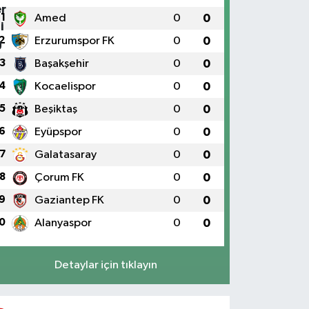
1
Amed
0
0
2
Erzurumspor FK
0
0
3
Başakşehir
0
0
4
Kocaelispor
0
0
5
Beşiktaş
0
0
6
Eyüpspor
0
0
7
Galatasaray
0
0
8
Çorum FK
0
0
9
Gaziantep FK
0
0
0
Alanyaspor
0
0
Detaylar için tıklayın