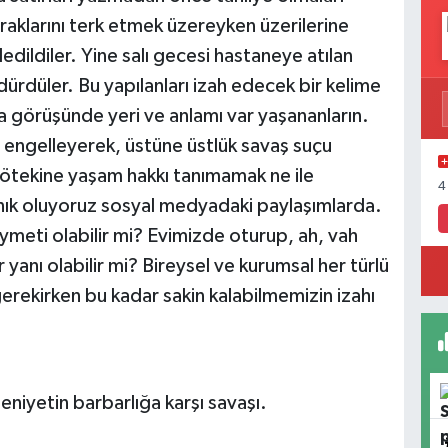
opraklarını terk etmek üzereyken üzerilerine
dildiler. Yine salı gecesi hastaneye atılan
ürdüler. Bu yapılanları izah edecek bir kelime
a görüşünde yeri ve anlamı var yaşananların.
ı engelleyerek, üstüne üstlük savaş suçu
ak ötekine yaşam hakkı tanımamak ne ile
4
anık oluyoruz sosyal medyadaki paylaşımlarda.
meti olabilir mi? Evimizde oturup, ah, vah
 yanı olabilir mi? Bireysel ve kurumsal her türlü
erekirken bu kadar sakin kalabilmemizin izahı
niyetin barbarlığa karşı savaşı.