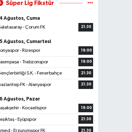
Süper Lig Fikstür
4 Ağustos, Cuma
alatasaray - Çorum FK
21:30
5 Ağustos, Cumartesi
onyaspor - Rizespor
19:00
asımpaşa - Trabzonspor
19:00
ençlerbirliği S.K. - Fenerbahçe
21:30
aziantep FK - Alanyaspor
21:30
6 Ağustos, Pazar
aşakşehir - Kocaelispor
19:00
eşiktaş - Eyüpspor
21:30
med - Erzurumspor FK
21:30