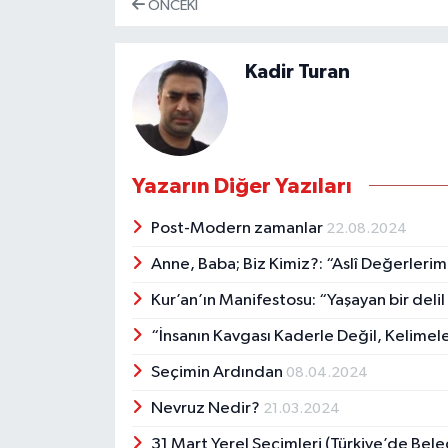
ÖNCEKI
Kadir Turan
Yazarın Diğer Yazıları
Post-Modern zamanlar
22.08.2024
Anne, Baba; Biz Kimiz?: “Aslî Değerler
Kur’an’ın Manifestosu: “Yaşayan bir del
“İnsanın Kavgası Kaderle Değil, Kelimele
Seçimin Ardından
08.04.2024
Nevruz Nedir?
21.03.2024
31 Mart Yerel Seçimleri (Türkiye’de Beled