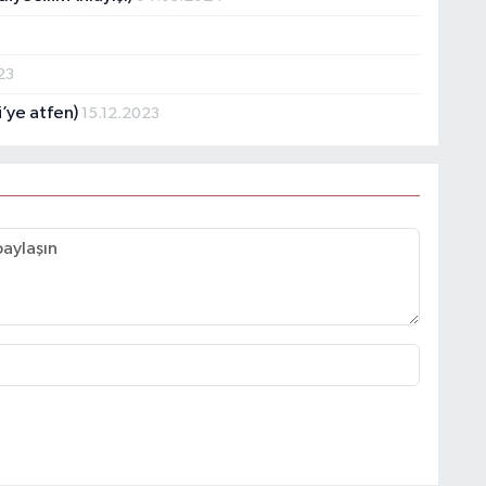
23
’ye atfen)
15.12.2023