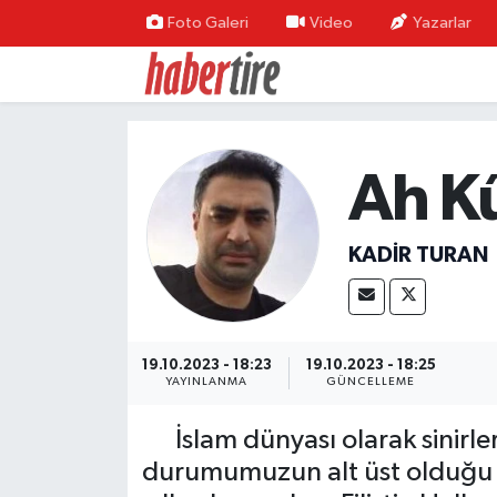
Foto Galeri
Video
Yazarlar
Tire Nöbetçi Eczaneler
Tire Hava Durumu
Ah Kû
Tire Trafik Yoğunluk Haritası
Süper Lig Puan Durumu ve Fikstür
KADIR TURAN
Tüm Manşetler
Son Dakika Haberleri
19.10.2023 - 18:23
19.10.2023 - 18:25
YAYINLANMA
GÜNCELLEME
Haber Arşivi
İslam dünyası olarak sinirler
durumumuzun alt üst olduğu bi