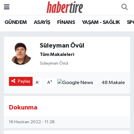
GÜNDEM
ASAYİŞ
FİNANS
YAŞAM - SAĞLIK
SP
Tire Nöbetçi Eczaneler
Tire Hava Durumu
Süleyman Övül
Tire Trafik Yoğunluk Haritası
Tüm Makaleleri
Süleyman Övül
Süper Lig Puan Durumu ve Fikstür
Paylaş
-
+
48 Makale
A
A
Tüm Manşetler
Son Dakika Haberleri
Dokunma
Haber Arşivi
16 Haziran 2022 - 11:28