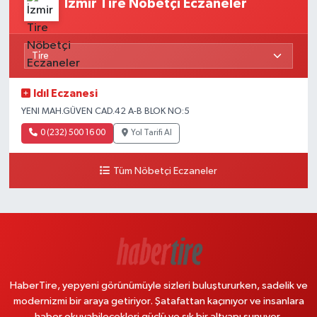
İzmir Tire Nöbetçi Eczaneler
Idıl Eczanesi
YENI MAH.GÜVEN CAD.42 A-B BLOK NO:5
0 (232) 500 16 00
Yol Tarifi Al
Tüm Nöbetçi Eczaneler
HaberTire, yepyeni görünümüyle sizleri buluştururken, sadelik ve
modernizmi bir araya getiriyor. Şatafattan kaçınıyor ve insanlara
haber okuyabilecekleri güçlü ve şık bir altyapı sunuyor.