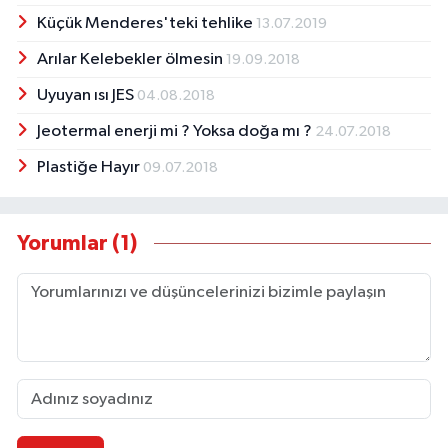
Küçük Menderes'teki tehlike
13.07.2019
Arılar Kelebekler ölmesin
19.09.2018
Uyuyan ısı JES
04.08.2018
Jeotermal enerji mi ? Yoksa doğa mı ?
24.07.2018
Plastiğe Hayır
09.07.2018
Yorumlar (1)