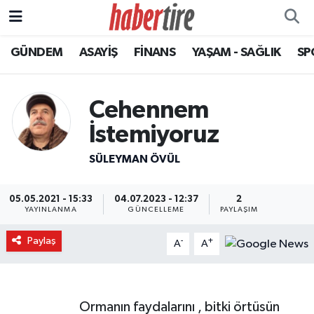
GÜNDEM
ASAYİŞ
FİNANS
YAŞAM - SAĞLIK
SP
Tire Nöbetçi Eczaneler
Tire Hava Durumu
Cehennem
Tire Trafik Yoğunluk Haritası
İstemiyoruz
SÜLEYMAN ÖVÜL
Süper Lig Puan Durumu ve Fikstür
Tüm Manşetler
05.05.2021 - 15:33
04.07.2023 - 12:37
2
YAYINLANMA
GÜNCELLEME
PAYLAŞIM
Son Dakika Haberleri
Paylaş
-
+
A
A
Haber Arşivi
Ormanın faydalarını , bitki örtüsün