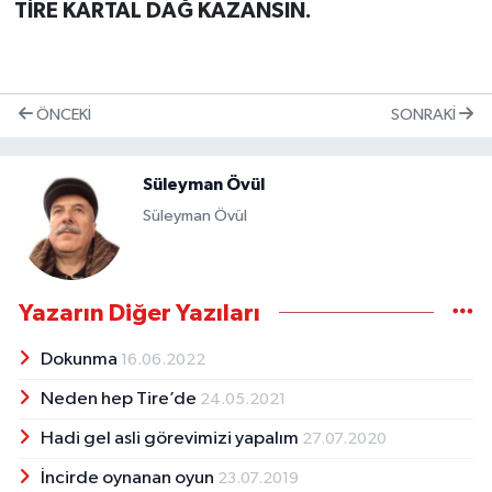
TİRE KARTAL DAĞ KAZANSIN.
ÖNCEKI
SONRAKI
Süleyman Övül
Süleyman Övül
Yazarın Diğer Yazıları
Dokunma
16.06.2022
Neden hep Tire’de
24.05.2021
Hadi gel asli görevimizi yapalım
27.07.2020
İncirde oynanan oyun
23.07.2019