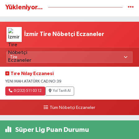
Yükleniyor...
İzmir Tire Nöbetçi Eczaneler
Tıre Nılay Eczanesi
YENI MAH.ATATÜRK CAD.NO:39
0 (232) 511 03 12
Yol Tarifi Al
Tüm Nöbetçi Eczaneler
Süper Lig Puan Durumu