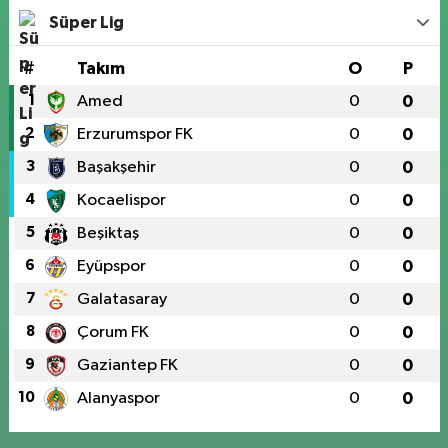
Süper Lig
#
Takım
O
P
1
Amed
0
0
2
Erzurumspor FK
0
0
3
Başakşehir
0
0
4
Kocaelispor
0
0
5
Beşiktaş
0
0
6
Eyüpspor
0
0
7
Galatasaray
0
0
8
Çorum FK
0
0
9
Gaziantep FK
0
0
10
Alanyaspor
0
0