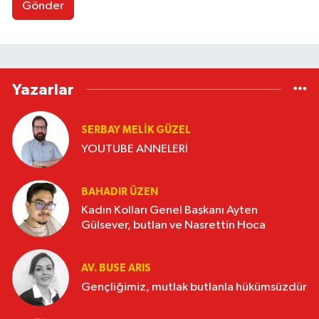
Gönder
Yazarlar
SERBAY MELIK GÜZEL
YOUTUBE ANNELERİ
BAHADIR ÜZEN
Kadın Kolları Genel Başkanı Ayten
Gülsever, butlan ve Nasrettin Hoca
AV. BUSE ARIS
Gençliğimiz, mutlak butlanla hükümsüzdür