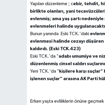
Yapılan düzenleme ; c
ebir, tehdit, h
birlikte olanları, yani tecavüzcül
evlenmiş; ama yaş şartı nedeniyle
evlenmeleri halinde uygulanacakt
Bunun yanında Eski TCK.'daki
evlenm
evlenmesi halinde cezayı düşüren
kaldırdı. (Eski TCK.423)
Eski TCK.'da "
adabı umumiye ve niza
düzenlenmiş cinsel saldırı suçlarını,
Yeni TCK.'da "
kişilere karşı suçlar
işlenen suçlar" arasına AK Parti hü
Erken yaşta evliliklerin önüne geçmek i