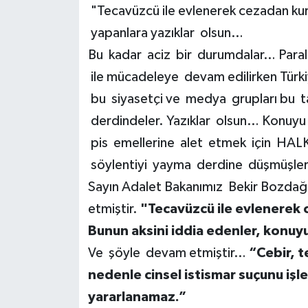
"Tecavüzcü ile evlenerek cezadan kurtu
yapanlara yazıklar olsun…
Bu kadar aciz bir durumdalar… Paral
ile mücadeleye devam edilirken Türki
bu siyasetçi ve medya grupları bu t
derdindeler. Yazıklar olsun… Konuyu h
pis emellerine alet etmek için HALK akl
söylentiyi yayma derdine düşmüşle
Sayın Adalet Bakanımız Bekir Bozdağ 
etmiştir.
"Tecavüzcü ile evlenerek 
Bunun aksini iddia edenler, konuyu
Ve şöyle devam etmiştir…
“Cebir, t
nedenle cinsel istismar suçunu iş
yararlanamaz.”