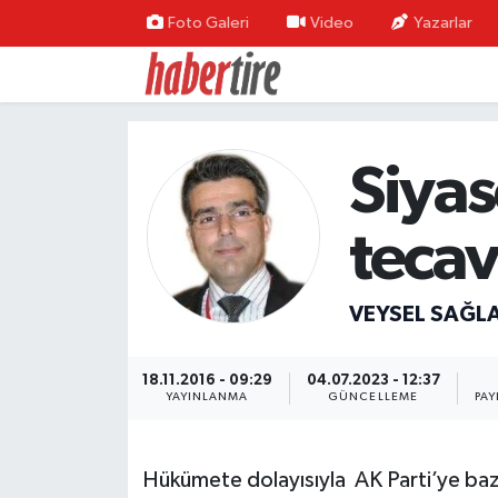
Foto Galeri
Video
Yazarlar
Tire Nöbetçi Eczaneler
Tire Hava Durumu
Siyas
Tire Trafik Yoğunluk Haritası
tecav
Süper Lig Puan Durumu ve Fikstür
Tüm Manşetler
VEYSEL SAĞL
Son Dakika Haberleri
18.11.2016 - 09:29
04.07.2023 - 12:37
YAYINLANMA
GÜNCELLEME
PAY
Haber Arşivi
Hükümete dolayısıyla AK Parti’ye baz