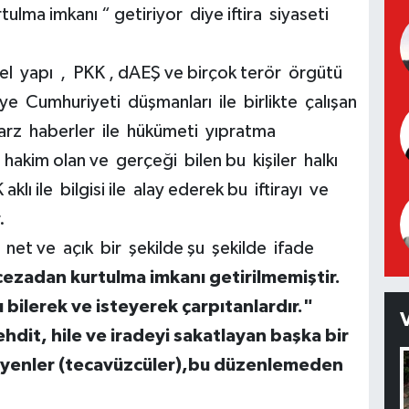
lma imkanı “ getiriyor diye iftira siyaseti
el yapı , PKK , dAEŞ ve birçok terör örgütü
ye Cumhuriyeti düşmanları ile birlikte çalışan
arz haberler ile hükümeti yıpratma
akim olan ve gerçeği bilen bu kişiler halkı
ı ile bilgisi ile alay ederek bu iftirayı ve
r.
net ve açık bir şekilde şu şekilde ifade
cezadan kurtulma imkanı getirilmemiştir.
 bilerek ve isteyerek çarpıtanlardır."
ehdit, hile ve iradeyi sakatlayan başka bir
leyenler (tecavüzcüler),bu düzenlemeden