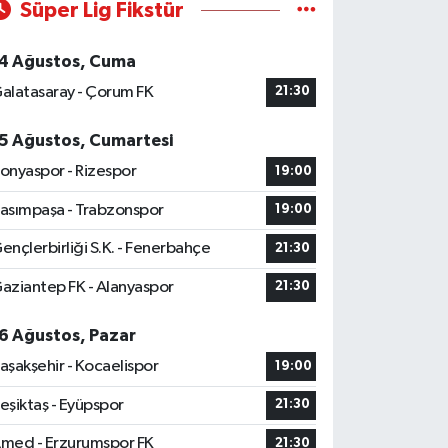
Süper Lig Fikstür
4 Ağustos, Cuma
alatasaray - Çorum FK
21:30
5 Ağustos, Cumartesi
onyaspor - Rizespor
19:00
asımpaşa - Trabzonspor
19:00
ençlerbirliği S.K. - Fenerbahçe
21:30
aziantep FK - Alanyaspor
21:30
6 Ağustos, Pazar
aşakşehir - Kocaelispor
19:00
eşiktaş - Eyüpspor
21:30
med - Erzurumspor FK
21:30