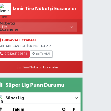
İzmir Tire Nöbetçi Eczaneler
Gülsever Eczanesi
ATİH MH. CAN EGELİ SK. NO:14 A Z-7
0 (232) 512 98 11
Yol Tarifi Al
Tüm Nöbetçi Eczaneler
Süper Lig Puan Durumu
Süper Lig
#
Takım
O
P