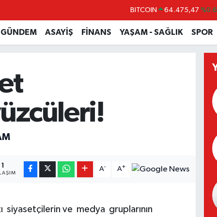
BITCOIN
64.475,47
%0.
DOLAR
47,5986
%0.
GÜNDEM
ASAYİŞ
FİNANS
YAŞAM - SAĞLIK
SPOR
EURO
55,0700
%0
STERLİN
64,2438
%0.
et
GRAM ALTIN
6518.23
%0.
BİST100
13.703
%
üzcüleri!
AM
1
-
+
A
A
LAŞIM
ı siyasetçilerin ve medya gruplarının