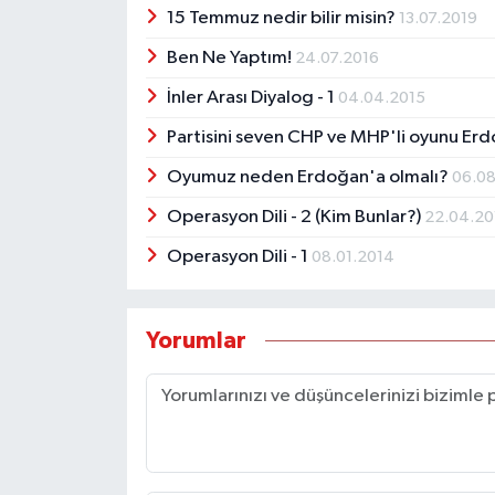
15 Temmuz nedir bilir misin?
13.07.2019
Ben Ne Yaptım!
24.07.2016
İnler Arası Diyalog - 1
04.04.2015
Partisini seven CHP ve MHP'li oyunu Er
Oyumuz neden Erdoğan'a olmalı?
06.0
Operasyon Dili - 2 (Kim Bunlar?)
22.04.20
Operasyon Dili - 1
08.01.2014
Yorumlar