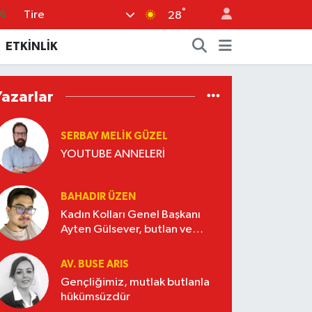
66
°
Tire
28
06
ETKİNLİK
.1
21
Yazarlar
39
0
SERBAY MELIK GÜZEL
YOUTUBE ANNELERİ
BAHADIR ÜZEN
Kadın Kolları Genel Başkanı
Ayten Gülsever, butlan ve
Nasrettin Hoca
AV. BUSE ARIS
Gençliğimiz, mutlak butlanla
hükümsüzdür