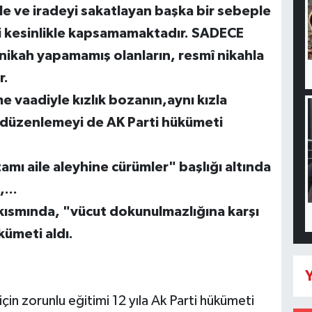
ile ve iradeyi sakatlayan başka bir sebeple
eri kesinlikle kapsamamaktadır. SADECE
 nikah yapamamış olanların, resmî nikahla
ır.
e vaadiyle kızlık bozanın,aynı kızla
 düzenlemeyi de AK Parti hükümeti
mı aile aleyhine cürümler" başlığı altında
...
" kısmında, "vücut dokunulmazlığına karşı
kümeti aldı.
Y
çin zorunlu eğitimi 12 yıla Ak Parti hükümeti