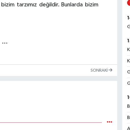
 bizim tarzımız değildir. Bunlarda bizim
1
G
1
e …
K
K
SONRAKI
G
G
1
B
B
A