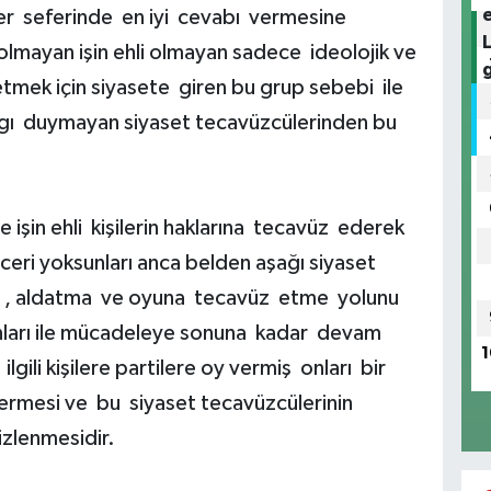
r seferinde en iyi cevabı vermesine
lmayan işin ehli olmayan sadece ideolojik ve
tmek için siyasete giren bu grup sebebi ile
gı duymayan siyaset tecavüzcülerinden bu
işin ehli kişilerin haklarına tecavüz ederek
ceri yoksunları anca belden aşağı siyaset
a , aldatma ve oyuna tecavüz etme yolunu
unları ile mücadeleye sonuna kadar devam
1
li kişilere partilere oy vermiş onları bir
ermesi ve bu siyaset tecavüzcülerinin
zlenmesidir.