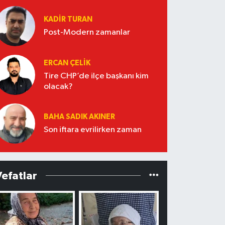
KADIR TURAN
Post-Modern zamanlar
ERCAN ÇELIK
Tire CHP’de ilçe başkanı kim
olacak?
BAHA SADIK AKINER
Son iftara evrilirken zaman
Vefatlar