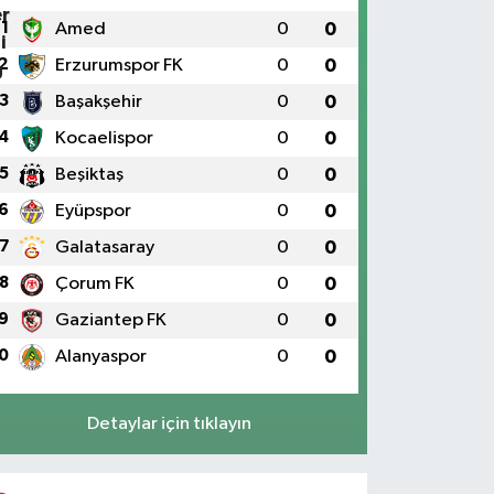
1
Amed
0
0
2
Erzurumspor FK
0
0
3
Başakşehir
0
0
4
Kocaelispor
0
0
5
Beşiktaş
0
0
6
Eyüpspor
0
0
7
Galatasaray
0
0
8
Çorum FK
0
0
9
Gaziantep FK
0
0
0
Alanyaspor
0
0
Detaylar için tıklayın