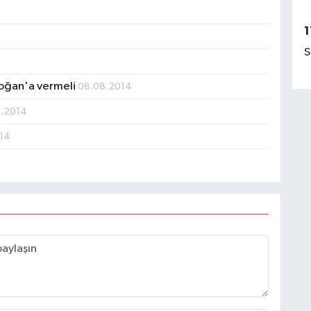
1
S
doğan'a vermeli
08.08.2014
8.2014
14