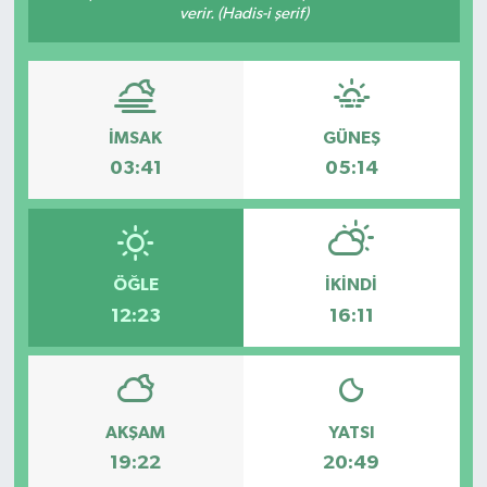
verir. (Hadis-i şerif)
İMSAK
GÜNEŞ
03:41
05:14
ÖĞLE
İKINDI
12:23
16:11
AKŞAM
YATSI
19:22
20:49