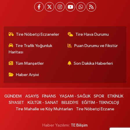
Tire Nöbetçi Eczaneler
Tire Hava Durumu
Tire Trafik Yoğunluk
Puan Durumu ve Fikstür
Haritası
Tüm Manşetler
Son Dakika Haberleri
Haber Arşivi
GÜNDEM
ASAYİŞ
FİNANS
YAŞAM - SAĞLIK
SPOR
ETKİNLİK
SİYASET
KÜLTÜR - SANAT
BELEDİYE
EĞİTİM - TEKNOLOJİ
Tire Mahalle ve Köy Muhtarları
Tire Nöbetçi Eczane
Haber Yazılımı:
TE Bilişim