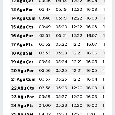
12 Ağu Çar
03:46
05:18
12:22
16:09
19:17
13 Ağu Per
03:47
05:19
12:22
16:09
19:16
14 Ağu Cum
03:48
05:19
12:22
16:08
19:15
15 Ağu Cts
03:49
05:20
12:22
16:08
19:14
16 Ağu Paz
03:51
05:21
12:22
16:07
19:12
17 Ağu Pts
03:52
05:22
12:21
16:07
19:11
18 Ağu Sal
03:53
05:23
12:21
16:06
19:10
19 Ağu Çar
03:54
05:24
12:21
16:05
19:08
20 Ağu Per
03:56
05:25
12:21
16:05
19:07
21 Ağu Cum
03:57
05:25
12:21
16:04
19:06
22 Ağu Cts
03:58
05:26
12:20
16:03
19:04
23 Ağu Paz
03:59
05:27
12:20
16:03
19:03
24 Ağu Pts
04:00
05:28
12:20
16:02
19:02
25 Ağu Sal
04:02
05:29
12:20
16:01
19:00