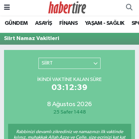
GÜNDEM
ASAYİŞ
FİNANS
YAŞAM - SAĞLIK
SP
Tire Nöbetçi Eczaneler
Siirt Namaz Vakitleri
Tire Hava Durumu
Tire Trafik Yoğunluk Haritası
SİİRT
Süper Lig Puan Durumu ve Fikstür
İKINDI VAKTINE KALAN SÜRE
03:12:39
Tüm Manşetler
Son Dakika Haberleri
8 Ağustos 2026
25 Safer 1448
Haber Arşivi
Rabbinizi devamlı zikrediniz ve namazınızı ilk vaktinde
kılınız, muhakkak Allah Azze ve Celle, size ecrinizi kat kat