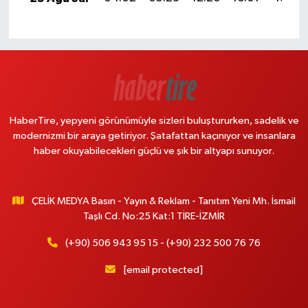
HaberTire, yepyeni görünümüyle sizleri buluştururken, sadelik ve
modernizmi bir araya getiriyor. Şatafattan kaçınıyor ve insanlara
haber okuyabilecekleri güçlü ve şık bir altyapı sunuyor.
ÇELİK MEDYA Basın - Yayın & Reklam - Tanıtım Yeni Mh. İsmail
Taşlı Cd. No:25 Kat:1 TİRE-İZMİR
(+90) 506 943 95 15 - (+90) 232 500 76 76
[email protected]