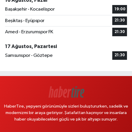
16 Ağustos, Pazar
Başakşehir - Kocaelispor
19:00
Beşiktaş - Eyüpspor
21:30
Amed - Erzurumspor FK
21:30
17 Ağustos, Pazartesi
Samsunspor - Göztepe
21:30
HaberTire, yepyeni görünümüyle sizleri buluştururken, sadelik ve
modernizmi bir araya getiriyor. Şatafattan kaçınıyor ve insanlara
haber okuyabilecekleri güçlü ve şık bir altyapı sunuyor.