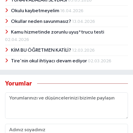
YUNAN ADALARI SEVDASI
05.05.2026
Okulu kaybetmeyelim
16.04.2026
Okullar neden savunmasız?
13.04.2026
Kamu hizmetinde zorunlu uyuş*trucu testi
02.04.2026
KİM BU ÖĞRETMEN KATİLİ?
12.03.2026
Tire'nin okul ihtiyacı devam ediyor
02.03.2026
Yorumlar