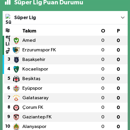
Süper Lig Puan Durumu
Süper Lig
#
Takım
O
P
1
Amed
0
0
2
Erzurumspor FK
0
0
3
Başakşehir
0
0
4
Kocaelispor
0
0
5
Beşiktaş
0
0
6
Eyüpspor
0
0
7
Galatasaray
0
0
8
Çorum FK
0
0
9
Gaziantep FK
0
0
10
Alanyaspor
0
0