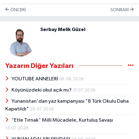
ÖNCEKI
SONRAKI
Serbay Melik Güzel
Yazarın Diğer Yazıları
YOUTUBE ANNELERİ
06.08.2026
Köyünüzdeki okul açık mı?
31.07.2026
Yunanistan'dan yaz kampanyası "8 Türk Okulu Daha
Kapatıldı"
20.07.2026
“Etle Tırnak” Milli Mücadele, Kurtuluş Savaşı
15.07.2026