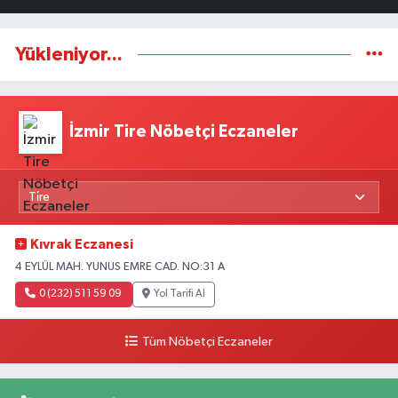
Yükleniyor...
İzmir Tire Nöbetçi Eczaneler
Kıvrak Eczanesi
4 EYLÜL MAH. YUNUS EMRE CAD. NO:31 A
0 (232) 511 59 09
Yol Tarifi Al
Tüm Nöbetçi Eczaneler