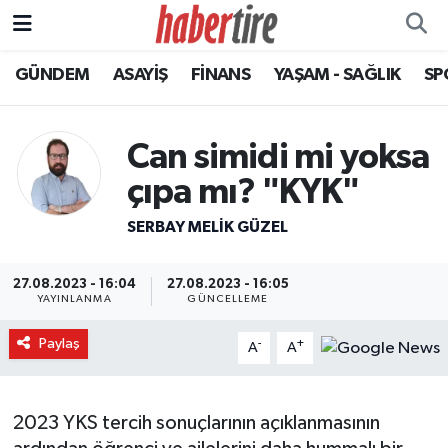
GÜNDEM
ASAYİŞ
FİNANS
YAŞAM - SAĞLIK
SP
Tire Nöbetçi Eczaneler
Tire Hava Durumu
Can simidi mi yoksa
Tire Trafik Yoğunluk Haritası
çıpa mı? "KYK"
SERBAY MELIK GÜZEL
Süper Lig Puan Durumu ve Fikstür
Tüm Manşetler
27.08.2023 - 16:04
27.08.2023 - 16:05
YAYINLANMA
GÜNCELLEME
Son Dakika Haberleri
Paylaş
-
+
A
A
Haber Arşivi
2023 YKS tercih sonuçlarının açıklanmasının