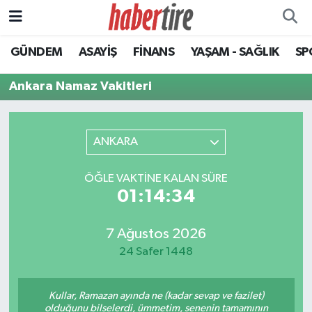
GÜNDEM
ASAYİŞ
FİNANS
YAŞAM - SAĞLIK
SP
Tire Nöbetçi Eczaneler
Ankara Namaz Vakitleri
Tire Hava Durumu
Tire Trafik Yoğunluk Haritası
ANKARA
Süper Lig Puan Durumu ve Fikstür
ÖĞLE VAKTINE KALAN SÜRE
01:14:34
Tüm Manşetler
Son Dakika Haberleri
7 Ağustos 2026
24 Safer 1448
Haber Arşivi
Kullar, Ramazan ayında ne (kadar sevap ve fazilet)
olduğunu bilselerdi, ümmetim, senenin tamamının