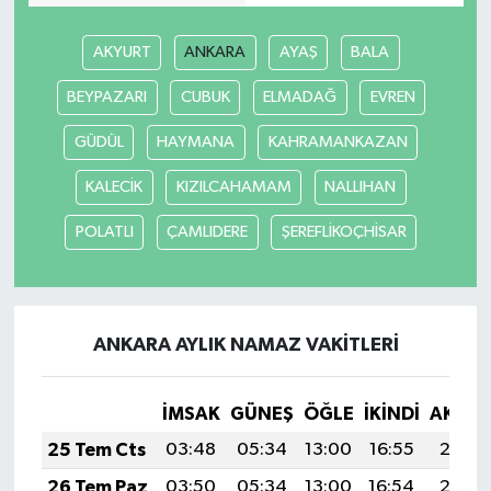
AKYURT
ANKARA
AYAŞ
BALA
BEYPAZARI
CUBUK
ELMADAĞ
EVREN
GÜDÜL
HAYMANA
KAHRAMANKAZAN
KALECİK
KIZILCAHAMAM
NALLIHAN
POLATLI
ÇAMLIDERE
ŞEREFLİKOÇHİSAR
ANKARA AYLIK NAMAZ VAKITLERI
İMSAK
GÜNEŞ
ÖĞLE
İKINDI
AKŞA
25 Tem Cts
03:48
05:34
13:00
16:55
20:17
26 Tem Paz
03:50
05:34
13:00
16:54
20:16