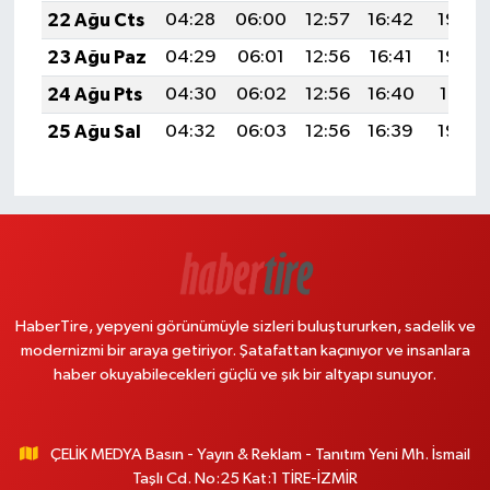
22 Ağu Cts
04:28
06:00
12:57
16:42
19:44
23 Ağu Paz
04:29
06:01
12:56
16:41
19:42
24 Ağu Pts
04:30
06:02
12:56
16:40
19:41
25 Ağu Sal
04:32
06:03
12:56
16:39
19:39
HaberTire, yepyeni görünümüyle sizleri buluştururken, sadelik ve
modernizmi bir araya getiriyor. Şatafattan kaçınıyor ve insanlara
haber okuyabilecekleri güçlü ve şık bir altyapı sunuyor.
ÇELİK MEDYA Basın - Yayın & Reklam - Tanıtım Yeni Mh. İsmail
Taşlı Cd. No:25 Kat:1 TİRE-İZMİR