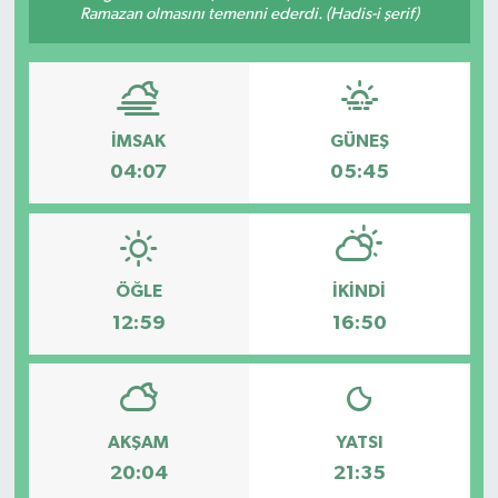
Ramazan olmasını temenni ederdi. (Hadis-i şerif)
İMSAK
GÜNEŞ
04:07
05:45
ÖĞLE
İKINDI
12:59
16:50
AKŞAM
YATSI
20:04
21:35