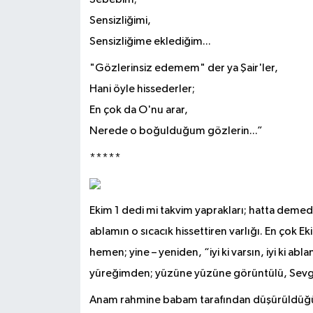
Sensizliğimi,
Sensizliğime eklediğim...
"Gözlerinsiz edemem" der ya Şair'ler,
Hani öyle hissederler;
En çok da O'nu arar,
Nerede o boğulduğum gözlerin...”
*****
Ekim 1 dedi mi takvim yaprakları; hatta demed
ablamın o sıcacık hissettiren varlığı. En çok Ek
hemen; yine – yeniden, “iyi ki varsın, iyi ki ab
yüreğimden; yüzüne yüzüne görüntülü, Sevg
Anam rahmine babam tarafından düşürüldüğü