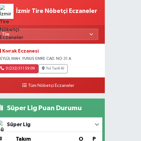
İzmir Tire Nöbetçi Eczaneler
Kıvrak Eczanesi
 EYLÜL MAH. YUNUS EMRE CAD. NO:31 A
0 (232) 511 59 09
Yol Tarifi Al
Tüm Nöbetçi Eczaneler
Süper Lig Puan Durumu
Süper Lig
#
Takım
O
P