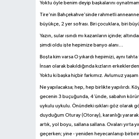
Yoktu öyle benim deyip başkalarını oynatm
Tire'nin Bahçekahve'sinde rahmetli anneannemle
büyükçe, 2 yer sofrası. Biri çocuklara, biri b
Yazın, sular ısındı mı kazanların içinde; altınd
şimdi oldu işte hepimize banyo alanı…
Boşta kim varsa O yıkardı hepimizi, aynı ta
İnsan olarak bakıldığında kızların erkeklerden t
Yoktu ki başka hiçbir farkımız. Avlumuz yaşam a
Ne yapılacaksa; hep, hep birlikte yapılırdı. Kö
gecenin 3 buçuğunda, 4’ünde, sabahın köründ
uykulu uykulu. Önündeki ışıkları göz olarak 
duyduğum Oturay (Otoray), karanlığı yararak ge
artık, yol boyu, sallana sallana. Ovaları yırt
geçerken; yine - yeniden heyecanlanıp birbiri