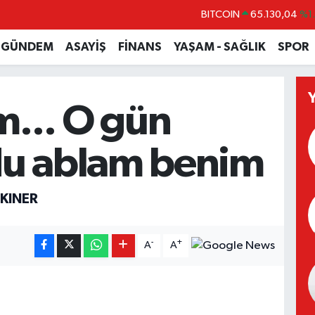
DOLAR
47,7106
%0.
EURO
55,1652
%0.
GÜNDEM
ASAYİŞ
FİNANS
YAŞAM - SAĞLIK
SPOR
STERLİN
64,4046
%0.
GRAM ALTIN
6618.49
%2.
m... O gün
BİST100
13.773
%-
u ablam benim
KINER
-
+
A
A