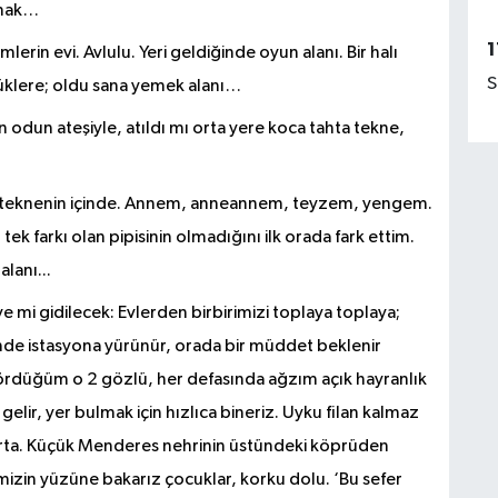
amak…
1
rin evi. Avlulu. Yeri geldiğinde oyun alanı. Bir halı
S
üyüklere; oldu sana yemek alanı…
an odun ateşiyle, atıldı mı orta yere koca tahta tekne,
hta teknenin içinde. Annem, anneannem, teyzem, yengem.
ek farkı olan pipisinin olmadığını ilk orada fark ettim.
lanı...
ye mi gidilecek: Evlerden birbirimizi toplaya toplaya;
e istasyona yürünür, orada bir müddet beklenir
gördüğüm o 2 gözlü, her defasında ağzım açık hayranlık
lir, yer bulmak için hızlıca bineriz. Uyku filan kalmaz
a yırta. Küçük Menderes nehrinin üstündeki köprüden
mizin yüzüne bakarız çocuklar, korku dolu. ‘Bu sefer