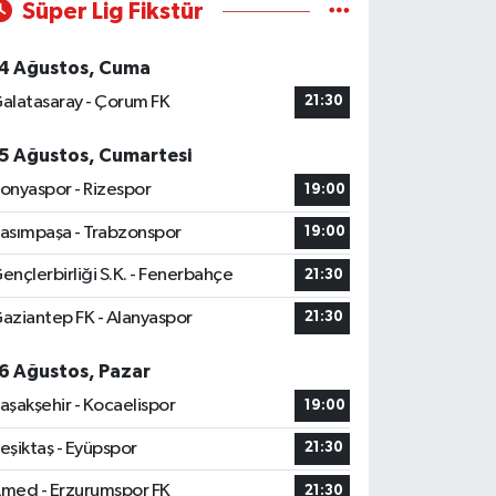
Süper Lig Fikstür
4 Ağustos, Cuma
alatasaray - Çorum FK
21:30
5 Ağustos, Cumartesi
onyaspor - Rizespor
19:00
asımpaşa - Trabzonspor
19:00
ençlerbirliği S.K. - Fenerbahçe
21:30
aziantep FK - Alanyaspor
21:30
6 Ağustos, Pazar
aşakşehir - Kocaelispor
19:00
eşiktaş - Eyüpspor
21:30
med - Erzurumspor FK
21:30