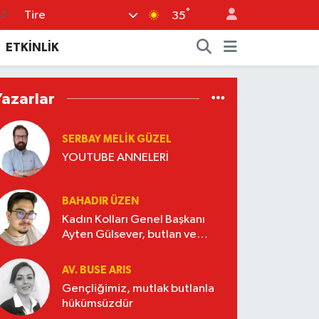
°
Tire
35
17
27
ETKİNLİK
35
12
Yazarlar
19
SERBAY MELIK GÜZEL
YOUTUBE ANNELERİ
BAHADIR ÜZEN
Kadın Kolları Genel Başkanı
Ayten Gülsever, butlan ve
Nasrettin Hoca
AV. BUSE ARIS
Gençliğimiz, mutlak butlanla
hükümsüzdür