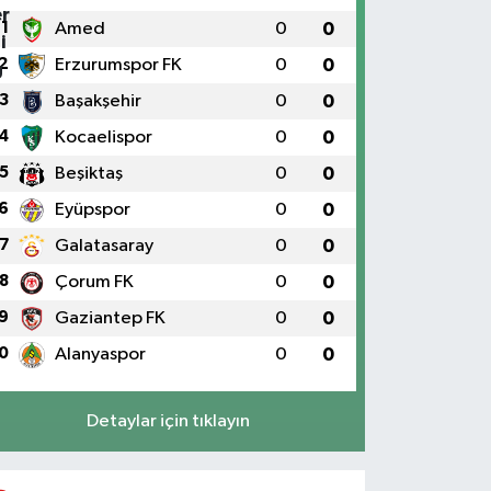
1
Amed
0
0
2
Erzurumspor FK
0
0
3
Başakşehir
0
0
4
Kocaelispor
0
0
5
Beşiktaş
0
0
6
Eyüpspor
0
0
7
Galatasaray
0
0
8
Çorum FK
0
0
9
Gaziantep FK
0
0
0
Alanyaspor
0
0
Detaylar için tıklayın