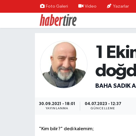
Foto Galeri
Video
Yazarlar
Tire Nöbetçi Eczaneler
Tire Hava Durumu
1 Eki
Tire Trafik Yoğunluk Haritası
doğd
Süper Lig Puan Durumu ve Fikstür
Tüm Manşetler
BAHA SADIK A
Son Dakika Haberleri
30.09.2021 - 18:01
04.07.2023 - 12:37
YAYINLANMA
GÜNCELLEME
Haber Arşivi
"Kim bilir?" dedi kalemim;