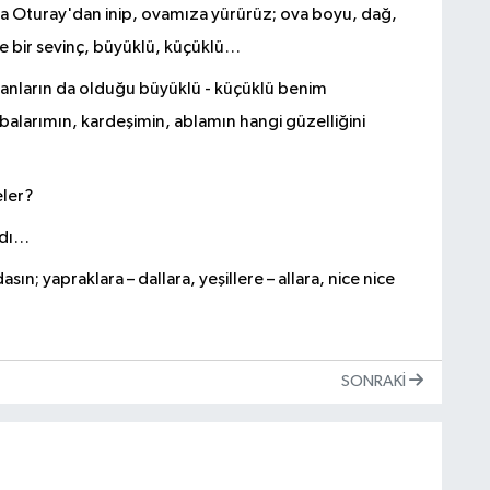
a Oturay'dan inip, ovamıza yürürüz; ova boyu, dağ,
 bir sevinç, büyüklü, küçüklü…
anların da olduğu büyüklü - küçüklü benim
alarımın, kardeşimin, ablamın hangi güzelliğini
eler?
rdı…
dasın; yapraklara – dallara, yeşillere – allara, nice nice
SONRAKI