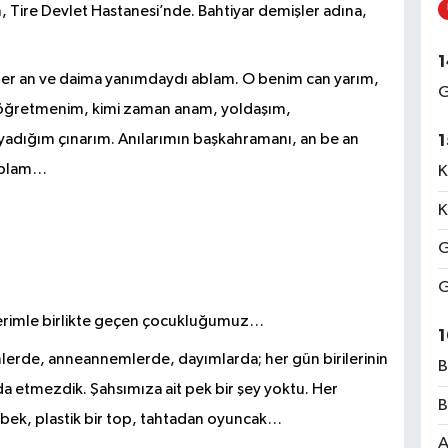
 Tire Devlet Hastanesi’nde. Bahtiyar demişler adına,
1
er an ve daima yanımdaydı ablam. O benim can yarım,
G
 öğretmenim, kimi zaman anam, yoldaşım,
yadığım çınarım. Anılarımın başkahramanı, an be an
1
 ablam…
K
K
G
G
lerimle birlikte geçen çocukluğumuz…
1
mlerde, anneannemlerde, dayımlarda; her gün birilerinin
B
a etmezdik. Şahsımıza ait pek bir şey yoktu. Her
B
bebek, plastik bir top, tahtadan oyuncak…
A