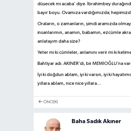
düşecek mi acaba’ diye. İbrahimbey durağınd
bayır boyu. Ovamıza vardığımızda; hepimizde
Oraların, o zamanların, şimdi aramızda olmay
insanlarımın, anamın, babamın, ezcümle akrab
anlatayım daha size?
Yeter mi ki cümleler, anlamını verir mi ki kelim
Bahtiyar adı. AKINER’di, bir MEMİOĞLU’na va
İyi ki doğdun ablam, iyi ki varsın, iyi ki hayatım
yıllara ablam, nice nice yıllara…
ÖNCEKI
Baha Sadık Akıner