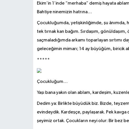
Ekim’in 1’inde “merhaba” demiş hayata ablam,
Bahtiye ninemizin hatrına…
Çocukluğumda, yetişkinliğimde, şu ânımda, h
tek tırnak kan bağım. Sırdaşım, gönüldaşım,
saçmaladığımda arkamı toparlayan sırtımı da
geleceğimin mimarı; 14 ay büyüğüm, biricik
*****
Çocukluğum…
Yaşı bana yakın olan ablam, kardeşim, kuzen
Dedim ya: Birlikte büyüdük biz. Bizde, teyze
evindeydik. Kardeşçe, paylaşarak. Pek kavga d
şeyimiz ortak. Çocukların neyi olur: Bir bez 