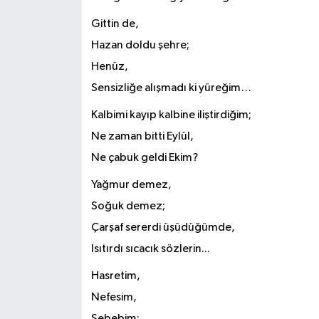
Gittin de,
Hazan doldu şehre;
Henüz,
Sensizliğe alışmadı ki yüreğim…
Kalbimi kayıp kalbine iliştirdiğim;
Ne zaman bitti Eylül,
Ne çabuk geldi Ekim?
Yağmur demez,
Soğuk demez;
Çarşaf sererdi üşüdüğümde,
Isıtırdı sıcacık sözlerin...
Hasretim,
Nefesim,
Sebebim;