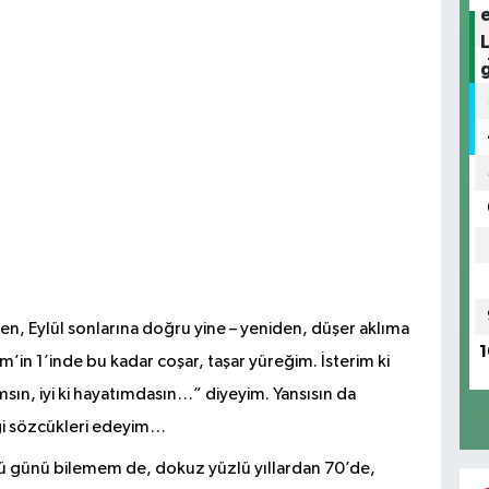
en, Eylül sonlarına doğru yine – yeniden, düşer aklıma
1
im’in 1’inde bu kadar coşar, taşar yüreğim. İsterim ki
lamsın, iyi ki hayatımdasın…” diyeyim. Yansısın da
i sözcükleri edeyim…
 günü bilemem de, dokuz yüzlü yıllardan 70’de,