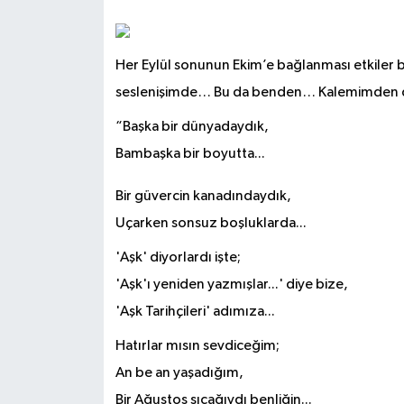
Her Eylül sonunun Ekim’e bağlanması etkiler be
seslenişimde… Bu da benden… Kalemimden 
“Başka bir dünyadaydık,
Bambaşka bir boyutta...
Bir güvercin kanadındaydık,
Uçarken sonsuz boşluklarda...
'Aşk' diyorlardı işte;
'Aşk'ı yeniden yazmışlar...' diye bize,
'Aşk Tarihçileri' adımıza...
Hatırlar mısın sevdiceğim;
An be an yaşadığım,
Bir Ağustos sıcağıydı benliğin...