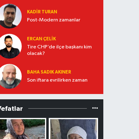
KADIR TURAN
Post-Modern zamanlar
ERCAN ÇELIK
Tire CHP’de ilçe başkanı kim
olacak?
BAHA SADIK AKINER
Son iftara evrilirken zaman
Vefatlar