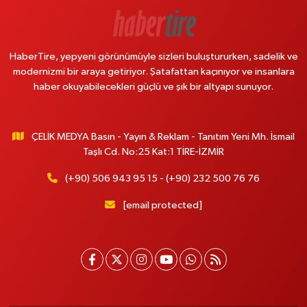
HaberTire, yepyeni görünümüyle sizleri buluştururken, sadelik ve
modernizmi bir araya getiriyor. Şatafattan kaçınıyor ve insanlara
haber okuyabilecekleri güçlü ve şık bir altyapı sunuyor.
ÇELİK MEDYA Basın - Yayın & Reklam - Tanıtım Yeni Mh. İsmail
Taşlı Cd. No:25 Kat:1 TİRE-İZMİR
(+90) 506 943 95 15 - (+90) 232 500 76 76
[email protected]