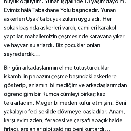
büyük oğluyum. Yunan işgalinde 13 yaşımdaydım.
Evimiz hâlâ Tabakhane Yolu başındadır. Yunan
askerleri Uşak’ta büyük zulüm uyguladı. Her
sokak başında askerleri vardı, camileri karakol
yaptılar, mahallemizin çeşmesinde karavana yıkar
ve hayvan sularlardı. Biz çocuklar onları
seyrederdik...
Bir gün arkadaşlarımın elime tutuşturdukları
iskambilin papazını çeşme başındaki askerlere
gösterip, anlamını bilmediğim ve arkadaşlarımdan
öğrendiğim bir Rumca cümleyi birkaç kez
tekrarladım. Meğer bilmeden küfür etmişim. Beni
yakalayıp feci şekilde dövmeye başladılar. Anam,
karşı evimizden, feracesi ve çarşafı apaçık halde
fırladı, arslanlar gibi saldırıp beni kurtardı...