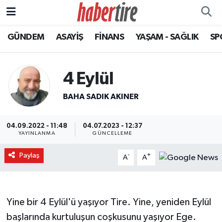
GÜNDEM
ASAYİŞ
FİNANS
YAŞAM - SAĞLIK
SP
Tire Nöbetçi Eczaneler
Tire Hava Durumu
4 Eylül
Tire Trafik Yoğunluk Haritası
BAHA SADIK AKINER
Süper Lig Puan Durumu ve Fikstür
04.09.2022 - 11:48
04.07.2023 - 12:37
YAYINLANMA
GÜNCELLEME
Tüm Manşetler
Paylaş
-
+
A
A
Son Dakika Haberleri
Haber Arşivi
Yine bir 4 Eylül'ü yaşıyor Tire. Yine, yeniden Eylül
başlarında kurtuluşun coşkusunu yaşıyor Ege.