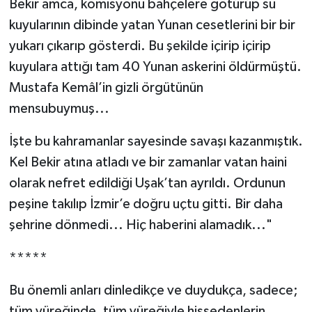
Bekir amca, komisyonu bahçelere götürüp su
kuyularının dibinde yatan Yunan cesetlerini bir bir
yukarı çıkarıp gösterdi. Bu şekilde içirip içirip
kuyulara attığı tam 40 Yunan askerini öldürmüştü.
Mustafa Kemâl’in gizli örgütünün
mensubuymuş...
İşte bu kahramanlar sayesinde savaşı kazanmıştık.
Kel Bekir atına atladı ve bir zamanlar vatan haini
olarak nefret edildiği Uşak’tan ayrıldı. Ordunun
peşine takılıp İzmir’e doğru uçtu gitti. Bir daha
şehrine dönmedi... Hiç haberini alamadık..."
*****
Bu önemli anları dinledikçe ve duydukça, sadece;
tüm yüreğinde, tüm yüreğiyle hissedenlerin,