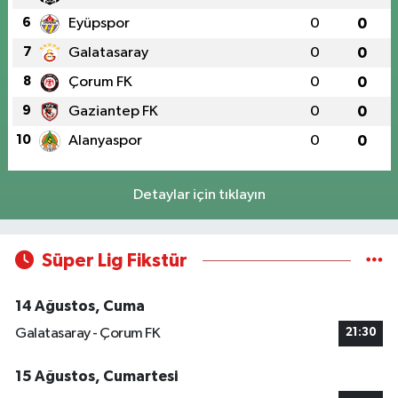
6
Eyüpspor
0
0
7
Galatasaray
0
0
8
Çorum FK
0
0
9
Gaziantep FK
0
0
10
Alanyaspor
0
0
Detaylar için tıklayın
Süper Lig Fikstür
14 Ağustos, Cuma
Galatasaray - Çorum FK
21:30
15 Ağustos, Cumartesi