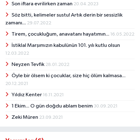
Son iftara evrilirken zaman
20.04.2023
Söz bitti, kelimeler sustu! Artık derin bir sessizlik
zamanı...
29.07.2022
Tirem, çocukluğum, anavatanı hayatımın...
16.05.2022
İstiklal Marşımızın kabulünün 101. yılı kutlu olsun
12.03.2022
Neyzen Tevfik
28.01.2022
Öyle bir ölsem ki çocuklar, size hiç ölüm kalmasa...
20.12.2021
Yıldız Kenter
16.11.2021
1 Ekim... O gün doğdu ablam benim
30.09.2021
Zeki Müren
23.09.2021