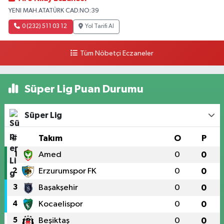
YENI MAH.ATATÜRK CAD.NO:39
0 (232) 511 03 12
Yol Tarifi Al
Tüm Nöbetçi Eczaneler
Süper Lig Puan Durumu
Süper Lig
#
Takım
O
P
1
Amed
0
0
2
Erzurumspor FK
0
0
3
Başakşehir
0
0
4
Kocaelispor
0
0
5
Beşiktaş
0
0