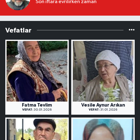
Son iftara evrilirken zaman
Vefatlar
Fatma Tevlim
Vesile Aynur Arıkan
VEFAT:
30.01.2026
VEFAT:
31.01.2026