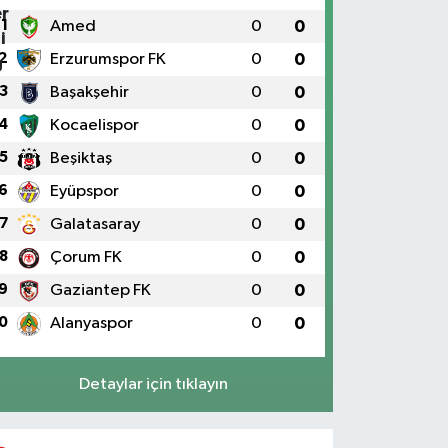
1
Amed
0
0
2
Erzurumspor FK
0
0
3
Başakşehir
0
0
4
Kocaelispor
0
0
5
Beşiktaş
0
0
6
Eyüpspor
0
0
7
Galatasaray
0
0
8
Çorum FK
0
0
9
Gaziantep FK
0
0
0
Alanyaspor
0
0
Detaylar için tıklayın