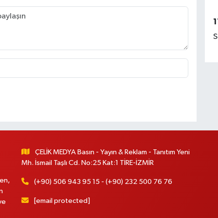
1
S
ÇELİK MEDYA Basın - Yayın & Reklam - Tanıtım Yeni
Mh. İsmail Taşlı Cd. No:25 Kat:1 TİRE-İZMİR
en,
(+90) 506 943 95 15 - (+90) 232 500 76 76
n
[email protected]
ve