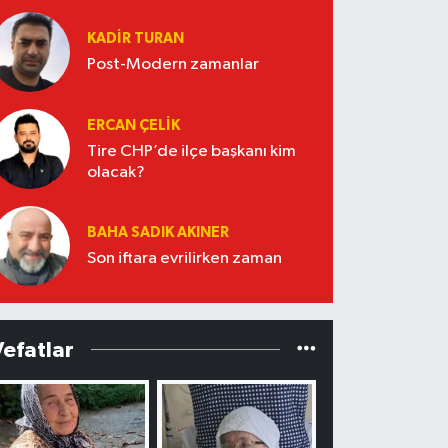
KADIR TURAN
Post-Modern zamanlar
ERCAN ÇELIK
Tire CHP’de ilçe başkanı kim
olacak?
BAHA SADIK AKINER
Son iftara evrilirken zaman
Vefatlar