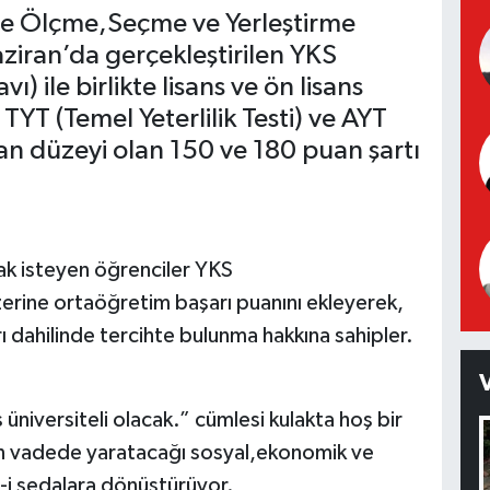
ve Ölçme,Seçme ve Yerleştirme
iran’da gerçekleştirilen YKS
) ile birlikte lisans ve ön lisans
YT (Temel Yeterlilik Testi) ve AYT
puan düzeyi olan 150 ve 180 puan şartı
k isteyen öğrenciler YKS
erine ortaöğretim başarı puanını ekleyerek,
ı dahilinde tercihte bulunma hakkına sahipler.
üniversiteli olacak.” cümlesi kulakta hoş bir
zun vadede yaratacağı sosyal,ekonomik ve
s-i sedalara dönüştürüyor.