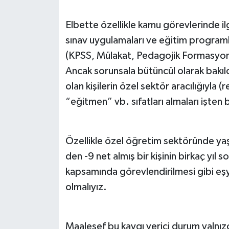
Elbette özellikle kamu görevlerinde ilg
sınav uygulamaları ve eğitim programl
(KPSS, Mülakat, Pedagojik Formasyo
Ancak sorunsala bütüncül olarak bakıld
olan kişilerin özel sektör aracılığıyla
“eğitmen” vb. sıfatları almaları işten b
Özellikle özel öğretim sektöründe yaş
den -9 net almış bir kişinin birkaç yıl 
kapsamında görevlendirilmesi gibi eşyan
olmalıyız.
Maalesef bu kaygı verici durum yalnızc