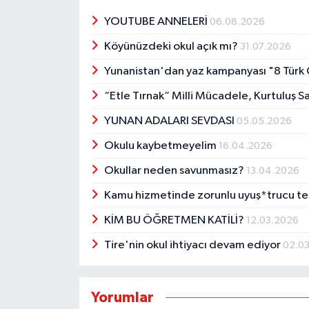
YOUTUBE ANNELERİ
06.08.2026
Köyünüzdeki okul açık mı?
31.07.2026
Yunanistan'dan yaz kampanyası "8 Türk 
“Etle Tırnak” Milli Mücadele, Kurtuluş S
YUNAN ADALARI SEVDASI
05.05.2026
Okulu kaybetmeyelim
16.04.2026
Okullar neden savunmasız?
13.04.2026
Kamu hizmetinde zorunlu uyuş*trucu te
KİM BU ÖĞRETMEN KATİLİ?
12.03.2026
Tire'nin okul ihtiyacı devam ediyor
02.0
Yorumlar