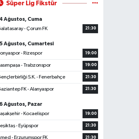
Süper Lig Fikstür
4 Ağustos, Cuma
alatasaray - Çorum FK
21:30
5 Ağustos, Cumartesi
onyaspor - Rizespor
19:00
asımpaşa - Trabzonspor
19:00
ençlerbirliği S.K. - Fenerbahçe
21:30
aziantep FK - Alanyaspor
21:30
6 Ağustos, Pazar
aşakşehir - Kocaelispor
19:00
eşiktaş - Eyüpspor
21:30
med - Erzurumspor FK
21:30