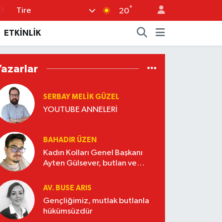
°
Tire
3
20
6
ETKİNLİK
2
7
Yazarlar
4
SERBAY MELIK GÜZEL
0
YOUTUBE ANNELERİ
BAHADIR ÜZEN
Kadın Kolları Genel Başkanı
Ayten Gülsever, butlan ve
Nasrettin Hoca
AV. BUSE ARIS
Gençliğimiz, mutlak butlanla
hükümsüzdür