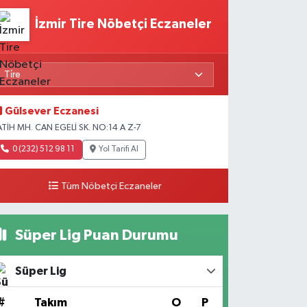
İzmir Tire Nöbetçi Eczaneler
Gülsever Eczanesi
ATİH MH. CAN EGELİ SK. NO:14 A Z-7
0 (232) 512 98 11
Yol Tarifi Al
Tüm Nöbetçi Eczaneler
Süper Lig Puan Durumu
Süper Lig
#
Takım
O
P