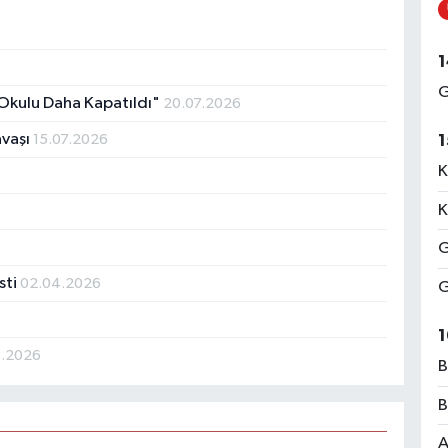
1
G
Okulu Daha Kapatıldı"
20.07.2026
avaşı
1
15.07.2026
K
K
G
sti
02.04.2026
G
1
3.2026
B
B
A