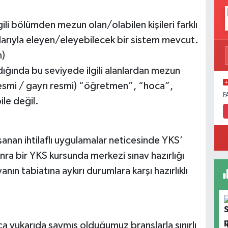
ili bölümden mezun olan/olabilen kişileri farklı
arıyla eleyen/eleyebilecek bir sistem mevcut.
n)
ığında bu seviyede ilgili alanlardan mezun
 (resmi / gayrı resmi) “öğretmen”, “hoca”,
F
ile değil.
anan ihtilaflı uygulamalar neticesinde YKS’
sonra bir YKS kursunda merkezi sınav hazırlığı
ın tabiatına aykırı durumlara karşı hazırlıklı
a yukarıda saymış olduğumuz branşlarla sınırlı