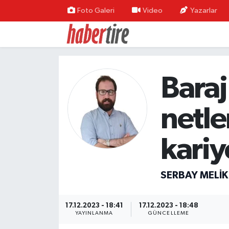
Foto Galeri
Video
Yazarlar
Tire Nöbetçi Eczaneler
Tire Hava Durumu
Baraj
Tire Trafik Yoğunluk Haritası
netle
Süper Lig Puan Durumu ve Fikstür
kariy
Tüm Manşetler
Son Dakika Haberleri
SERBAY MELIK
Haber Arşivi
17.12.2023 - 18:41
17.12.2023 - 18:48
YAYINLANMA
GÜNCELLEME