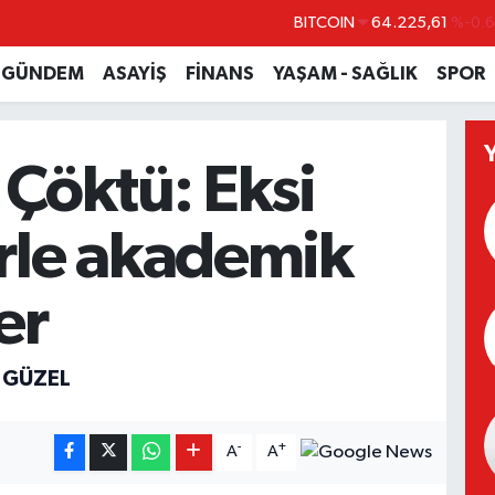
BITCOIN
64.225,61
%-0.6
DOLAR
47,7143
%0.1
GÜNDEM
ASAYİŞ
FİNANS
YAŞAM - SAĞLIK
SPOR
EURO
55,0317
%-0.0
STERLİN
64,2463
%0.0
 Çöktü: Eksi
GRAM ALTIN
6574.81
%1.4
BİST100
13.799
%7
rle akademik
er
 GÜZEL
-
+
A
A