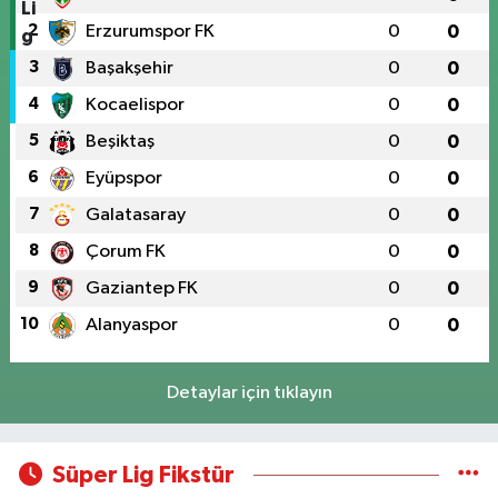
2
Erzurumspor FK
0
0
3
Başakşehir
0
0
4
Kocaelispor
0
0
5
Beşiktaş
0
0
6
Eyüpspor
0
0
7
Galatasaray
0
0
8
Çorum FK
0
0
9
Gaziantep FK
0
0
10
Alanyaspor
0
0
Detaylar için tıklayın
Süper Lig Fikstür