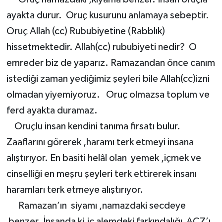
ayakta durur. Oruç kusurunu anlamaya sebeptir.
Oruç Allah (cc) Rububiyetine (Rabblık)
hissetmektedir. Allah(cc) rububiyeti nedir? O
emreder biz de yaparız. Ramazandan önce canım
istediği zaman yediğimiz şeyleri bile Allah(cc)izni
olmadan yiyemiyoruz. Oruç olmazsa toplum ve
ferd ayakta duramaz.
Oruçlu insan kendini tanıma fırsatı bulur.
Zaaflarını görerek ,haramı terk etmeyi insana
alıştırıyor. En basiti helâl olan yemek ,içmek ve
cinselliği en meşru şeyleri terk ettirerek insanı
haramları terk etmeye alıştırıyor.
Ramazan’ın siyamı ,namazdaki secdeye
benzer. İnsanda ki,iç alemdeki farkındalığı ACZ’ı