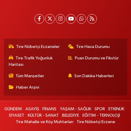
Tire Nöbetçi Eczaneler
Tire Hava Durumu
Tire Trafik Yoğunluk
Puan Durumu ve Fikstür
Haritası
Tüm Manşetler
Son Dakika Haberleri
Haber Arşivi
GÜNDEM
ASAYİŞ
FİNANS
YAŞAM - SAĞLIK
SPOR
ETKİNLİK
SİYASET
KÜLTÜR - SANAT
BELEDİYE
EĞİTİM - TEKNOLOJİ
Tire Mahalle ve Köy Muhtarları
Tire Nöbetçi Eczane