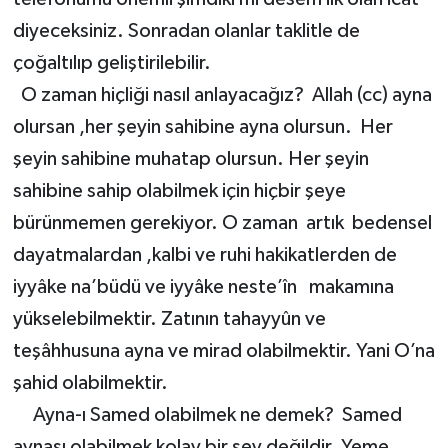
diyeceksiniz. Sonradan olanlar taklitle de
çoğaltılıp geliştirilebilir.
O zaman hiçliği nasıl anlayacağız? Allah (cc) ayna
olursan ,her şeyin sahibine ayna olursun. Her
şeyin sahibine muhatap olursun. Her şeyin
sahibine sahip olabilmek için hiçbir şeye
bürünmemen gerekiyor. O zaman artık bedensel
dayatmalardan ,kalbi ve ruhi hakikatlerden de
iyyâke na’büdü ve iyyâke neste’în makamına
yükselebilmektir. Zatının tahayyûn ve
teşâhhusuna ayna ve mirad olabilmektir. Yani O’na
şahid olabilmektir.
Ayna-ı Samed olabilmek ne demek? Samed
aynası olabilmek kolay bir şey değildir. Yeme