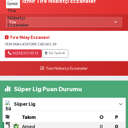
İzmir Tire Nöbetçi Eczaneler
Tıre Nılay Eczanesi
YENI MAH.ATATÜRK CAD.NO:39
0 (232) 511 03 12
Yol Tarifi Al
Tüm Nöbetçi Eczaneler
Süper Lig Puan Durumu
Süper Lig
#
Takım
O
P
1
Amed
0
0