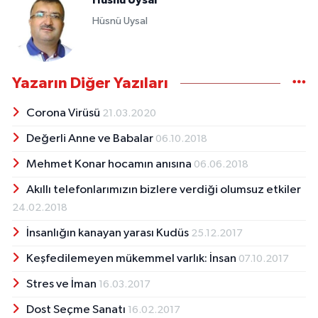
Hüsnü Uysal
Hüsnü Uysal
Yazarın Diğer Yazıları
Corona Virüsü
21.03.2020
Değerli Anne ve Babalar
06.10.2018
Mehmet Konar hocamın anısına
06.06.2018
Akıllı telefonlarımızın bizlere verdiği olumsuz etkiler
24.02.2018
İnsanlığın kanayan yarası Kudüs
25.12.2017
Keşfedilemeyen mükemmel varlık: İnsan
07.10.2017
Stres ve İman
16.03.2017
Dost Seçme Sanatı
16.02.2017