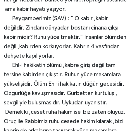
ama kabir hayatı yaşıyor.
Peygamberimiz (SAV) : “ O kabir ,kabir
değildir. Zindanı dünyadan bostanı cinana çıkşı
kabir midir? Ruhu yüceltmektir.” İnsanlar ölümden
değil ,kabirden korkuyorlar. Kabrin 4 vasfından
dehşete kapılıyorlar.
Ehl-i hakikatin ölümü ,kabre giriş değil tam
tersine kabirden çıkıştır. Ruhun yüce makamlara
yükselişidir. Ölüm Ehl-i hakikatin düğün gecesidir.
Özgürlüğe kavuşmasıdır. Gurbetten kurtuluş ,
sevgiliyle buluşmasıdır. Uykudan uyanıştır.
Demek ki ,ceset ruha hakim ise biz zaten ölüyüz.
Oruç ile Rabbimiz ruhu cesede hakim kılarak ,bizi
kabrin de arkalarına taşıyarak yüce makamlara