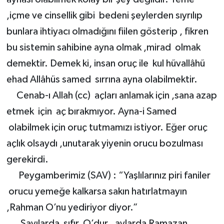
,içme ve cinsellik gibi bedeni şeylerden sıyrılıp
bunlara ihtiyacı olmadığını fiilen gösterip , fikren
bu sistemin sahibine ayna olmak ,mirad olmak
demektir. Demek ki, insan oruç ile kul hüvallâhü
ehad Allâhüs samed sırrına ayna olabilmektir.
Cenab-ı Allah (cc) açları anlamak için ,sana azap
etmek için aç bırakmıyor. Ayna-i Samed
olabilmek için oruç tutmamızı istiyor. Eğer oruç
açlık olsaydı ,unutarak yiyenin orucu bozulması
gerekirdi.
Peygamberimiz (SAV) : “Yaşlılarınız piri faniler
orucu yemeğe kalkarsa sakın hatırlatmayın
,Rahman O’nu yediriyor diyor.”
Sayılarda sıfır O’dur ,aylarda Ramazan