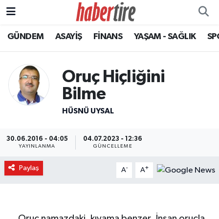
GÜNDEM
ASAYİŞ
FİNANS
YAŞAM - SAĞLIK
SP
Tire Nöbetçi Eczaneler
Tire Hava Durumu
Oruç Hiçliğini
Tire Trafik Yoğunluk Haritası
Bilme
HÜSNÜ UYSAL
Süper Lig Puan Durumu ve Fikstür
Tüm Manşetler
30.06.2016 - 04:05
04.07.2023 - 12:36
YAYINLANMA
GÜNCELLEME
Son Dakika Haberleri
Paylaş
-
+
A
A
Haber Arşivi
Oruç namazdaki ,kıyama benzer. İnsan oruçla