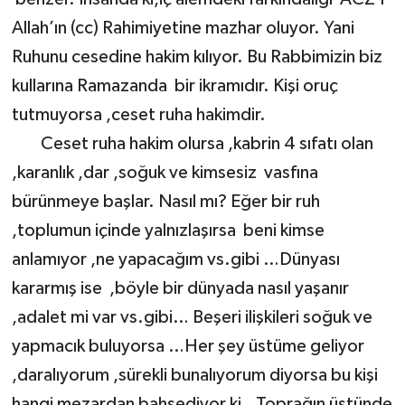
Allah’ın (cc) Rahimiyetine mazhar oluyor. Yani
Ruhunu cesedine hakim kılıyor. Bu Rabbimizin biz
kullarına Ramazanda bir ikramıdır. Kişi oruç
tutmuyorsa ,ceset ruha hakimdir.
Ceset ruha hakim olursa ,kabrin 4 sıfatı olan
,karanlık ,dar ,soğuk ve kimsesiz vasfına
bürünmeye başlar. Nasıl mı? Eğer bir ruh
,toplumun içinde yalnızlaşırsa beni kimse
anlamıyor ,ne yapacağım vs.gibi …Dünyası
kararmış ise ,böyle bir dünyada nasıl yaşanır
,adalet mi var vs.gibi… Beşeri ilişkileri soğuk ve
yapmacık buluyorsa …Her şey üstüme geliyor
,daralıyorum ,sürekli bunalıyorum diyorsa bu kişi
hangi mezardan bahsediyor ki…Toprağın üstünde