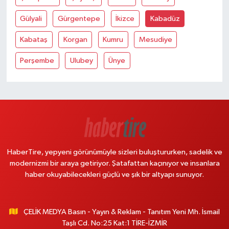
Gülyali
Gürgentepe
İkizce
Kabadüz
Kabataş
Korgan
Kumru
Mesudiye
Perşembe
Ulubey
Ünye
HaberTire, yepyeni görünümüyle sizleri buluştururken, sadelik ve
modernizmi bir araya getiriyor. Şatafattan kaçınıyor ve insanlara
haber okuyabilecekleri güçlü ve şık bir altyapı sunuyor.
ÇELİK MEDYA Basın - Yayın & Reklam - Tanıtım Yeni Mh. İsmail
Taşlı Cd. No:25 Kat:1 TİRE-İZMİR