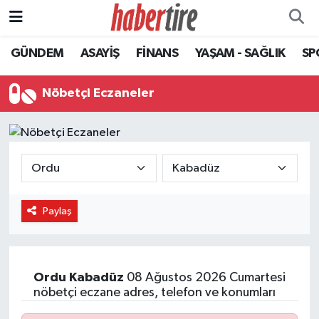
GÜNDEM
ASAYİŞ
FİNANS
YAŞAM - SAĞLIK
SP
Tire Nöbetçi Eczaneler
Tire Hava Durumu
Nöbetçi Eczaneler
Tire Trafik Yoğunluk Haritası
Süper Lig Puan Durumu ve Fikstür
Tüm Manşetler
Paylaş
Son Dakika Haberleri
Haber Arşivi
Ordu
Kabadüz
08 Ağustos 2026 Cumartesi
nöbetçi eczane adres, telefon ve konumları