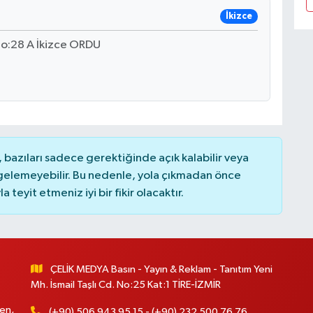
İkizce
o:28 A İkizce ORDU
bazıları sadece gerektiğinde açık kalabilir veya
elemeyebilir. Bu nedenle, yola çıkmadan önce
teyit etmeniz iyi bir fikir olacaktır.
ÇELİK MEDYA Basın - Yayın & Reklam - Tanıtım Yeni
Mh. İsmail Taşlı Cd. No:25 Kat:1 TİRE-İZMİR
en,
(+90) 506 943 95 15 - (+90) 232 500 76 76