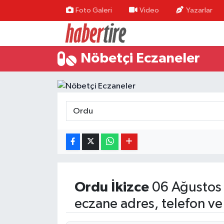
Foto Galeri
Video
Yazarlar
Tire Nöbetçi Eczaneler
Nöbetçi Eczaneler
Tire Hava Durumu
Tire Trafik Yoğunluk Haritası
Süper Lig Puan Durumu ve Fikstür
Tüm Manşetler
Son Dakika Haberleri
Ordu
İkizce
06 Ağustos
Haber Arşivi
eczane adres, telefon ve