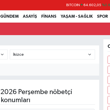
BITCOIN
64.602,05
%0.
DOLAR
47,5986
%0.
GÜNDEM
ASAYİŞ
FİNANS
YAŞAM - SAĞLIK
SPOR
EURO
55,0700
%0
STERLİN
64,2438
%0.
GRAM ALTIN
6513.94
%0.
O
BİST100
13.768
%4
 2026 Perşembe nöbetçi
 konumları