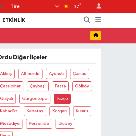
°
Tire
69
37
06
ETKİNLİK
.1
21
32
rdu Diğer İlçeler
8
Akkuş
Altinordu
Aybasti
Çamaş
Çatalpinar
Çaybaşi
Fatsa
Gölköy
Gülyali
Gürgentepe
İkizce
Kabadüz
Kabataş
Korgan
Kumru
Mesudiye
Perşembe
Ulubey
Ünye