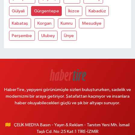
Gülyali
Gürgentepe
İkizce
Kabadüz
Kabataş
Korgan
Kumru
Mesudiye
Perşembe
Ulubey
Ünye
HaberTire, yepyeni görünümüyle sizleri buluştururken, sadelik ve
modernizmi bir araya getiriyor. Şatafattan kaçınıyor ve insanlara
haber okuyabilecekleri güçlü ve şık bir altyapı sunuyor.
ÇELİK MEDYA Basın - Yayın & Reklam - Tanıtım Yeni Mh. İsmail
Taşlı Cd. No:25 Kat:1 TİRE-İZMİR