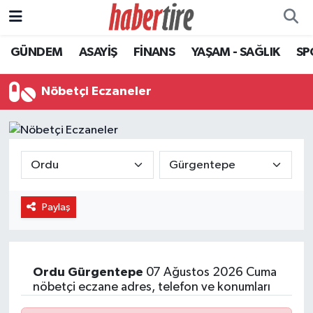
GÜNDEM
ASAYİŞ
FİNANS
YAŞAM - SAĞLIK
SP
Tire Nöbetçi Eczaneler
Tire Hava Durumu
Nöbetçi Eczaneler
Tire Trafik Yoğunluk Haritası
Süper Lig Puan Durumu ve Fikstür
Tüm Manşetler
Paylaş
Son Dakika Haberleri
Haber Arşivi
Ordu
Gürgentepe
07 Ağustos 2026 Cuma
nöbetçi eczane adres, telefon ve konumları