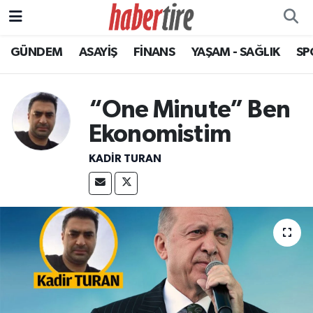
GÜNDEM
ASAYİŞ
FİNANS
YAŞAM - SAĞLIK
SP
Tire Nöbetçi Eczaneler
Tire Hava Durumu
“One Minute” Ben
Tire Trafik Yoğunluk Haritası
Ekonomistim
KADIR TURAN
Süper Lig Puan Durumu ve Fikstür
Tüm Manşetler
Son Dakika Haberleri
Haber Arşivi