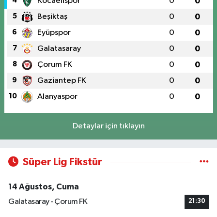
4
Kocaelispor
0
0
5
Beşiktaş
0
0
6
Eyüpspor
0
0
7
Galatasaray
0
0
8
Çorum FK
0
0
9
Gaziantep FK
0
0
10
Alanyaspor
0
0
Detaylar için tıklayın
Süper Lig Fikstür
14 Ağustos, Cuma
Galatasaray - Çorum FK
21:30