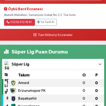
Öykü Berıl Eczanesi
Atatürk Mahallesi, Samanyolu Sokak No:2 C Tire İzmir
0 (232) 512 45 81
Yol Tarifi Al
Tüm Nöbetçi Eczaneler
Süper Lig Puan Durumu
Süper Lig
#
Takım
O
P
1
Amed
0
0
2
Erzurumspor FK
0
0
3
Başakşehir
0
0