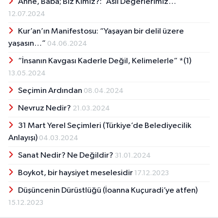
Anne, Baba; Biz Kimiz?: “Aslî Değerlerimiz…”
12.07.2024
Kur’an’ın Manifestosu: “Yaşayan bir delil üzere
yaşasın…”
04.06.2024
“İnsanın Kavgası Kaderle Değil, Kelimelerle” *(1)
13.05.2024
Seçimin Ardından
08.04.2024
Nevruz Nedir?
21.03.2024
31 Mart Yerel Seçimleri (Türkiye’de Belediyecilik
Anlayışı)
04.03.2024
Sanat Nedir? Ne Değildir?
31.01.2024
Boykot, bir haysiyet meselesidir
17.12.2023
Düşüncenin Dürüstlüğü (İoanna Kuçuradi’ye atfen)
15.12.2023