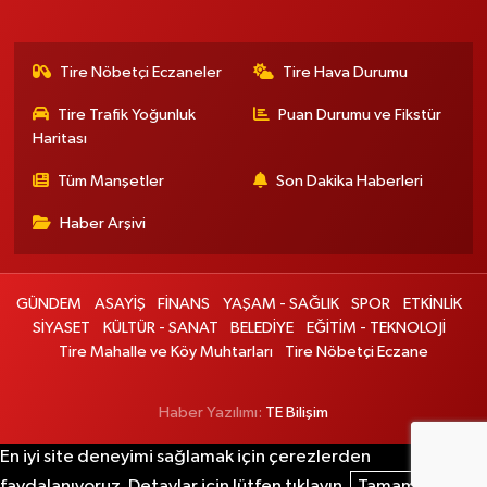
Tire Nöbetçi Eczaneler
Tire Hava Durumu
Tire Trafik Yoğunluk
Puan Durumu ve Fikstür
Haritası
Tüm Manşetler
Son Dakika Haberleri
Haber Arşivi
GÜNDEM
ASAYİŞ
FİNANS
YAŞAM - SAĞLIK
SPOR
ETKİNLİK
SİYASET
KÜLTÜR - SANAT
BELEDİYE
EĞİTİM - TEKNOLOJİ
Tire Mahalle ve Köy Muhtarları
Tire Nöbetçi Eczane
Haber Yazılımı:
TE Bilişim
En iyi site deneyimi sağlamak için çerezlerden
faydalanıyoruz. Detaylar için lütfen tıklayın.
Tamam