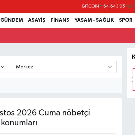
BITCOIN
64.643,95
%0.
DOLAR
47,6704
%
GÜNDEM
ASAYİŞ
FİNANS
YAŞAM - SAĞLIK
SPOR
EURO
55,0406
%-0.
STERLİN
64,2143
%
GRAM ALTIN
6500.87
%0.
K
BİST100
13.799
%7
stos 2026 Cuma nöbetçi
 konumları