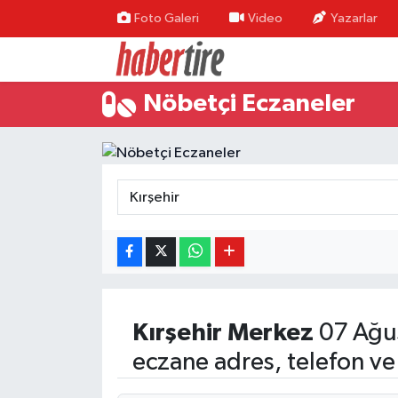
Foto Galeri
Video
Yazarlar
Tire Nöbetçi Eczaneler
Nöbetçi Eczaneler
Tire Hava Durumu
Tire Trafik Yoğunluk Haritası
Süper Lig Puan Durumu ve Fikstür
Tüm Manşetler
Son Dakika Haberleri
Kırşehir
Merkez
07 Ağu
Haber Arşivi
eczane adres, telefon ve