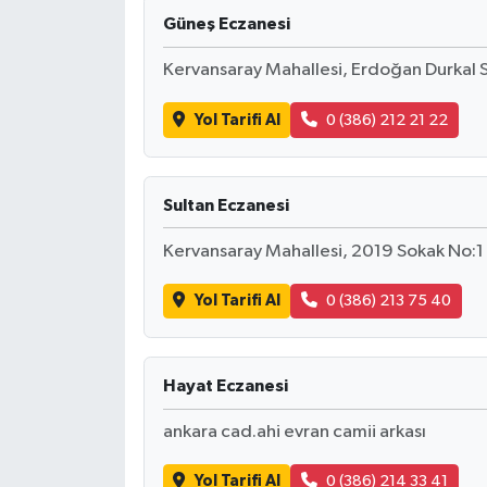
Güneş Eczanesi
Kervansaray Mahallesi, Erdoğan Durkal 
Yol Tarifi Al
0 (386) 212 21 22
Sultan Eczanesi
Kervansaray Mahallesi, 2019 Sokak No:1
Yol Tarifi Al
0 (386) 213 75 40
Hayat Eczanesi
ankara cad.ahi evran camii arkası
Yol Tarifi Al
0 (386) 214 33 41