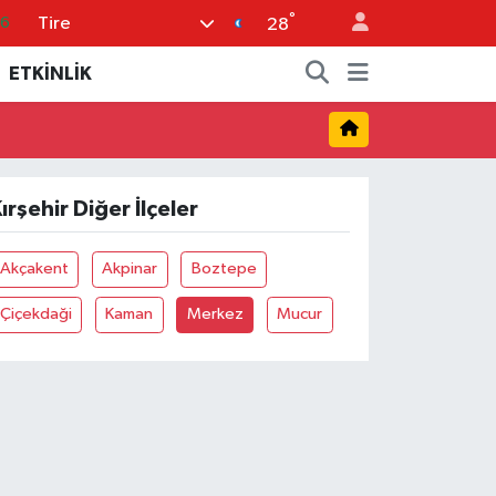
°
Tire
16
28
0
ETKİNLİK
08
0
12
ırşehir Diğer İlçeler
0
Akçakent
Akpinar
Boztepe
Çiçekdaği
Kaman
Merkez
Mucur