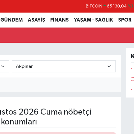
BITCOIN
65.130,04
%1
DOLAR
47,7106
%0.
GÜNDEM
ASAYİŞ
FİNANS
YAŞAM - SAĞLIK
SPOR
EURO
55,1652
%0.
STERLİN
64,4046
%0.
GRAM ALTIN
6618.49
%2.
K
BİST100
13.773
%-
stos 2026 Cuma nöbetçi
 konumları