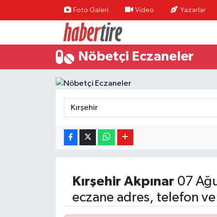
Foto Galeri
Video
Yazarlar
Tire Nöbetçi Eczaneler
Nöbetçi Eczaneler
Tire Hava Durumu
Tire Trafik Yoğunluk Haritası
Süper Lig Puan Durumu ve Fikstür
Tüm Manşetler
Son Dakika Haberleri
Kırşehir
Akpınar
07 Ağu
Haber Arşivi
eczane adres, telefon ve