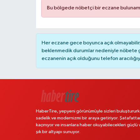
Bu bölgede nöbetçi bir eczane bulunam
Her eczane gece boyunca açık olmayabilir, 
beklenmedik durumlar nedeniyle nöbete g
eczanenin açık olduğunu telefon aracılığıyla 
HaberTire, yepyeni görünümüyle sizleri buluştururk
sadelik ve modernizmi bir araya getiriyor. Şatafatta
kaçınıyor ve insanlara haber okuyabilecekleri güçlü 
şık bir altyapı sunuyor.