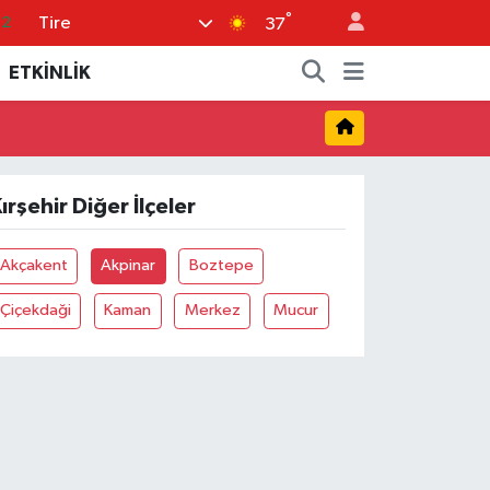
°
Tire
.2
37
17
ETKİNLİK
27
35
12
ırşehir Diğer İlçeler
19
Akçakent
Akpinar
Boztepe
Çiçekdaği
Kaman
Merkez
Mucur