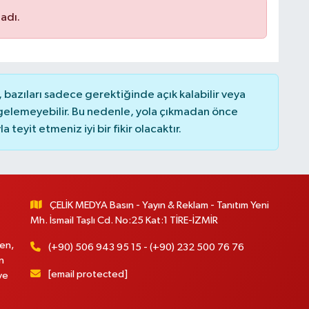
adı.
bazıları sadece gerektiğinde açık kalabilir veya
elemeyebilir. Bu nedenle, yola çıkmadan önce
teyit etmeniz iyi bir fikir olacaktır.
ÇELİK MEDYA Basın - Yayın & Reklam - Tanıtım Yeni
Mh. İsmail Taşlı Cd. No:25 Kat:1 TİRE-İZMİR
en,
(+90) 506 943 95 15 - (+90) 232 500 76 76
n
[email protected]
ve