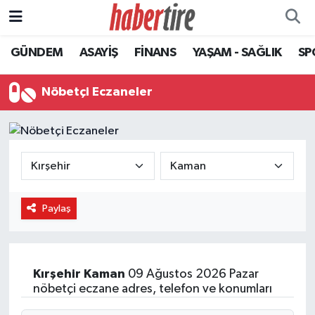
GÜNDEM
ASAYİŞ
FİNANS
YAŞAM - SAĞLIK
SP
Tire Nöbetçi Eczaneler
Tire Hava Durumu
Nöbetçi Eczaneler
Tire Trafik Yoğunluk Haritası
Süper Lig Puan Durumu ve Fikstür
Tüm Manşetler
Paylaş
Son Dakika Haberleri
Haber Arşivi
Kırşehir
Kaman
09 Ağustos 2026 Pazar
nöbetçi eczane adres, telefon ve konumları