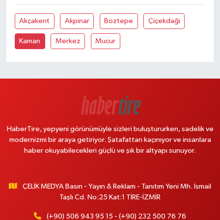
Akçakent
Akpinar
Boztepe
Çiçekdaği
Kaman
Merkez
Mucur
HaberTire, yepyeni görünümüyle sizleri buluştururken, sadelik ve
modernizmi bir araya getiriyor. Şatafattan kaçınıyor ve insanlara
haber okuyabilecekleri güçlü ve şık bir altyapı sunuyor.
ÇELİK MEDYA Basın - Yayın & Reklam - Tanıtım Yeni Mh. İsmail
Taşlı Cd. No:25 Kat:1 TİRE-İZMİR
(+90) 506 943 95 15 - (+90) 232 500 76 76