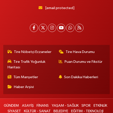
[email protected]
Tire Nöbetçi Eczaneler
Tire Hava Durumu
Tire Trafik Yoğunluk
Puan Durumu ve Fikstür
Haritası
Tüm Manşetler
Son Dakika Haberleri
Haber Arşivi
GÜNDEM
ASAYİŞ
FİNANS
YAŞAM - SAĞLIK
SPOR
ETKİNLİK
SİYASET
KÜLTÜR - SANAT
BELEDİYE
EĞİTİM - TEKNOLOJİ