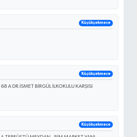
Küçükçekmece
Küçükçekmece
i 68 A DR.İSMET BİRGÜL İLKOKULU KARŞISI
Küçükçekmece