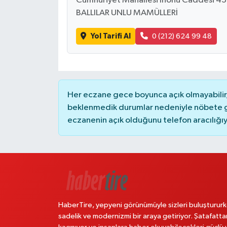
Cumhuriyet Mahallesi İnönü Caddesi 4
BALLILAR UNLU MAMÜLLERİ
Yol Tarifi Al
0 (212) 624 99 48
Her eczane gece boyunca açık olmayabilir, 
beklenmedik durumlar nedeniyle nöbete g
eczanenin açık olduğunu telefon aracılığıyla 
HaberTire, yepyeni görünümüyle sizleri buluştururk
sadelik ve modernizmi bir araya getiriyor. Şatafatta