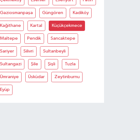
Gaziosmanpaşa
Güngören
Kadiköy
Kağithane
Kartal
Küçükçekmece
Maltepe
Pendik
Sancaktepe
Sariyer
Silivri
Sultanbeyli
Sultangazi
Şile
Şişli
Tuzla
Ümraniye
Üsküdar
Zeytinburnu
Eyüp