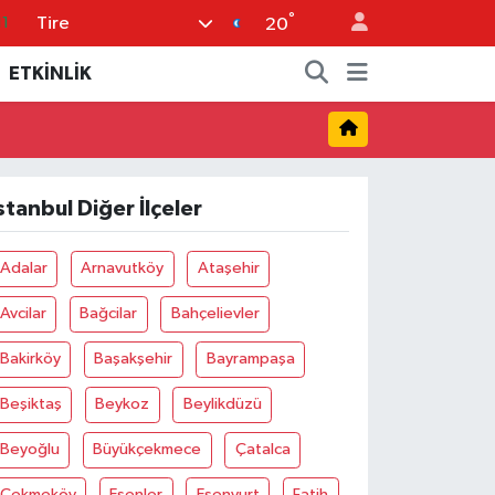
°
Tire
11
20
8
ETKİNLİK
2
8
3
stanbul Diğer İlçeler
4
Adalar
Arnavutköy
Ataşehir
Avcilar
Bağcilar
Bahçelievler
Bakirköy
Başakşehir
Bayrampaşa
Beşiktaş
Beykoz
Beylikdüzü
Beyoğlu
Büyükçekmece
Çatalca
Çekmeköy
Esenler
Esenyurt
Fatih