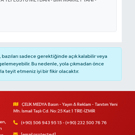
3 A TEPEÜSTÜ MEYDAN - BİM MARKET YANI -
bazıları sadece gerektiğinde açık kalabilir veya
elemeyebilir. Bu nedenle, yola çıkmadan önce
teyit etmeniz iyi bir fikir olacaktır.
ÇELİK MEDYA Basın - Yayın & Reklam - Tanıtım Yeni
Mh. İsmail Taşlı Cd. No:25 Kat:1 TİRE-İZMİR
en,
(+90) 506 943 95 15 - (+90) 232 500 76 76
n
[email protected]