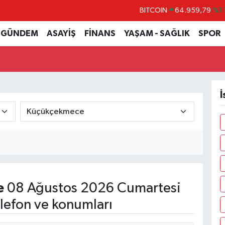
BITCOIN
64.959,79
%1.
DOLAR
47,7436
%0.1
GÜNDEM
ASAYİŞ
FİNANS
YAŞAM - SAĞLIK
SPOR
EURO
55,2510
%0.3
STERLİN
64,4811
%0.3
GRAM ALTIN
6660.55
%0.0
İ
BİST100
13.779
%-1
e
08 Ağustos 2026 Cumartesi
lefon ve konumları