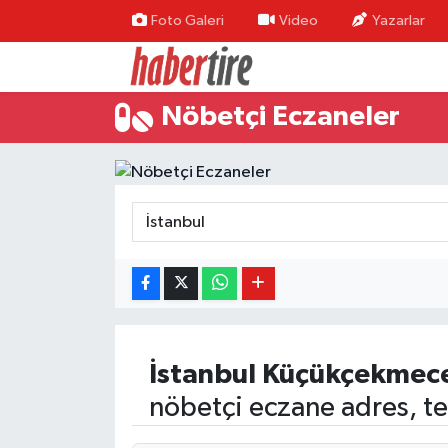
Foto Galeri
Video
Yazarlar
Tire Nöbetçi Eczaneler
Nöbetçi Eczaneler
Tire Hava Durumu
Tire Trafik Yoğunluk Haritası
Süper Lig Puan Durumu ve Fikstür
Tüm Manşetler
Son Dakika Haberleri
İstanbul
Küçükçekmec
Haber Arşivi
nöbetçi eczane adres, te