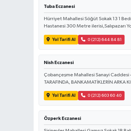
Tuba Eczanesi
Hürriyet Mahallesi Söğüt Sokak 13 1 Bed
Hastanesi 300 Metre ilerisi,Salıpazarı 
Yol Tarifi Al
0 (212) 644 84 81
Nish Eczanesi
Çobançeşme Mahallesi Sanayi Caddesi
TARAFINDA, BANKAMATİKLERİN ARKA K
Yol Tarifi Al
0 (212) 603 60 40
Özperk Eczanesi
Şirinevler Mahallesi Gamsız Sokak 1B Bahç