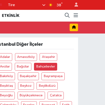
°
Tire
18
38
18
ETKİNLİK
32
38
03
stanbul Diğer İlçeler
14
Adalar
Arnavutköy
Ataşehir
Avcilar
Bağcilar
Bahçelievler
Bakirköy
Başakşehir
Bayrampaşa
Beşiktaş
Beykoz
Beylikdüzü
Beyoğlu
Büyükçekmece
Çatalca
Çekmeköy
Esenler
Esenyurt
Fatih