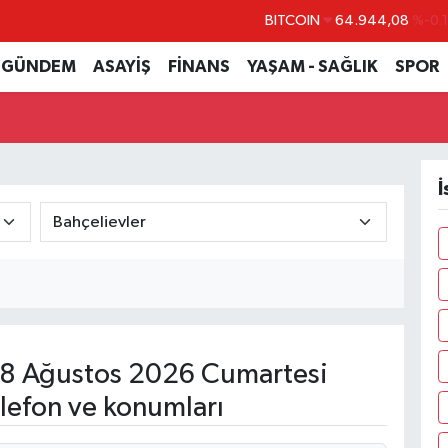
BITCOIN
64.944,08
%-0.
DOLAR
47,7436
%0.
GÜNDEM
ASAYİŞ
FİNANS
YAŞAM - SAĞLIK
SPOR
EURO
55,2510
%0.
STERLİN
64,4811
%0.
GRAM ALTIN
6660.55
%0.
İ
BİST100
13.779
%-
8 Ağustos 2026 Cumartesi
lefon ve konumları