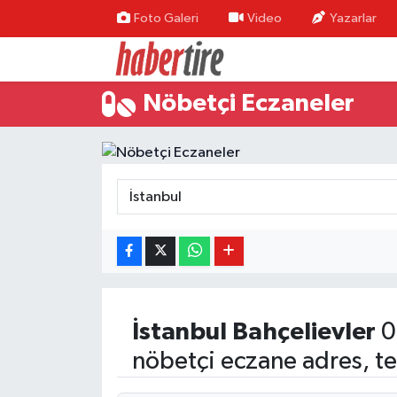
Foto Galeri
Video
Yazarlar
Tire Nöbetçi Eczaneler
Nöbetçi Eczaneler
Tire Hava Durumu
Tire Trafik Yoğunluk Haritası
Süper Lig Puan Durumu ve Fikstür
Tüm Manşetler
Son Dakika Haberleri
İstanbul
Bahçelievler
0
Haber Arşivi
nöbetçi eczane adres, te