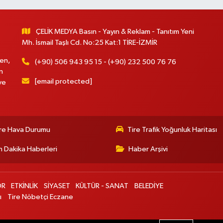
ÇELİK MEDYA Basın - Yayın & Reklam - Tanıtım Yeni
Mh. İsmail Taşlı Cd. No:25 Kat:1 TİRE-İZMİR
en,
(+90) 506 943 95 15 - (+90) 232 500 76 76
n
[email protected]
ve
re Hava Durumu
Tire Trafik Yoğunluk Haritası
 Dakika Haberleri
Haber Arşivi
OR
ETKİNLİK
SİYASET
KÜLTÜR - SANAT
BELEDİYE
ı
Tire Nöbetçi Eczane