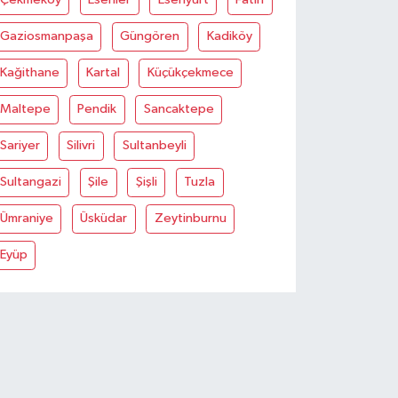
Gaziosmanpaşa
Güngören
Kadiköy
Kağithane
Kartal
Küçükçekmece
Maltepe
Pendik
Sancaktepe
Sariyer
Silivri
Sultanbeyli
Sultangazi
Şile
Şişli
Tuzla
Ümraniye
Üsküdar
Zeytinburnu
Eyüp