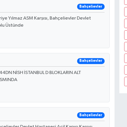
Bahçelievler
riye Yılmaz ASM Karşısı, Bahçelievler Devlet
Yolu Üstünde
Bahçelievler
 44DN NİSH İSTANBUL D BLOKLARIN ALT
ISMINDA
Bahçelievler
elievler Devlet Hastanesi Acil Kapısı Karşısı