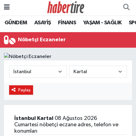
GÜNDEM
ASAYİŞ
FİNANS
YAŞAM - SAĞLIK
SP
Tire Nöbetçi Eczaneler
Tire Hava Durumu
Nöbetçi Eczaneler
Tire Trafik Yoğunluk Haritası
Süper Lig Puan Durumu ve Fikstür
Tüm Manşetler
Paylaş
Son Dakika Haberleri
Haber Arşivi
İstanbul
Kartal
08 Ağustos 2026
Cumartesi nöbetçi eczane adres, telefon ve
konumları