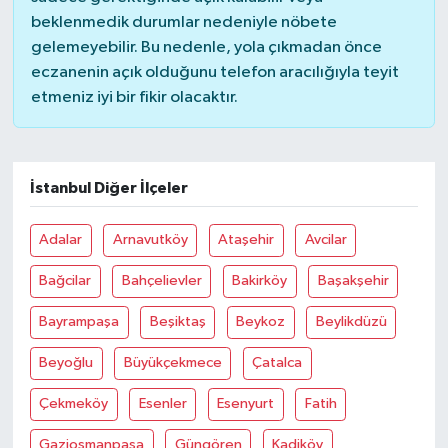
beklenmedik durumlar nedeniyle nöbete
gelemeyebilir. Bu nedenle, yola çıkmadan önce
eczanenin açık olduğunu telefon aracılığıyla teyit
etmeniz iyi bir fikir olacaktır.
İstanbul Diğer İlçeler
Adalar
Arnavutköy
Ataşehir
Avcilar
Bağcilar
Bahçelievler
Bakirköy
Başakşehir
Bayrampaşa
Beşiktaş
Beykoz
Beylikdüzü
Beyoğlu
Büyükçekmece
Çatalca
Çekmeköy
Esenler
Esenyurt
Fatih
Gaziosmanpaşa
Güngören
Kadiköy