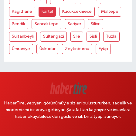
Kağithane
Kartal
Küçükçekmece
Maltepe
Pendik
Sancaktepe
Sariyer
Silivri
Sultanbeyli
Sultangazi
Şile
Şişli
Tuzla
Ümraniye
Üsküdar
Zeytinburnu
Eyüp
HaberTire, yepyeni görünümüyle sizleri buluştururken, sadelik ve
modernizmi bir araya getiriyor. Şatafattan kaçınıyor ve insanlara
haber okuyabilecekleri güçlü ve şık bir altyapı sunuyor.