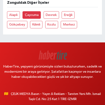
Zonguldak Diğer İlçeler
Alapli
Çaycuma
Devrek
Ereğli
Gökçebey
Kilimli
Kozlu
Merkez
HaberTire, yepyeni görünümüyle sizleri buluştururken, sadelik ve
modernizmi bir araya getiriyor. Şatafattan kaçınıyor ve insanlara
haber okuyabilecekleri güçlü ve şık bir altyapı sunuyor.
ÇELİK MEDYA Basın - Yayın & Reklam - Tanıtım Yeni Mh. İsmail
Taşlı Cd. No:25 Kat:1 TİRE-İZMİR