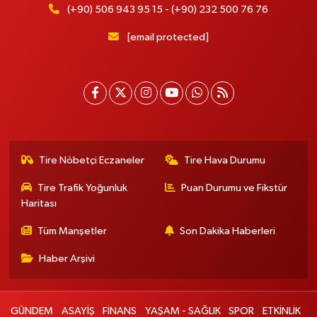
(+90) 506 943 95 15 - (+90) 232 500 76 76
[email protected]
Tire Nöbetçi Eczaneler
Tire Hava Durumu
Tire Trafik Yoğunluk
Puan Durumu ve Fikstür
Haritası
Tüm Manşetler
Son Dakika Haberleri
Haber Arşivi
GÜNDEM
ASAYİŞ
FİNANS
YAŞAM - SAĞLIK
SPOR
ETKİNLİK