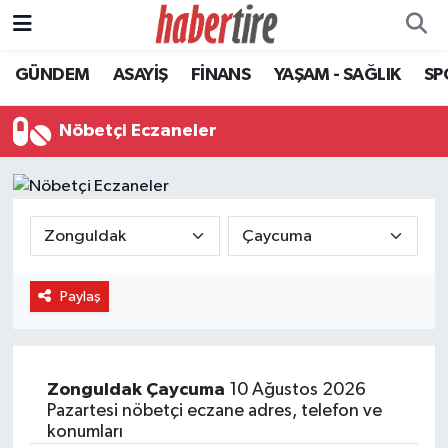
GÜNDEM
ASAYİŞ
FİNANS
YAŞAM - SAĞLIK
SP
Tire Nöbetçi Eczaneler
Tire Hava Durumu
Nöbetçi Eczaneler
Tire Trafik Yoğunluk Haritası
Süper Lig Puan Durumu ve Fikstür
Tüm Manşetler
Paylaş
Son Dakika Haberleri
Haber Arşivi
Zonguldak
Çaycuma
10 Ağustos 2026
Pazartesi nöbetçi eczane adres, telefon ve
konumları