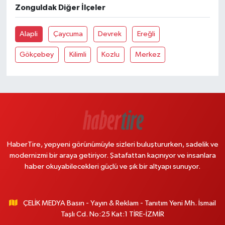
Zonguldak Diğer İlçeler
Alapli
Çaycuma
Devrek
Ereğli
Gökçebey
Kilimli
Kozlu
Merkez
HaberTire, yepyeni görünümüyle sizleri buluştururken, sadelik ve
modernizmi bir araya getiriyor. Şatafattan kaçınıyor ve insanlara
haber okuyabilecekleri güçlü ve şık bir altyapı sunuyor.
ÇELİK MEDYA Basın - Yayın & Reklam - Tanıtım Yeni Mh. İsmail
Taşlı Cd. No:25 Kat:1 TİRE-İZMİR