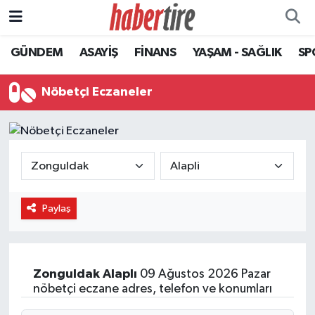
GÜNDEM
ASAYİŞ
FİNANS
YAŞAM - SAĞLIK
SP
Tire Nöbetçi Eczaneler
Tire Hava Durumu
Nöbetçi Eczaneler
Tire Trafik Yoğunluk Haritası
Süper Lig Puan Durumu ve Fikstür
Tüm Manşetler
Paylaş
Son Dakika Haberleri
Haber Arşivi
Zonguldak
Alaplı
09 Ağustos 2026 Pazar
nöbetçi eczane adres, telefon ve konumları