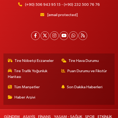
(+90) 506 943 95 15 - (+90) 232 500 76 76
[email protected]
Tire Nöbetçi Eczaneler
Tire Hava Durumu
Tire Trafik Yoğunluk
Puan Durumu ve Fikstür
Haritası
Tüm Manşetler
Son Dakika Haberleri
Haber Arşivi
GÜNDEM
ASAYİŞ
FİNANS
YAŞAM - SAĞLIK
SPOR
ETKİNLİK