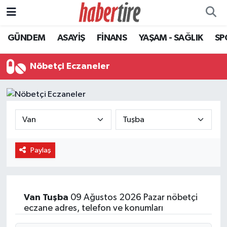
GÜNDEM
ASAYİŞ
FİNANS
YAŞAM - SAĞLIK
SP
Tire Nöbetçi Eczaneler
Tire Hava Durumu
Nöbetçi Eczaneler
Tire Trafik Yoğunluk Haritası
Süper Lig Puan Durumu ve Fikstür
Tüm Manşetler
Paylaş
Son Dakika Haberleri
Haber Arşivi
Van
Tuşba
09 Ağustos 2026 Pazar nöbetçi
eczane adres, telefon ve konumları