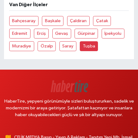
Van Diğer İlçeler
Bahçesaray
Başkale
Çaldiran
Çatak
Edremit
Erciş
Gevaş
Gürpinar
İpekyolu
Muradiye
Özalp
Saray
Tuşba
HaberTire, yepyeni görünümüyle sizleri buluştururken, sadelik ve
modernizmi bir araya getiriyor. Şatafattan kaçınıyor ve insanlara
haber okuyabilecekleri güçlü ve şık bir altyapı sunuyor.
ÇELİK MEDYA Basın - Yayın & Reklam - Tanıtım Yeni Mh. İsmail