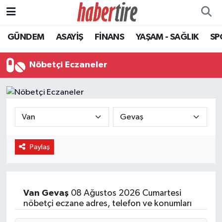
GÜNDEM
ASAYİŞ
FİNANS
YAŞAM - SAĞLIK
SP
Tire Nöbetçi Eczaneler
Tire Hava Durumu
Nöbetçi Eczaneler
Tire Trafik Yoğunluk Haritası
Süper Lig Puan Durumu ve Fikstür
Tüm Manşetler
Paylaş
Son Dakika Haberleri
Haber Arşivi
Van
Gevaş
08 Ağustos 2026 Cumartesi
nöbetçi eczane adres, telefon ve konumları