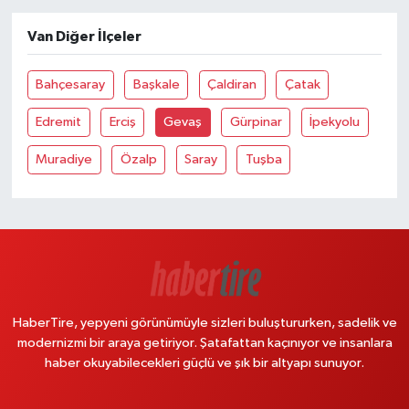
Van Diğer İlçeler
Bahçesaray
Başkale
Çaldiran
Çatak
Edremit
Erciş
Gevaş
Gürpinar
İpekyolu
Muradiye
Özalp
Saray
Tuşba
HaberTire, yepyeni görünümüyle sizleri buluştururken, sadelik ve
modernizmi bir araya getiriyor. Şatafattan kaçınıyor ve insanlara
haber okuyabilecekleri güçlü ve şık bir altyapı sunuyor.