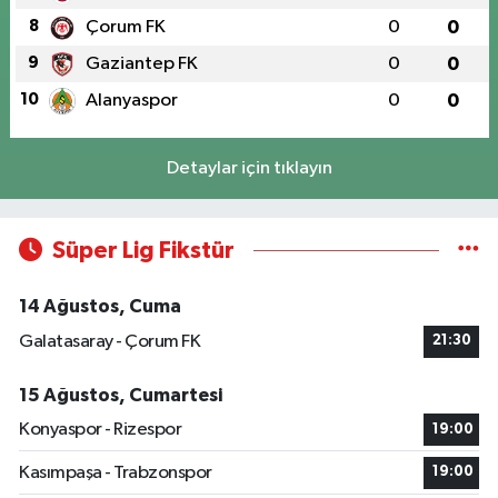
8
Çorum FK
0
0
9
Gaziantep FK
0
0
10
Alanyaspor
0
0
Detaylar için tıklayın
Süper Lig Fikstür
14 Ağustos, Cuma
Galatasaray - Çorum FK
21:30
15 Ağustos, Cumartesi
Konyaspor - Rizespor
19:00
Kasımpaşa - Trabzonspor
19:00