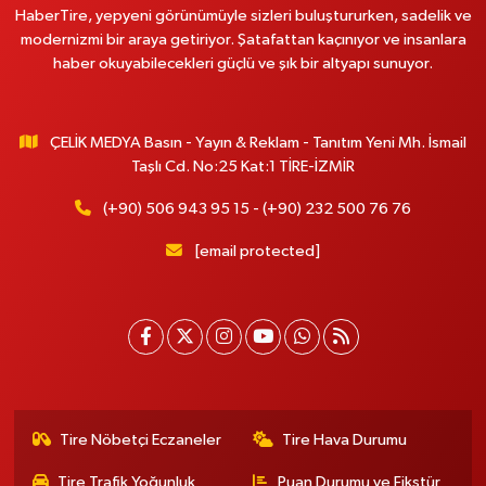
HaberTire, yepyeni görünümüyle sizleri buluştururken, sadelik ve
modernizmi bir araya getiriyor. Şatafattan kaçınıyor ve insanlara
haber okuyabilecekleri güçlü ve şık bir altyapı sunuyor.
ÇELİK MEDYA Basın - Yayın & Reklam - Tanıtım Yeni Mh. İsmail
Taşlı Cd. No:25 Kat:1 TİRE-İZMİR
(+90) 506 943 95 15 - (+90) 232 500 76 76
[email protected]
Tire Nöbetçi Eczaneler
Tire Hava Durumu
Tire Trafik Yoğunluk
Puan Durumu ve Fikstür