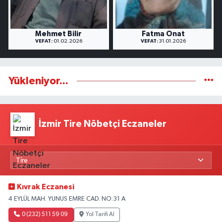
Mehmet Bilir
Fatma Onat
VEFAT:
01.02.2026
VEFAT:
31.01.2026
Yükleniyor...
İzmir Tire Nöbetçi Eczaneler
Kıvrak Eczanesi
4 EYLÜL MAH. YUNUS EMRE CAD. NO:31 A
0 (232) 511 59 09
Yol Tarifi Al