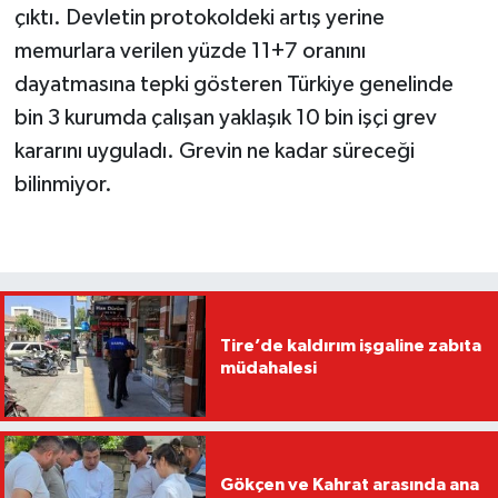
çıktı. Devletin protokoldeki artış yerine
memurlara verilen yüzde 11+7 oranını
dayatmasına tepki gösteren Türkiye genelinde
bin 3 kurumda çalışan yaklaşık 10 bin işçi grev
kararını uyguladı. Grevin ne kadar süreceği
bilinmiyor.
Tire’de kaldırım işgaline zabıta
müdahalesi
Gökçen ve Kahrat arasında ana