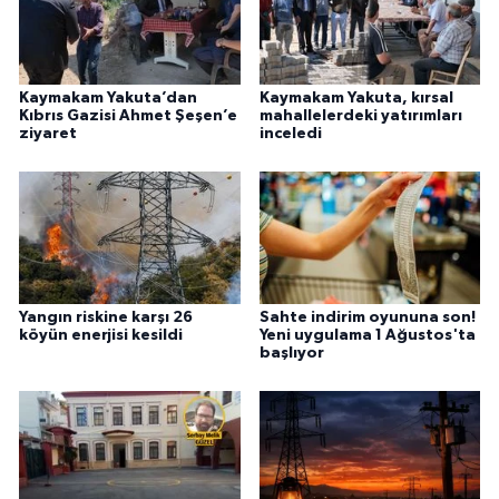
Kaymakam Yakuta’dan
Kaymakam Yakuta, kırsal
Kıbrıs Gazisi Ahmet Şeşen’e
mahallelerdeki yatırımları
ziyaret
inceledi
Yangın riskine karşı 26
Sahte indirim oyununa son!
köyün enerjisi kesildi
Yeni uygulama 1 Ağustos'ta
başlıyor