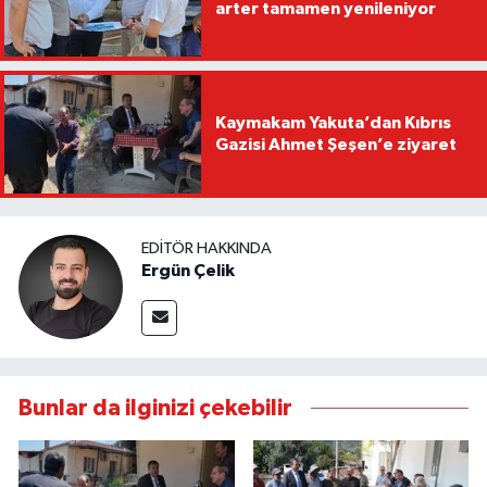
arter tamamen yenileniyor
Kaymakam Yakuta’dan Kıbrıs
Gazisi Ahmet Şeşen’e ziyaret
EDITÖR HAKKINDA
Ergün Çelik
Bunlar da ilginizi çekebilir