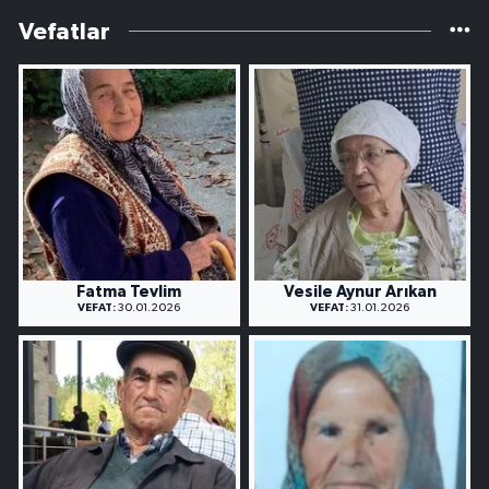
Vefatlar
Fatma Tevlim
Vesile Aynur Arıkan
VEFAT:
30.01.2026
VEFAT:
31.01.2026