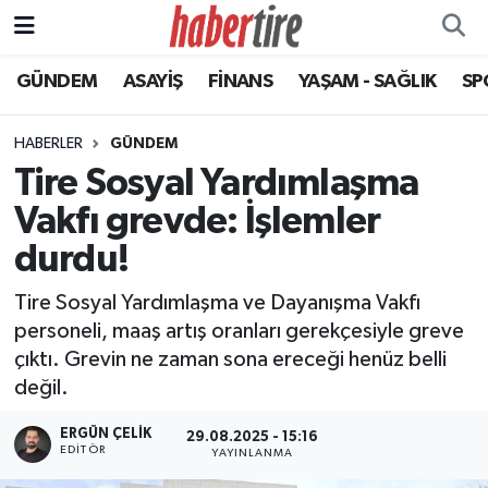
GÜNDEM
ASAYİŞ
FİNANS
YAŞAM - SAĞLIK
SP
Tire Nöbetçi Eczaneler
Tire Hava Durumu
HABERLER
GÜNDEM
Tire Sosyal Yardımlaşma
Tire Trafik Yoğunluk Haritası
Vakfı grevde: İşlemler
Süper Lig Puan Durumu ve Fikstür
durdu!
Tire Sosyal Yardımlaşma ve Dayanışma Vakfı
Tüm Manşetler
personeli, maaş artış oranları gerekçesiyle greve
çıktı. Grevin ne zaman sona ereceği henüz belli
Son Dakika Haberleri
değil.
Haber Arşivi
ERGÜN ÇELIK
29.08.2025 - 15:16
EDITÖR
YAYINLANMA