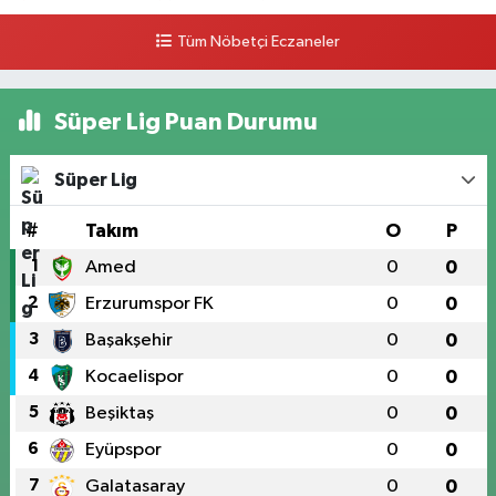
Tüm Nöbetçi Eczaneler
Süper Lig Puan Durumu
Süper Lig
#
Takım
O
P
1
Amed
0
0
2
Erzurumspor FK
0
0
3
Başakşehir
0
0
4
Kocaelispor
0
0
5
Beşiktaş
0
0
6
Eyüpspor
0
0
7
Galatasaray
0
0