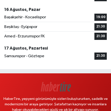
16 Ağustos, Pazar
Başakşehir - Kocaelispor
19:00
Beşiktaş - Eyüpspor
21:30
Amed - Erzurumspor FK
21:30
17 Ağustos, Pazartesi
Samsunspor - Göztepe
21:30
HaberTire, yepyeni görünümüyle sizleri buluştururken, sadelik ve
modernizmi bir araya getiriyor. Şatafattan kaçınıyor ve insanlara
haber okuyabilecekleri güçlü ve şık bir altyapı sunuyor.