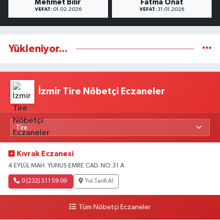
Mehmet Bilir
Fatma Onat
VEFAT:
01.02.2026
VEFAT:
31.01.2026
Yükleniyor...
İzmir Tire Nöbetçi Eczaneler
Kıvrak Eczanesi
4 EYLÜL MAH. YUNUS EMRE CAD. NO:31 A
0 (232) 511 59 09
Yol Tarifi Al
Tüm Nöbetçi Eczaneler