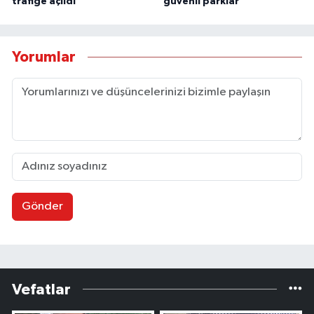
trafiğe açıldı
güvenli parklar
Yorumlar
Gönder
Vefatlar