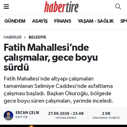
GÜNDEM
ASAYİŞ
FİNANS
YAŞAM - SAĞLIK
SP
Tire Nöbetçi Eczaneler
Tire Hava Durumu
HABERLER
BELEDİYE
Fatih Mahallesi’nde
Tire Trafik Yoğunluk Haritası
çalışmalar, gece boyu
Süper Lig Puan Durumu ve Fikstür
sürdü
Fatih Mahallesi’nde altyapı çalışmaları
Tüm Manşetler
tamamlanan Selimiye Caddesi’nde asfaltlama
çalışması başladı. Başkan Okuroğlu, bölgede
Son Dakika Haberleri
gece boyu süren çalışmaları, yerinde inceledi.
Haber Arşivi
ERCAN ÇELIK
27.06.2026 - 23:48
2 DK
EDITÖR
YAYINLANMA
OKUNMA SÜRESI