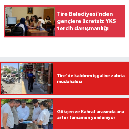
Tire Belediyesi’nden
gençlere ücretsiz YKS
tercih danışmanlığı
Tire’de kaldırım işgaline zabıta
müdahalesi
Gökçen ve Kahrat arasında ana
arter tamamen yenileniyor