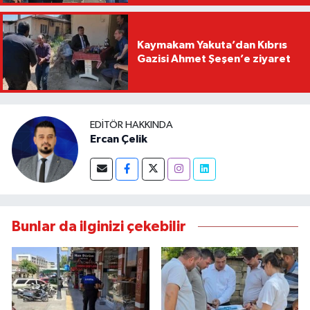
Kaymakam Yakuta’dan Kıbrıs
Gazisi Ahmet Şeşen’e ziyaret
EDITÖR HAKKINDA
Ercan Çelik
Bunlar da ilginizi çekebilir