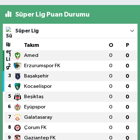
Süper Lig Puan Durumu
Süper Lig
#
Takım
O
P
1
Amed
0
0
2
Erzurumspor FK
0
0
3
Başakşehir
0
0
4
Kocaelispor
0
0
5
Beşiktaş
0
0
6
Eyüpspor
0
0
7
Galatasaray
0
0
8
Çorum FK
0
0
9
Gaziantep FK
0
0