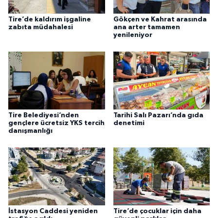
Tire’de kaldırım işgaline
Gökçen ve Kahrat arasında
zabıta müdahalesi
ana arter tamamen
yenileniyor
Tire Belediyesi’nden
Tarihi Salı Pazarı’nda gıda
gençlere ücretsiz YKS tercih
denetimi
danışmanlığı
İstasyon Caddesi yeniden
Tire’de çocuklar için daha