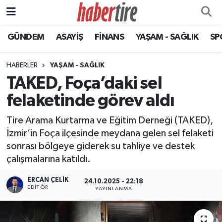
GÜNDEM
ASAYİŞ
FİNANS
YAŞAM - SAĞLIK
SP
Tire Nöbetçi Eczaneler
Tire Hava Durumu
HABERLER
YAŞAM - SAĞLIK
TAKED, Foça’daki sel
Tire Trafik Yoğunluk Haritası
felaketinde görev aldı
Süper Lig Puan Durumu ve Fikstür
Tire Arama Kurtarma ve Eğitim Derneği (TAKED),
İzmir’in Foça ilçesinde meydana gelen sel felaketi
Tüm Manşetler
sonrası bölgeye giderek su tahliye ve destek
çalışmalarına katıldı.
Son Dakika Haberleri
ERCAN ÇELIK
24.10.2025 - 22:18
Haber Arşivi
EDITÖR
YAYINLANMA