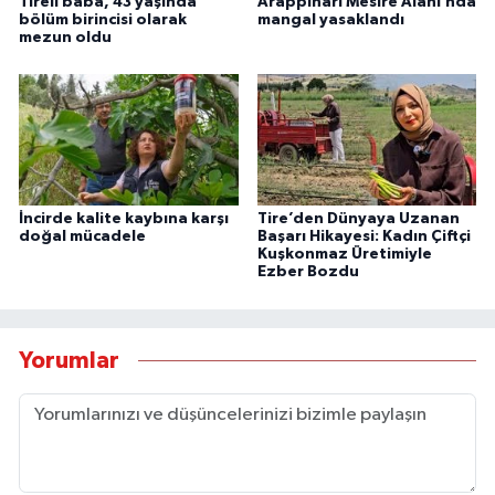
Tireli baba, 43 yaşında
Arappınarı Mesire Alanı’nda
bölüm birincisi olarak
mangal yasaklandı
mezun oldu
İncirde kalite kaybına karşı
Tire’den Dünyaya Uzanan
doğal mücadele
Başarı Hikayesi: Kadın Çiftçi
Kuşkonmaz Üretimiyle
Ezber Bozdu
Yorumlar