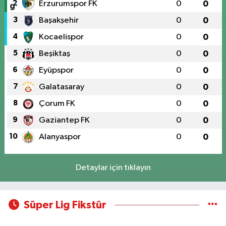
2
Erzurumspor FK
0
0
3
Başakşehir
0
0
4
Kocaelispor
0
0
5
Beşiktaş
0
0
6
Eyüpspor
0
0
7
Galatasaray
0
0
8
Çorum FK
0
0
9
Gaziantep FK
0
0
10
Alanyaspor
0
0
Detaylar için tıklayın
Süper Lig Fikstür