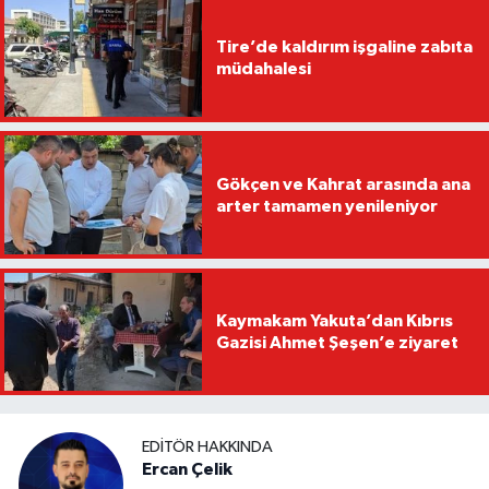
Tire’de kaldırım işgaline zabıta
müdahalesi
Gökçen ve Kahrat arasında ana
arter tamamen yenileniyor
Kaymakam Yakuta’dan Kıbrıs
Gazisi Ahmet Şeşen’e ziyaret
EDITÖR HAKKINDA
Ercan Çelik