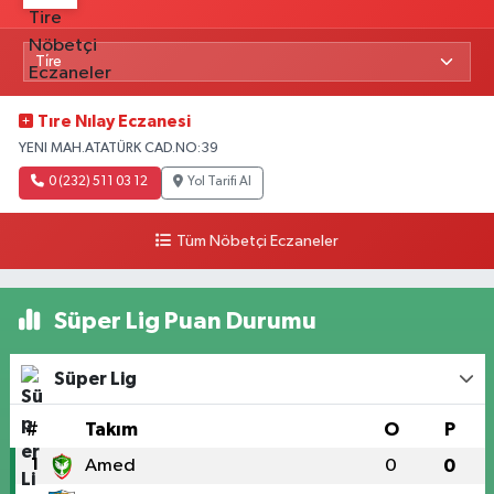
Tıre Nılay Eczanesi
YENI MAH.ATATÜRK CAD.NO:39
0 (232) 511 03 12
Yol Tarifi Al
Tüm Nöbetçi Eczaneler
Süper Lig Puan Durumu
Süper Lig
#
Takım
O
P
1
Amed
0
0