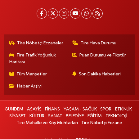
Tire Nöbetçi Eczaneler
Tire Hava Durumu
Tire Trafik Yoğunluk
Puan Durumu ve Fikstür
Haritası
Tüm Manşetler
Son Dakika Haberleri
Haber Arşivi
GÜNDEM
ASAYİŞ
FİNANS
YAŞAM - SAĞLIK
SPOR
ETKİNLİK
SİYASET
KÜLTÜR - SANAT
BELEDİYE
EĞİTİM - TEKNOLOJİ
Tire Mahalle ve Köy Muhtarları
Tire Nöbetçi Eczane