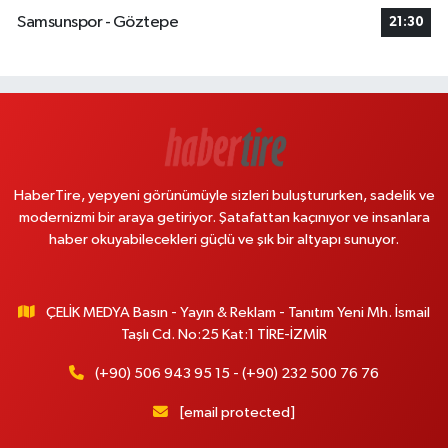
Samsunspor - Göztepe
21:30
HaberTire, yepyeni görünümüyle sizleri buluştururken, sadelik ve
modernizmi bir araya getiriyor. Şatafattan kaçınıyor ve insanlara
haber okuyabilecekleri güçlü ve şık bir altyapı sunuyor.
ÇELİK MEDYA Basın - Yayın & Reklam - Tanıtım Yeni Mh. İsmail
Taşlı Cd. No:25 Kat:1 TİRE-İZMİR
(+90) 506 943 95 15 - (+90) 232 500 76 76
[email protected]