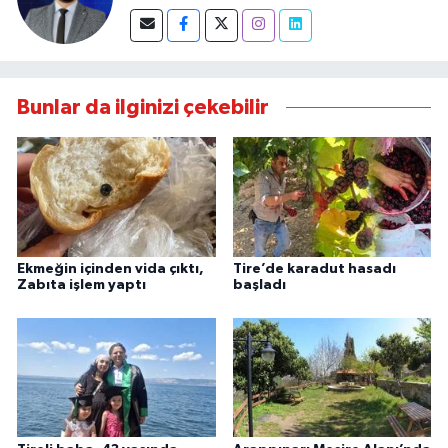
Bunlar da ilginizi çekebilir
Ekmeğin içinden vida çıktı,
Tire’de karadut hasadı
Zabıta işlem yaptı
başladı