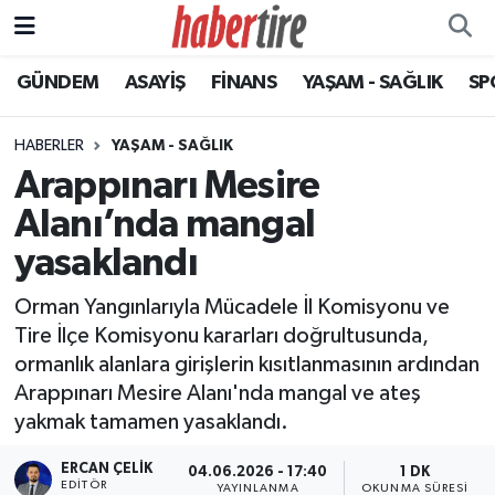
GÜNDEM
ASAYİŞ
FİNANS
YAŞAM - SAĞLIK
SP
Tire Nöbetçi Eczaneler
Tire Hava Durumu
HABERLER
YAŞAM - SAĞLIK
Arappınarı Mesire
Tire Trafik Yoğunluk Haritası
Alanı’nda mangal
Süper Lig Puan Durumu ve Fikstür
yasaklandı
Orman Yangınlarıyla Mücadele İl Komisyonu ve
Tüm Manşetler
Tire İlçe Komisyonu kararları doğrultusunda,
ormanlık alanlara girişlerin kısıtlanmasının ardından
Son Dakika Haberleri
Arappınarı Mesire Alanı'nda mangal ve ateş
yakmak tamamen yasaklandı.
Haber Arşivi
ERCAN ÇELIK
04.06.2026 - 17:40
1 DK
EDITÖR
YAYINLANMA
OKUNMA SÜRESI