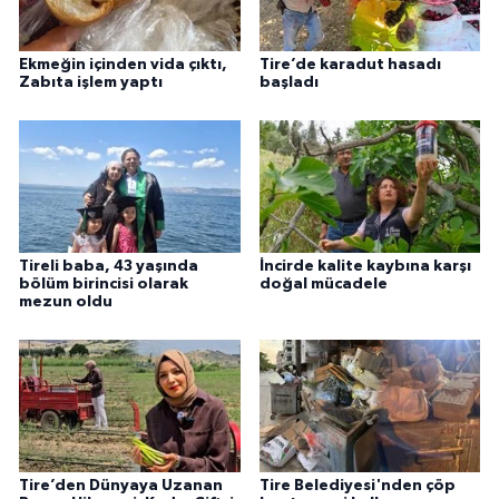
Ekmeğin içinden vida çıktı,
Tire’de karadut hasadı
Zabıta işlem yaptı
başladı
Tireli baba, 43 yaşında
İncirde kalite kaybına karşı
bölüm birincisi olarak
doğal mücadele
mezun oldu
Tire’den Dünyaya Uzanan
Tire Belediyesi'nden çöp