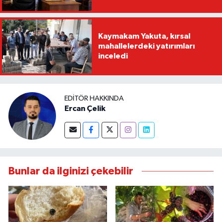
Kaymakam Yakuta, kırsal
mahallelerdeki yatırımları
inceledi
EDITÖR HAKKINDA
Ercan Çelik
Bunlar da ilginizi çekebilir