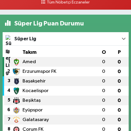
Tüm Nöbetçi Eczaneler
Süper Lig Puan Durumu
Süper Lig
#
Takım
O
P
1
Amed
0
0
2
Erzurumspor FK
0
0
3
Başakşehir
0
0
4
Kocaelispor
0
0
5
Beşiktaş
0
0
6
Eyüpspor
0
0
7
Galatasaray
0
0
8
Çorum FK
0
0