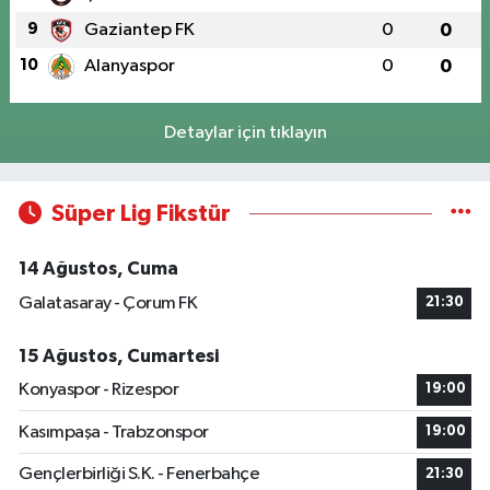
9
Gaziantep FK
0
0
10
Alanyaspor
0
0
Detaylar için tıklayın
Süper Lig Fikstür
14 Ağustos, Cuma
Galatasaray - Çorum FK
21:30
15 Ağustos, Cumartesi
Konyaspor - Rizespor
19:00
Kasımpaşa - Trabzonspor
19:00
Gençlerbirliği S.K. - Fenerbahçe
21:30