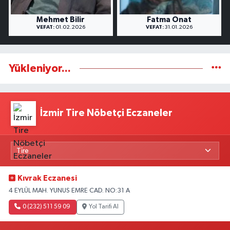
Mehmet Bilir
Fatma Onat
VEFAT:
01.02.2026
VEFAT:
31.01.2026
Yükleniyor...
İzmir Tire Nöbetçi Eczaneler
Kıvrak Eczanesi
4 EYLÜL MAH. YUNUS EMRE CAD. NO:31 A
0 (232) 511 59 09
Yol Tarifi Al