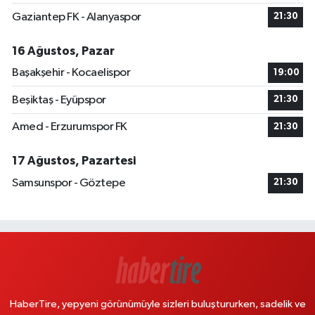
Gaziantep FK - Alanyaspor
21:30
16 Ağustos, Pazar
Başakşehir - Kocaelispor
19:00
Beşiktaş - Eyüpspor
21:30
Amed - Erzurumspor FK
21:30
17 Ağustos, Pazartesi
Samsunspor - Göztepe
21:30
HaberTire, yepyeni görünümüyle sizleri buluştururken, sadelik ve