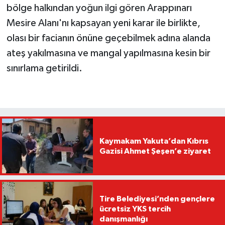
bölge halkından yoğun ilgi gören Arappınarı
Mesire Alanı'nı kapsayan yeni karar ile birlikte,
olası bir facianın önüne geçebilmek adına alanda
ateş yakılmasına ve mangal yapılmasına kesin bir
sınırlama getirildi.
Kaymakam Yakuta’dan Kıbrıs
Gazisi Ahmet Şeşen’e ziyaret
Tire Belediyesi’nden gençlere
ücretsiz YKS tercih
danışmanlığı