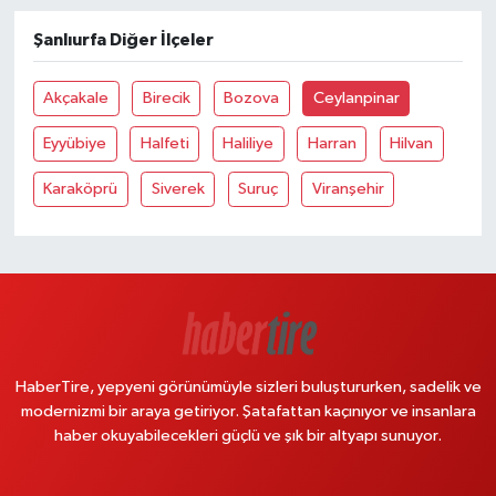
Şanlıurfa Diğer İlçeler
Akçakale
Birecik
Bozova
Ceylanpinar
Eyyübiye
Halfeti
Haliliye
Harran
Hilvan
Karaköprü
Siverek
Suruç
Viranşehir
HaberTire, yepyeni görünümüyle sizleri buluştururken, sadelik ve
modernizmi bir araya getiriyor. Şatafattan kaçınıyor ve insanlara
haber okuyabilecekleri güçlü ve şık bir altyapı sunuyor.