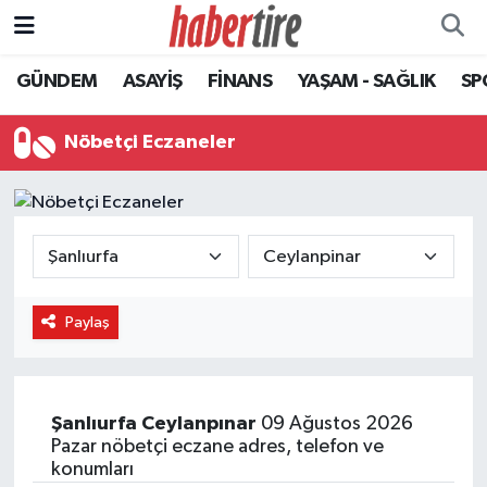
GÜNDEM
ASAYİŞ
FİNANS
YAŞAM - SAĞLIK
SP
Tire Nöbetçi Eczaneler
Tire Hava Durumu
Nöbetçi Eczaneler
Tire Trafik Yoğunluk Haritası
Süper Lig Puan Durumu ve Fikstür
Tüm Manşetler
Paylaş
Son Dakika Haberleri
Haber Arşivi
Şanlıurfa
Ceylanpınar
09 Ağustos 2026
Pazar nöbetçi eczane adres, telefon ve
konumları