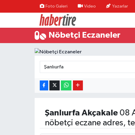
Foto Galeri
Video
Yazarlar
Tire Nöbetçi Eczaneler
Nöbetçi Eczaneler
Tire Hava Durumu
Tire Trafik Yoğunluk Haritası
Süper Lig Puan Durumu ve Fikstür
Tüm Manşetler
Son Dakika Haberleri
Şanlıurfa
Akçakale
08 A
Haber Arşivi
nöbetçi eczane adres, te