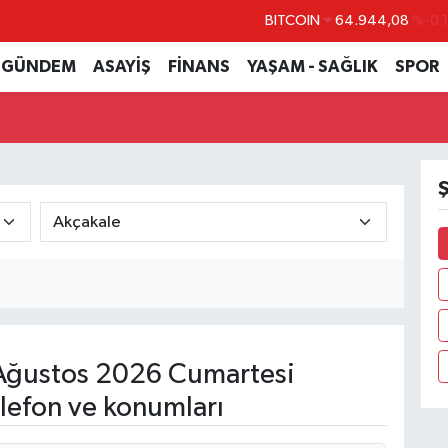
BITCOIN
64.944,08
%-0.
DOLAR
47,7436
%0.
GÜNDEM
ASAYİŞ
FİNANS
YAŞAM - SAĞLIK
SPOR
EURO
55,2510
%0.
STERLİN
64,4811
%0.
GRAM ALTIN
6660.55
%0.
Ş
BİST100
13.779
%-
ğustos 2026 Cumartesi
lefon ve konumları