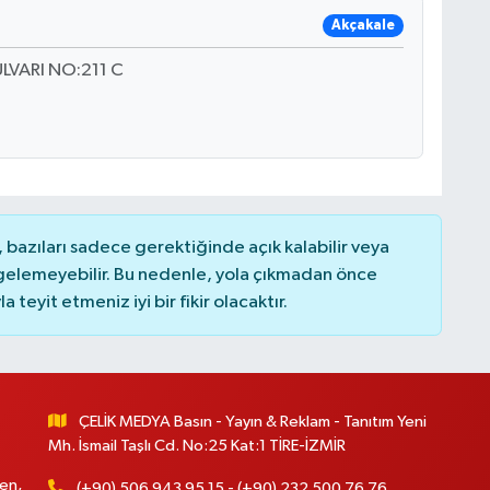
Akçakale
LVARI NO:211 C
bazıları sadece gerektiğinde açık kalabilir veya
elemeyebilir. Bu nedenle, yola çıkmadan önce
teyit etmeniz iyi bir fikir olacaktır.
ÇELİK MEDYA Basın - Yayın & Reklam - Tanıtım Yeni
Mh. İsmail Taşlı Cd. No:25 Kat:1 TİRE-İZMİR
en,
(+90) 506 943 95 15 - (+90) 232 500 76 76