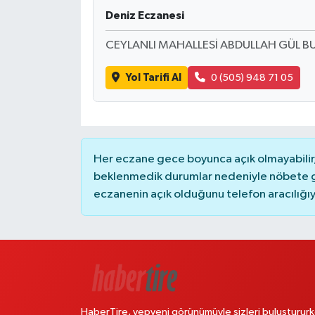
Deniz Eczanesi
CEYLANLI MAHALLESİ ABDULLAH GÜL BU
Yol Tarifi Al
0 (505) 948 71 05
Her eczane gece boyunca açık olmayabilir, 
beklenmedik durumlar nedeniyle nöbete g
eczanenin açık olduğunu telefon aracılığıyla 
HaberTire, yepyeni görünümüyle sizleri buluştururk