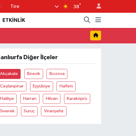
°
Tire
18
38
18
ETKİNLİK
32
38
03
anlıurfa Diğer İlçeler
14
Akçakale
Birecik
Bozova
Ceylanpinar
Eyyübiye
Halfeti
Haliliye
Harran
Hilvan
Karaköprü
Siverek
Suruç
Viranşehir