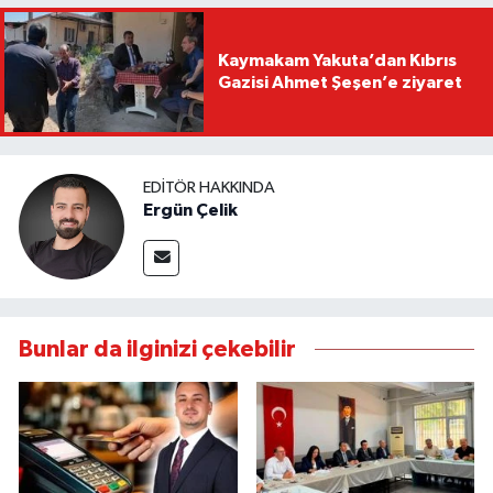
Kaymakam Yakuta’dan Kıbrıs
Gazisi Ahmet Şeşen’e ziyaret
EDITÖR HAKKINDA
Ergün Çelik
Bunlar da ilginizi çekebilir