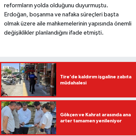
reformların yolda olduğunu duyurmuştu.
Erdoğan, boşanma ve nafaka süreçleri başta
olmak üzere aile mahkemelerinin yapısında önemli
değişiklikler planlandığını ifade etmişti.
Tire’de kaldırım işgaline zabıta
müdahalesi
Gökçen ve Kahrat arasında ana
arter tamamen yenileniyor