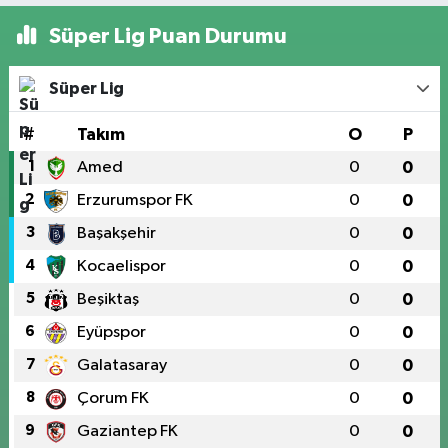
Süper Lig Puan Durumu
Süper Lig
#
Takım
O
P
1
Amed
0
0
2
Erzurumspor FK
0
0
3
Başakşehir
0
0
4
Kocaelispor
0
0
5
Beşiktaş
0
0
6
Eyüpspor
0
0
7
Galatasaray
0
0
8
Çorum FK
0
0
9
Gaziantep FK
0
0