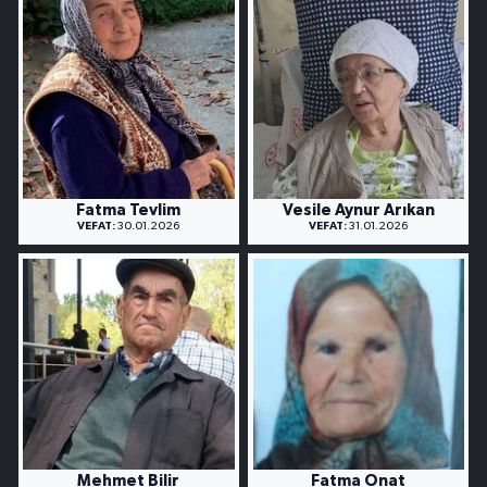
Fatma Tevlim
Vesile Aynur Arıkan
VEFAT:
30.01.2026
VEFAT:
31.01.2026
Mehmet Bilir
Fatma Onat