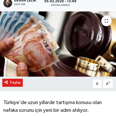
ERGÜN ÇELIK
05.02.2026 - 13:49
EDITÖR
YAYINLANMA
Paylaş
-
+
A
A
Türkiye'de uzun yıllardır tartışma konusu olan
nafaka sorunu için yeni bir adım atılıyor.