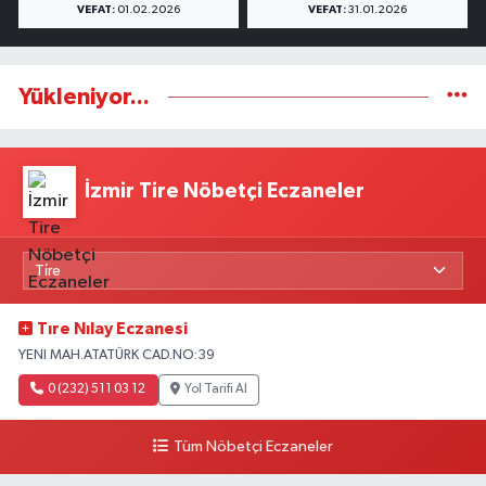
VEFAT:
01.02.2026
VEFAT:
31.01.2026
Yükleniyor...
İzmir Tire Nöbetçi Eczaneler
Tıre Nılay Eczanesi
YENI MAH.ATATÜRK CAD.NO:39
0 (232) 511 03 12
Yol Tarifi Al
Tüm Nöbetçi Eczaneler