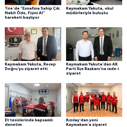
Tire'de "Esnafına Sahip Çık:
Kaymakam Yakuta, okul
Nakit Öde, Fişini Al"
müdürleriyle buluştu
hareketi başlıyor
Kaymakam Yakuta, Recep
Kaymakam Yakuta’dan AK
Doğru’yu ziyaret etti
Parti İlçe Başkanı’na iade-i
ziyaret
Et tesislerinde kapsamlı
Kızılay’dan yeni
denetim
Kaymakam’a ziyaret