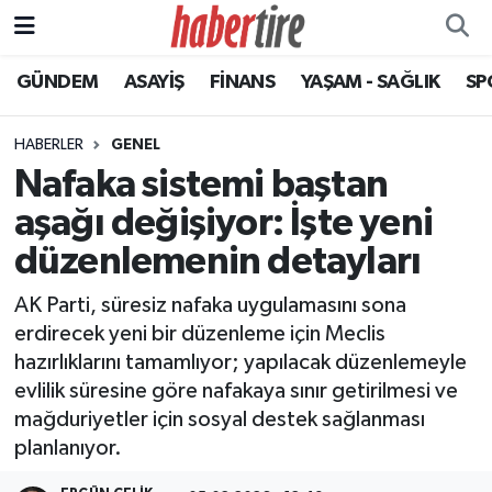
GÜNDEM
ASAYİŞ
FİNANS
YAŞAM - SAĞLIK
SP
Tire Nöbetçi Eczaneler
Tire Hava Durumu
HABERLER
GENEL
Nafaka sistemi baştan
Tire Trafik Yoğunluk Haritası
aşağı değişiyor: İşte yeni
Süper Lig Puan Durumu ve Fikstür
düzenlemenin detayları
AK Parti, süresiz nafaka uygulamasını sona
Tüm Manşetler
erdirecek yeni bir düzenleme için Meclis
hazırlıklarını tamamlıyor; yapılacak düzenlemeyle
Son Dakika Haberleri
evlilik süresine göre nafakaya sınır getirilmesi ve
mağduriyetler için sosyal destek sağlanması
Haber Arşivi
planlanıyor.