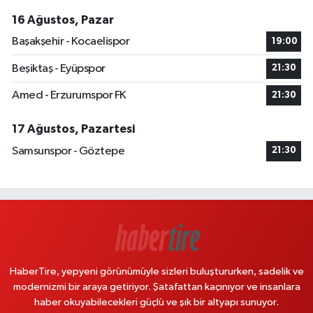
16 Ağustos, Pazar
Başakşehir - Kocaelispor
19:00
Beşiktaş - Eyüpspor
21:30
Amed - Erzurumspor FK
21:30
17 Ağustos, Pazartesi
Samsunspor - Göztepe
21:30
HaberTire, yepyeni görünümüyle sizleri buluştururken, sadelik ve
modernizmi bir araya getiriyor. Şatafattan kaçınıyor ve insanlara
haber okuyabilecekleri güçlü ve şık bir altyapı sunuyor.