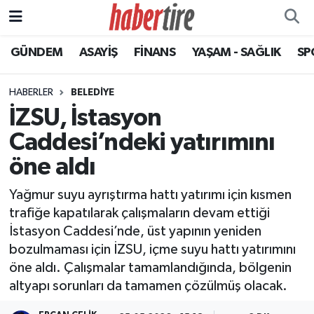
GÜNDEM
ASAYİŞ
FİNANS
YAŞAM - SAĞLIK
SP
Tire Nöbetçi Eczaneler
Tire Hava Durumu
HABERLER
BELEDİYE
İZSU, İstasyon
Tire Trafik Yoğunluk Haritası
Caddesi’ndeki yatırımını
Süper Lig Puan Durumu ve Fikstür
öne aldı
Yağmur suyu ayrıştırma hattı yatırımı için kısmen
Tüm Manşetler
trafiğe kapatılarak çalışmaların devam ettiği
İstasyon Caddesi’nde, üst yapının yeniden
Son Dakika Haberleri
bozulmaması için İZSU, içme suyu hattı yatırımını
öne aldı. Çalışmalar tamamlandığında, bölgenin
Haber Arşivi
altyapı sorunları da tamamen çözülmüş olacak.