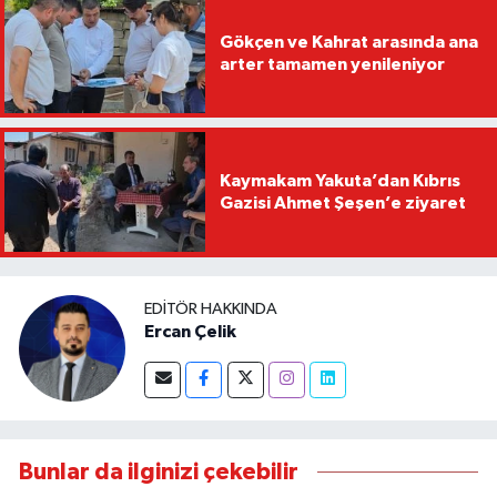
Gökçen ve Kahrat arasında ana
arter tamamen yenileniyor
Kaymakam Yakuta’dan Kıbrıs
Gazisi Ahmet Şeşen’e ziyaret
EDITÖR HAKKINDA
Ercan Çelik
Bunlar da ilginizi çekebilir