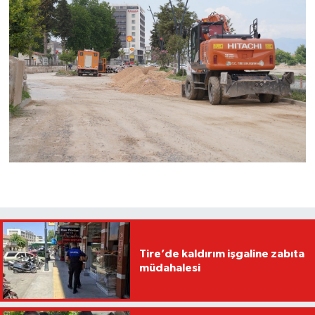
Tire’de kaldırım işgaline zabıta
müdahalesi