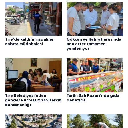
Tire’de kaldırım işgaline
Gökçen ve Kahrat arasında
zabıta müdahalesi
ana arter tamamen
yenileniyor
Tire Belediyesi’nden
Tarihi Salı Pazarı’nda gıda
gençlere ücretsiz YKS tercih
denetimi
danışmanlığı