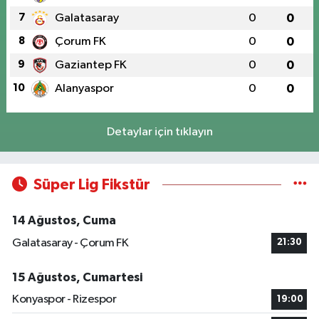
7
Galatasaray
0
0
8
Çorum FK
0
0
9
Gaziantep FK
0
0
10
Alanyaspor
0
0
Detaylar için tıklayın
Süper Lig Fikstür
14 Ağustos, Cuma
Galatasaray - Çorum FK
21:30
15 Ağustos, Cumartesi
Konyaspor - Rizespor
19:00