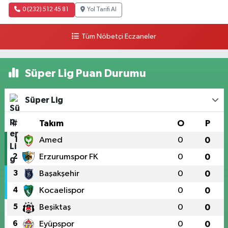
0 (232) 512 45 81
Yol Tarifi Al
Tüm Nöbetçi Eczaneler
Süper Lig Puan Durumu
Süper Lig
#
Takım
O
P
1
Amed
0
0
2
Erzurumspor FK
0
0
3
Başakşehir
0
0
4
Kocaelispor
0
0
5
Beşiktaş
0
0
6
Eyüpspor
0
0