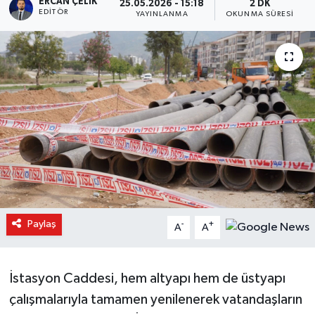
ERCAN ÇELIK
25.05.2026 - 15:18
2 DK
EDITÖR
YAYINLANMA
OKUNMA SÜRESI
Paylaş
-
+
A
A
İstasyon Caddesi, hem altyapı hem de üstyapı
çalışmalarıyla tamamen yenilenerek vatandaşların