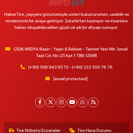
HaberTire, yepyeni görünümüyle sizleri buluştururken, sadelik ve
modernizmi bir araya getiriyor. Şatafattan kaçınıyor ve insanlara
haber okuyabilecekleri güçlü ve şık bir altyapı sunuyor.
ÇELİK MEDYA Basın - Yayın & Reklam - Tanıtım Yeni Mh. İsmail
Taşlı Cd. No:25 Kat:1 TİRE-İZMİR
(+90) 506 943 95 15 - (+90) 232 500 76 76
[email protected]
Tire Nöbetçi Eczaneler
Tire Hava Durumu