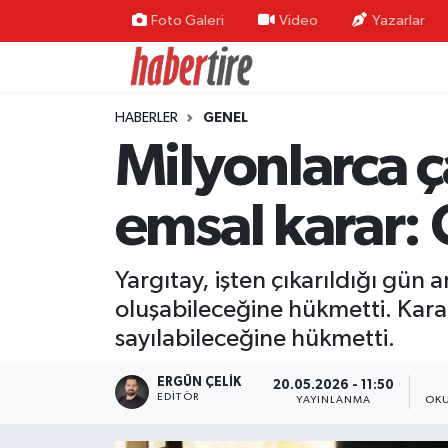
Foto Galeri
Video
Yazarlar
Tire Nöbetçi Eczaneler
HABERLER
GENEL
Tire Hava Durumu
Milyonlarca ça
Tire Trafik Yoğunluk Haritası
emsal karar: 
Süper Lig Puan Durumu ve Fikstür
Yargıtay, işten çıkarıldığı gün 
Tüm Manşetler
oluşabileceğine hükmetti. Karar
Son Dakika Haberleri
sayılabileceğine hükmetti.
Haber Arşivi
ERGÜN ÇELIK
20.05.2026 - 11:50
EDITÖR
YAYINLANMA
OKU