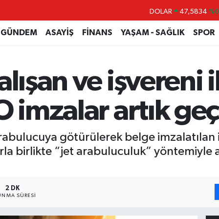
DOLAR
47,5834
%0
EURO
54,9368
%0.
GÜNDEM
ASAYİŞ
FİNANS
YAŞAM - SAĞLIK
SPOR
STERLİN
64,0802
%0.
GRAM ALTIN
6384.71
%2.4
lışan ve işvereni 
BİST100
13.688
%
BITCOIN
64.256,19
%0.
O imzalar artık geç
arabulucuya götürülerek belge imzalatılan iş
la birlikte “jet arabuluculuk” yöntemiyle 
2 DK
NMA SÜRESI