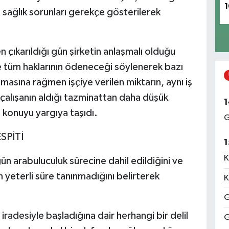
1
i sağlık sorunları gerekçe gösterilerek
en çıkarıldığı gün şirketin anlaşmalı olduğu
e tüm haklarının ödeneceği söylenerek bazı
ışmasına rağmen işçiye verilen miktarın, aynı iş
 çalışanın aldığı tazminattan daha düşük
1
i konuyu yargıya taşıdı.
G
SPİTİ
1
K
gün arabuluculuk sürecine dahil edildiğini ve
 yeterli süre tanınmadığını belirterek
K
G
radesiyle başladığına dair herhangi bir delil
G