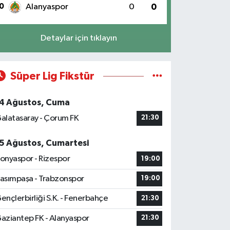
0
Alanyaspor
0
0
Detaylar için tıklayın
Süper Lig Fikstür
4 Ağustos, Cuma
alatasaray - Çorum FK
21:30
5 Ağustos, Cumartesi
onyaspor - Rizespor
19:00
asımpaşa - Trabzonspor
19:00
ençlerbirliği S.K. - Fenerbahçe
21:30
aziantep FK - Alanyaspor
21:30