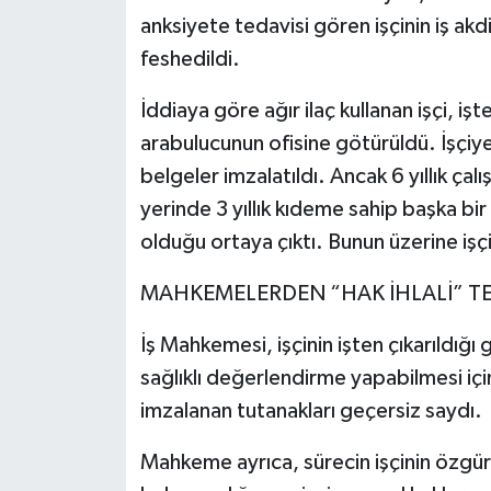
anksiyete tedavisi gören işçinin iş akd
feshedildi.
İddiaya göre ağır ilaç kullanan işçi, işt
arabulucunun ofisine götürüldü. İşçiy
belgeler imzalatıldı. Ancak 6 yıllık çal
yerinde 3 yıllık kıdeme sahip başka bir
olduğu ortaya çıktı. Bunun üzerine işç
MAHKEMELERDEN “HAK İHLALİ” TE
İş Mahkemesi, işçinin işten çıkarıldığı 
sağlıklı değerlendirme yapabilmesi için
imzalanan tutanakları geçersiz saydı.
Mahkeme ayrıca, sürecin işçinin özgür i