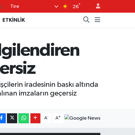
°
Tire
.1
26
14
ETKİNLİK
11
5
ilgilendiren
0
86
ersiz
çilerin iradesinin baskı altında
alınan imzaların geçersiz
-
+
A
A