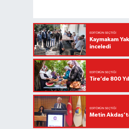
EDITÖRÜN SEÇTIĞI
Kaymakam Yakut
inceledi
EDITÖRÜN SEÇTIĞI
Tire’de 800 Yıl
EDITÖRÜN SEÇTIĞI
Metin Akdaş’t