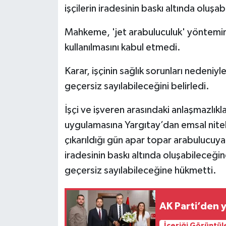
işçilerin iradesinin baskı altında oluş
Mahkeme, 'jet arabuluculuk' yöntemin
kullanılmasını kabul etmedi.
Karar, işçinin sağlık sorunları nedeniy
geçersiz sayılabileceğini belirledi.
İşçi ve işveren arasındaki anlaşmazlık
uygulamasına Yargıtay’dan emsal nite
çıkarıldığı gün apar topar arabulucuya 
iradesinin baskı altında oluşabileceğin
geçersiz sayılabileceğine hükmetti.
AK Parti’den 
İçeriği Görüntül