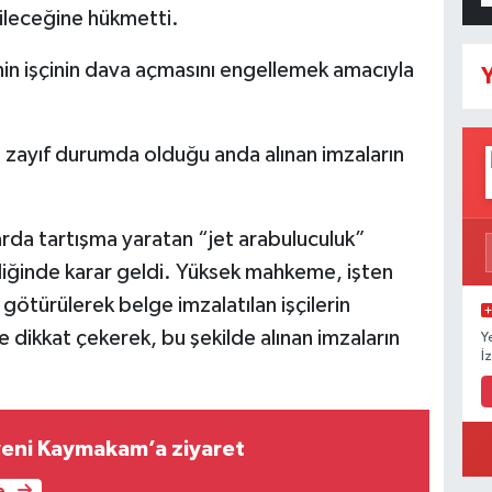
abileceğine hükmetti.
in işçinin dava açmasını engellemek amacıyla
Y
le zayıf durumda olduğu anda alınan imzaların
larda tartışma yaratan “jet arabuluculuk”
liğinde karar geldi. Yüksek mahkeme, işten
götürülerek belge imzalatılan işçilerin
e dikkat çekerek, bu şekilde alınan imzaların
Y
İ
yeni Kaymakam’a ziyaret
e