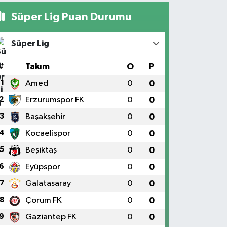
Süper Lig Puan Durumu
Süper Lig
#
Takım
O
P
1
Amed
0
0
2
Erzurumspor FK
0
0
3
Başakşehir
0
0
4
Kocaelispor
0
0
5
Beşiktaş
0
0
6
Eyüpspor
0
0
7
Galatasaray
0
0
8
Çorum FK
0
0
9
Gaziantep FK
0
0