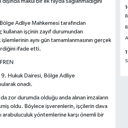
ın dışında makul bir ek fayda sağlanmadığını
1
B
a Bölge Adliye Mahkemesi tarafından
B
aç kullanan işçinin zayıf durumundan
A
uk işlemlerinin aynı gün tamamlanmasının gerçek
diğini ifade etti.
1
S
 FREN
 9. Hukuk Dairesi, Bölge Adliye
bularak onadı.
 ya da zor durumda olduğu anda alınan imzaların
miş oldu. Böylece işverenlerin, işçilerin dava
lı arabuluculuk yöntemlerine karşı önemli bir