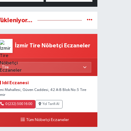
ükleniyor...
İzmir Tire Nöbetçi Eczaneler
Idıl Eczanesi
eni Mahallesi, Güven Caddesi, 42 A-B Blok No:5 Tire
zmir
0 (232) 500 16 00
Yol Tarifi Al
Tüm Nöbetçi Eczaneler