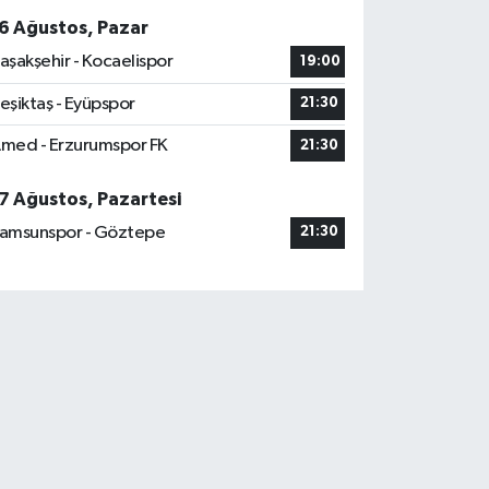
6 Ağustos, Pazar
aşakşehir - Kocaelispor
19:00
eşiktaş - Eyüpspor
21:30
med - Erzurumspor FK
21:30
7 Ağustos, Pazartesi
amsunspor - Göztepe
21:30