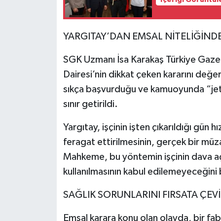
YARGITAY’DAN EMSAL NİTELİĞİND
SGK Uzmanı İsa Karakaş Türkiye Gazet
Dairesi’nin dikkat çeken kararını değ
sıkça başvurduğu ve kamuoyunda “jet 
sınır getirildi.
Yargıtay, işçinin işten çıkarıldığı gün h
feragat ettirilmesinin, gerçek bir mü
Mahkeme, bu yöntemin işçinin dava 
kullanılmasının kabul edilemeyeceğini b
SAĞLIK SORUNLARINI FIRSATA ÇEV
Emsal karara konu olan olayda, bir fabr