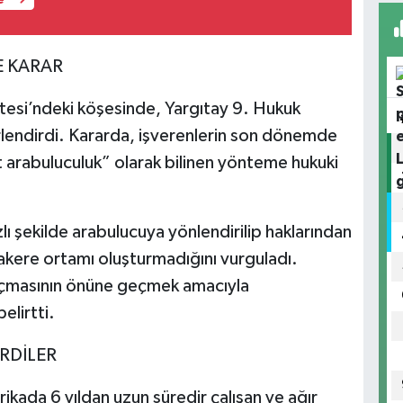
E KARAR
esi’ndeki köşesinde, Yargıtay 9. Hukuk
erlendirdi. Kararda, işverenlerin son dönemde
arabuluculuk” olarak bilinen yönteme hukuki
ızlı şekilde arabulucuya yönlendirilip haklarından
zakere ortamı oluşturmadığını vurguladı.
açmasının önüne geçmek amacıyla
elirtti.
İRDİLER
ikada 6 yıldan uzun süredir çalışan ve ağır