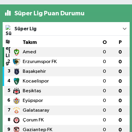
Süper Lig Puan Durumu
Süper Lig
#
Takım
O
P
1
Amed
0
0
2
Erzurumspor FK
0
0
3
Başakşehir
0
0
4
Kocaelispor
0
0
5
Beşiktaş
0
0
6
Eyüpspor
0
0
7
Galatasaray
0
0
8
Çorum FK
0
0
9
Gaziantep FK
0
0