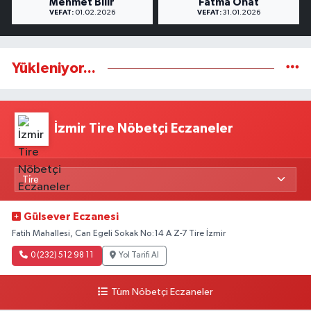
Mehmet Bilir
Fatma Onat
VEFAT:
01.02.2026
VEFAT:
31.01.2026
Yükleniyor...
İzmir Tire Nöbetçi Eczaneler
Gülsever Eczanesi
Fatih Mahallesi, Can Egeli Sokak No:14 A Z-7 Tire İzmir
0 (232) 512 98 11
Yol Tarifi Al
Tüm Nöbetçi Eczaneler