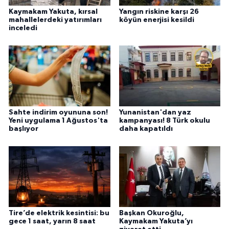
Kaymakam Yakuta, kırsal
Yangın riskine karşı 26
mahallelerdeki yatırımları
köyün enerjisi kesildi
inceledi
Sahte indirim oyununa son!
Yunanistan'dan yaz
Yeni uygulama 1 Ağustos'ta
kampanyası! 8 Türk okulu
başlıyor
daha kapatıldı
Tire’de elektrik kesintisi: bu
Başkan Okuroğlu,
gece 1 saat, yarın 8 saat
Kaymakam Yakuta’yı