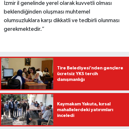
İzmir il genelinde yerel olarak kuvvetli olması
beklendiğinden oluşması muhtemel
olumsuzluklara karşı dikkatli ve tedbirli olunması
gerekmektedir.”
Tire Belediyesi’nden gençlere
ücretsiz YKS tercih
danışmanlığı
Kaymakam Yakuta, kırsal
mahallelerdeki yatırımları
inceledi