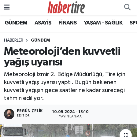
GÜNDEM
ASAYİŞ
FİNANS
YAŞAM - SAĞLIK
SP
Tire Nöbetçi Eczaneler
Tire Hava Durumu
HABERLER
GÜNDEM
Meteoroloji’den kuvvetli
Tire Trafik Yoğunluk Haritası
yağış uyarısı
Süper Lig Puan Durumu ve Fikstür
Meteoroloji İzmir 2. Bölge Müdürlüğü, Tire için
kuvvetli yağış uyarısı yaptı. Bugün beklenen
Tüm Manşetler
kuvvetli yağışın gece saatlerine kadar süreceği
tahmin ediliyor.
Son Dakika Haberleri
ERGÜN ÇELIK
10.05.2024 - 13:10
Haber Arşivi
EDITÖR
YAYINLANMA