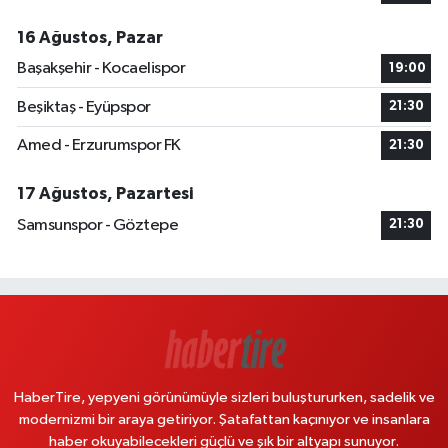
16 Ağustos, Pazar
Başakşehir - Kocaelispor
19:00
Beşiktaş - Eyüpspor
21:30
Amed - Erzurumspor FK
21:30
17 Ağustos, Pazartesi
Samsunspor - Göztepe
21:30
HaberTire, yepyeni görünümüyle sizleri buluştururken, sadelik ve
modernizmi bir araya getiriyor. Şatafattan kaçınıyor ve insanlara
haber okuyabilecekleri güçlü ve şık bir altyapı sunuyor.