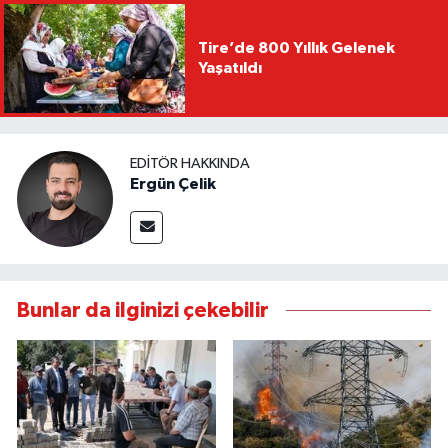
Tire’de 800 Yıllık Gelenek
Yaşatıldı
EDITÖR HAKKINDA
Ergün Çelik
Bunlar da ilginizi çekebilir