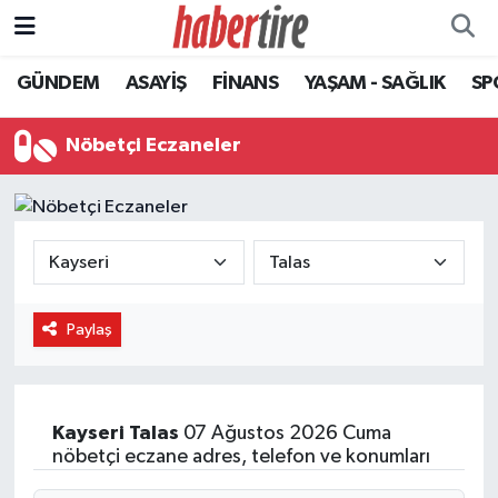
GÜNDEM
ASAYİŞ
FİNANS
YAŞAM - SAĞLIK
SP
Tire Nöbetçi Eczaneler
Tire Hava Durumu
Nöbetçi Eczaneler
Tire Trafik Yoğunluk Haritası
Süper Lig Puan Durumu ve Fikstür
Tüm Manşetler
Paylaş
Son Dakika Haberleri
Haber Arşivi
Kayseri
Talas
07 Ağustos 2026 Cuma
nöbetçi eczane adres, telefon ve konumları