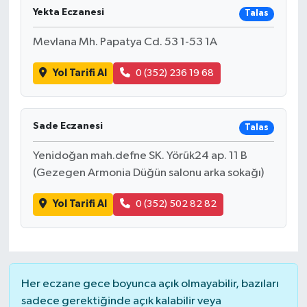
Yekta Eczanesi
Talas
Mevlana Mh. Papatya Cd. 53 1-53 1A
Yol Tarifi Al
0 (352) 236 19 68
Sade Eczanesi
Talas
Yenidoğan mah.defne SK. Yörük24 ap. 11 B
(Gezegen Armonia Düğün salonu arka sokağı)
Yol Tarifi Al
0 (352) 502 82 82
Her eczane gece boyunca açık olmayabilir, bazıları
sadece gerektiğinde açık kalabilir veya