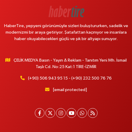
HaberTire, yepyeni görünümüyle sizleri buluştururken, sadelik ve
modernizmi bir araya getiriyor. Şatafattan kaçınıyor ve insanlara
haber okuyabilecekleri güçlü ve şık bir altyapı sunuyor.
ÇELİK MEDYA Basın - Yayın & Reklam - Tanıtım Yeni Mh. İsmail
Taşlı Cd. No:25 Kat:1 TİRE-İZMİR
(+90) 506 943 95 15 - (+90) 232 500 76 76
[email protected]