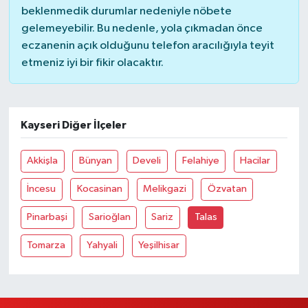
beklenmedik durumlar nedeniyle nöbete
gelemeyebilir. Bu nedenle, yola çıkmadan önce
eczanenin açık olduğunu telefon aracılığıyla teyit
etmeniz iyi bir fikir olacaktır.
Kayseri Diğer İlçeler
Akkişla
Bünyan
Develi
Felahiye
Hacilar
İncesu
Kocasinan
Melikgazi
Özvatan
Pinarbaşi
Sarioğlan
Sariz
Talas
Tomarza
Yahyali
Yeşilhisar