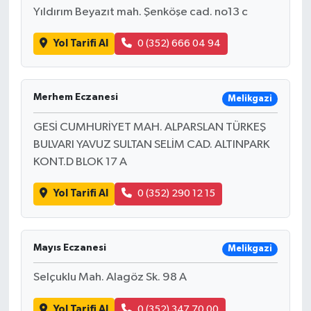
Yıldırım Beyazıt mah. Şenköşe cad. no13 c
Yol Tarifi Al
0 (352) 666 04 94
Merhem Eczanesi
Melikgazi
GESİ CUMHURİYET MAH. ALPARSLAN TÜRKEŞ
BULVARI YAVUZ SULTAN SELİM CAD. ALTINPARK
KONT.D BLOK 17 A
Yol Tarifi Al
0 (352) 290 12 15
Mayıs Eczanesi
Melikgazi
Selçuklu Mah. Alagöz Sk. 98 A
Yol Tarifi Al
0 (352) 347 70 00