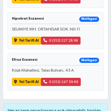
Hipokrat Eczanesi
Melikgazi
SELIMIYE MH. ORTAHİSAR SOK. N0:11
Yol Tarifi Al
0 (352) 327 28 96
Efruz Eczanesi
Melikgazi
Köşk Mahallesi, Talas Bulvarı, 43 A
Yol Tarifi Al
0 (352) 247 59 69
Her eczane gece boyunca açık olmayabilir, bazıları