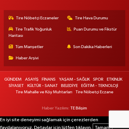
Tire Nöbetçi Eczaneler
Tire Hava Durumu
Tire Trafik Yoğunluk
Puan Durumu ve Fikstür
Haritası
Tüm Manşetler
Son Dakika Haberleri
Haber Arşivi
GÜNDEM
ASAYİŞ
FİNANS
YAŞAM - SAĞLIK
SPOR
ETKİNLİK
SİYASET
KÜLTÜR - SANAT
BELEDİYE
EĞİTİM - TEKNOLOJİ
Tire Mahalle ve Köy Muhtarları
Tire Nöbetçi Eczane
Haber Yazılımı:
TE Bilişim
En iyi site deneyimi sağlamak için çerezlerden
faydalanıyoruz. Detaylar için lütfen tıklayın.
Tamam