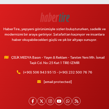
HaberTire, yepyeni görünümüyle sizleri buluştururken, sadelik ve
modernizmi bir araya getiriyor. Şatafattan kaçınıyor ve insanlara
haber okuyabilecekleri güçlü ve şık bir altyapı sunuyor.
ÇELİK MEDYA Basın - Yayın & Reklam - Tanıtım Yeni Mh. İsmail
Taşlı Cd. No:25 Kat:1 TİRE-İZMİR
(+90) 506 943 95 15 - (+90) 232 500 76 76
[email protected]