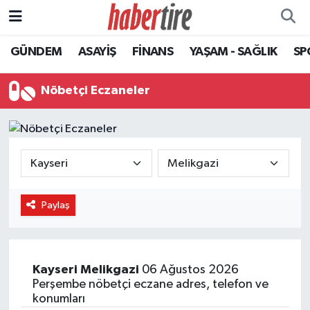
GÜNDEM
ASAYİŞ
FİNANS
YAŞAM - SAĞLIK
SP
Tire Nöbetçi Eczaneler
Tire Hava Durumu
Nöbetçi Eczaneler
Tire Trafik Yoğunluk Haritası
Süper Lig Puan Durumu ve Fikstür
Tüm Manşetler
Paylaş
Son Dakika Haberleri
Haber Arşivi
Kayseri
Melikgazi
06 Ağustos 2026
Perşembe nöbetçi eczane adres, telefon ve
konumları