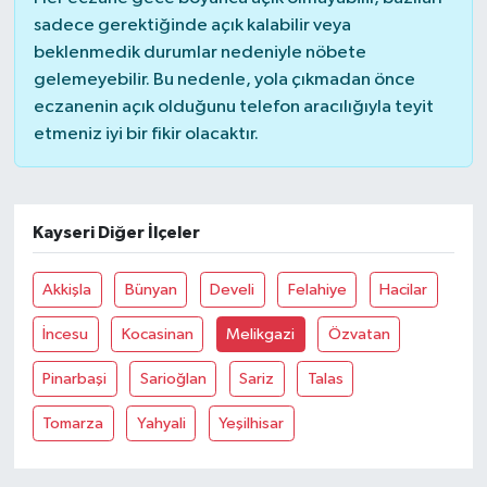
sadece gerektiğinde açık kalabilir veya
beklenmedik durumlar nedeniyle nöbete
gelemeyebilir. Bu nedenle, yola çıkmadan önce
eczanenin açık olduğunu telefon aracılığıyla teyit
etmeniz iyi bir fikir olacaktır.
Kayseri Diğer İlçeler
Akkişla
Bünyan
Develi
Felahiye
Hacilar
İncesu
Kocasinan
Melikgazi
Özvatan
Pinarbaşi
Sarioğlan
Sariz
Talas
Tomarza
Yahyali
Yeşilhisar