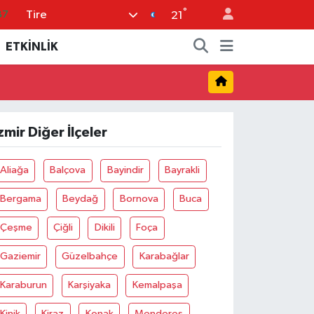
°
Tire
87
21
18
ETKİNLİK
32
38
03
zmir Diğer İlçeler
14
Aliağa
Balçova
Bayindir
Bayrakli
Bergama
Beydağ
Bornova
Buca
Çeşme
Çiğli
Dikili
Foça
Gaziemir
Güzelbahçe
Karabağlar
Karaburun
Karşiyaka
Kemalpaşa
Kinik
Kiraz
Konak
Menderes