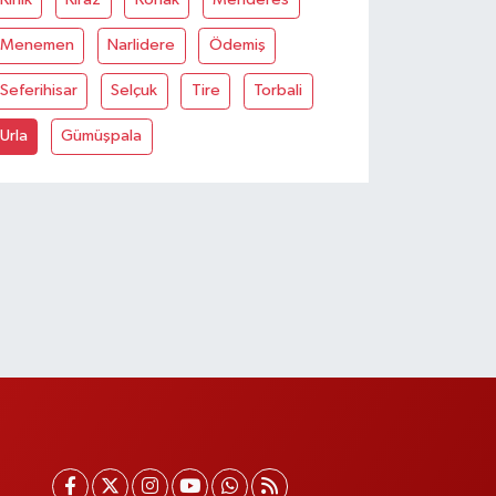
Menemen
Narlidere
Ödemiş
Seferihisar
Selçuk
Tire
Torbali
Urla
Gümüşpala