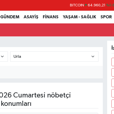
BITCOIN
64.960,21
%0.
DOLAR
47,7436
%0.
GÜNDEM
ASAYİŞ
FİNANS
YAŞAM - SAĞLIK
SPOR
EURO
55,2510
%0.
STERLİN
64,4811
%0.
GRAM ALTIN
6660.55
%0.
İ
BİST100
13.779
%-
026 Cumartesi nöbetçi
 konumları