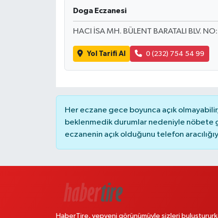
Doga Eczanesi
HACI İSA MH. BÜLENT BARATALI BLV. NO:
Yol Tarifi Al
0 (232) 754 54 99
Her eczane gece boyunca açık olmayabilir, 
beklenmedik durumlar nedeniyle nöbete g
eczanenin açık olduğunu telefon aracılığıyla 
HaberTire, yepyeni görünümüyle sizleri buluştururk