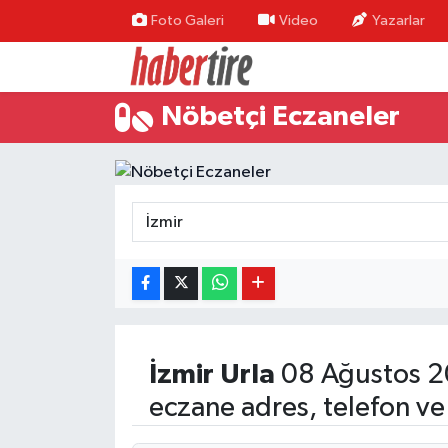
Foto Galeri
Video
Yazarlar
Tire Nöbetçi Eczaneler
Nöbetçi Eczaneler
Tire Hava Durumu
Tire Trafik Yoğunluk Haritası
Süper Lig Puan Durumu ve Fikstür
Tüm Manşetler
Son Dakika Haberleri
İzmir
Urla
08 Ağustos 2
Haber Arşivi
eczane adres, telefon ve