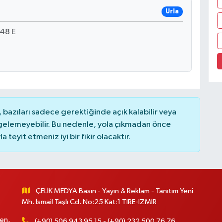
Urla
48 E
bazıları sadece gerektiğinde açık kalabilir veya
elemeyebilir. Bu nedenle, yola çıkmadan önce
teyit etmeniz iyi bir fikir olacaktır.
ÇELİK MEDYA Basın - Yayın & Reklam - Tanıtım Yeni
Mh. İsmail Taşlı Cd. No:25 Kat:1 TİRE-İZMİR
en,
(+90) 506 943 95 15 - (+90) 232 500 76 76