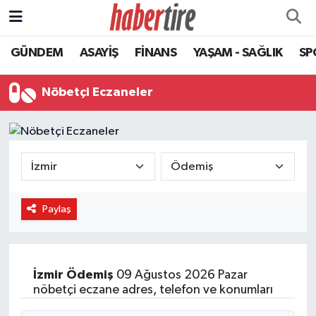
GÜNDEM
ASAYİŞ
FİNANS
YAŞAM - SAĞLIK
SP
Tire Nöbetçi Eczaneler
Tire Hava Durumu
Nöbetçi Eczaneler
Tire Trafik Yoğunluk Haritası
Süper Lig Puan Durumu ve Fikstür
Tüm Manşetler
Paylaş
Son Dakika Haberleri
Haber Arşivi
İzmir
Ödemiş
09 Ağustos 2026 Pazar
nöbetçi eczane adres, telefon ve konumları