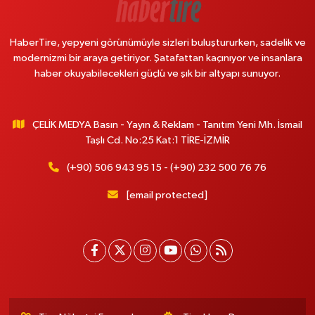
HaberTire, yepyeni görünümüyle sizleri buluştururken, sadelik ve
modernizmi bir araya getiriyor. Şatafattan kaçınıyor ve insanlara
haber okuyabilecekleri güçlü ve şık bir altyapı sunuyor.
ÇELİK MEDYA Basın - Yayın & Reklam - Tanıtım Yeni Mh. İsmail
Taşlı Cd. No:25 Kat:1 TİRE-İZMİR
(+90) 506 943 95 15 - (+90) 232 500 76 76
[email protected]