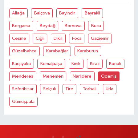
Aliağa
Balçova
Bayindir
Bayrakli
Bergama
Beydağ
Bornova
Buca
Çeşme
Çiğli
Dikili
Foça
Gaziemir
Güzelbahçe
Karabağlar
Karaburun
Karşiyaka
Kemalpaşa
Kinik
Kiraz
Konak
Menderes
Menemen
Narlidere
Ödemiş
Seferihisar
Selçuk
Tire
Torbali
Urla
Gümüşpala