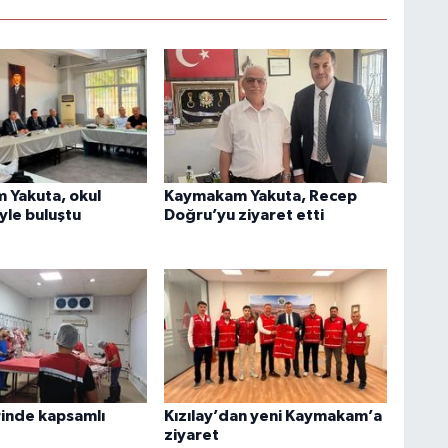
Yakuta, okul
Kaymakam Yakuta, Recep
yle buluştu
Doğru’yu ziyaret etti
rinde kapsamlı
Kızılay’dan yeni Kaymakam’a
ziyaret