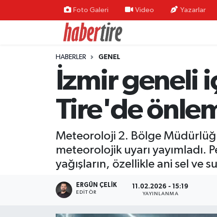
Foto Galeri
Video
Yazarlar
Tire Nöbetçi Eczaneler
HABERLER
GENEL
Tire Hava Durumu
İzmir geneli i
Tire Trafik Yoğunluk Haritası
Tire'de önleml
Süper Lig Puan Durumu ve Fikstür
Meteoroloji 2. Bölge Müdürlüğü 
Tüm Manşetler
meteorolojik uyarı yayımladı. 
Son Dakika Haberleri
yağışların, özellikle ani sel ve 
Haber Arşivi
ERGÜN ÇELIK
11.02.2026 - 15:19
EDITÖR
YAYINLANMA