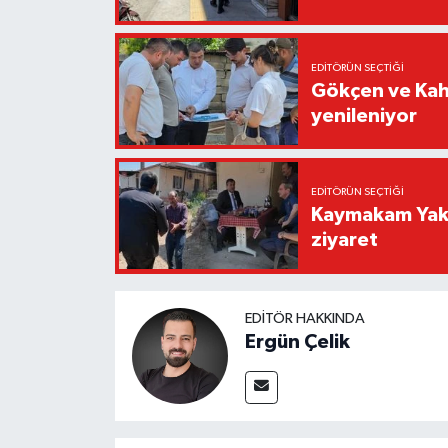
EDITÖRÜN SEÇTIĞI
Gökçen ve Kah
yenileniyor
EDITÖRÜN SEÇTIĞI
Kaymakam Yaku
ziyaret
EDITÖR HAKKINDA
Ergün Çelik