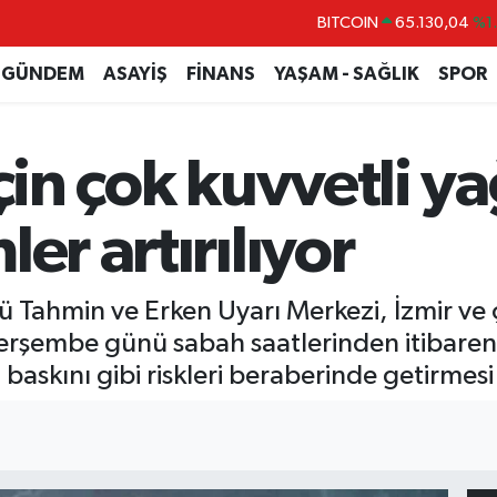
BITCOIN
65.130,04
%1
DOLAR
47,7106
%0.
GÜNDEM
ASAYİŞ
FİNANS
YAŞAM - SAĞLIK
SPOR
EURO
55,1652
%0.
STERLİN
64,4046
%0.
çin çok kuvvetli ya
GRAM ALTIN
6648.99
%2.
BİST100
13.773
%-
er artırılıyor
Tahmin ve Erken Uyarı Merkezi, İzmir ve çe
Perşembe günü sabah saatlerinden itibaren 
su baskını gibi riskleri beraberinde getirme