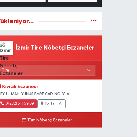
ükleniyor...
İzmir Tire Nöbetçi Eczaneler
Kıvrak Eczanesi
 EYLÜL MAH. YUNUS EMRE CAD. NO:31 A
0 (232) 511 59 09
Yol Tarifi Al
Tüm Nöbetçi Eczaneler