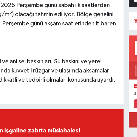
at 2026 Perşembe günü sabah ilk saatlerden
g/m²) olacağı tahmin ediliyor. Bölge genelini
Y
nın, Perşembe günü akşam saatlerinden itibaren
el ve ani sel baskınları, Su baskını ve yerel
nında kuvvetli rüzgar ve ulaşımda aksamalar
dikkatli ve tedbirli olmaları konusunda uyardı.
4
ım işgaline zabıta müdahalesi