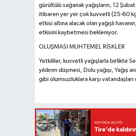
gürültülü sağanak yağışların, 12 Şub
itibaren yer yer çok kuvvetli (25-60 k
etkisi altına alacak olan yağışlı hava
etkisini kaybetmesi bekleniyor.
OLUŞMASI MUHTEMEL RİSKLER
Yetkililer, kuvvetli yağışlarla birlikte S
yıldırım düşmesi, Dolu yağışı, Yağış a
gibi olumsuzluklara karşı vatandaşları 
EDITÖRÜN SEÇTIĞI
Tire’de kaldır