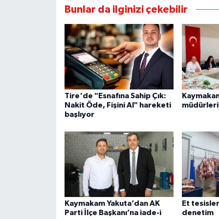
Bunlar da ilginizi çekebilir
Tire'de "Esnafına Sahip Çık:
Kaymakam 
Nakit Öde, Fişini Al" hareketi
müdürleri
başlıyor
Kaymakam Yakuta’dan AK
Et tesisle
Parti İlçe Başkanı’na iade-i
denetim