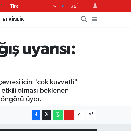
°
Tire
.2
26
17
ETKİNLİK
27
35
ğış uyarısı:
59
19
vresi için "çok kuvvetli"
etkili olması beklenen
si öngörülüyor.
-
+
A
A