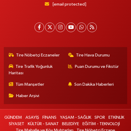
[email protected]
Tire Nöbetçi Eczaneler
Tire Hava Durumu
Tire Trafik Yoğunluk
Puan Durumu ve Fikstür
Haritası
Tüm Manşetler
Son Dakika Haberleri
Haber Arşivi
GÜNDEM
ASAYİŞ
FİNANS
YAŞAM - SAĞLIK
SPOR
ETKİNLİK
SİYASET
KÜLTÜR - SANAT
BELEDİYE
EĞİTİM - TEKNOLOJİ
Tire Mahalle ve Köy Muhtarları
Tire Nöbetçi Eczane