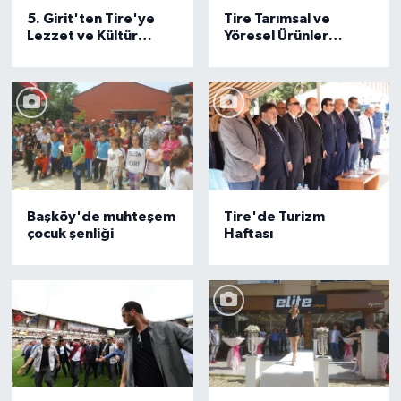
5. Girit'ten Tire'ye
Tire Tarımsal ve
Lezzet ve Kültür
Yöresel Ürünler
Festivali
Festivali
Başköy'de muhteşem
Tire'de Turizm
çocuk şenliği
Haftası