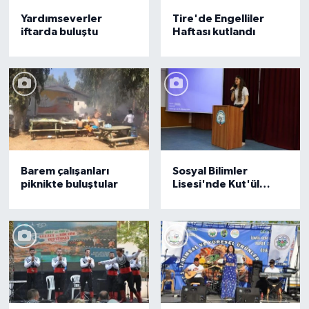
Yardımseverler
Tire'de Engelliler
iftarda buluştu
Haftası kutlandı
Barem çalışanları
Sosyal Bilimler
piknikte buluştular
Lisesi'nde Kut'ül
Amare Zaferi anması