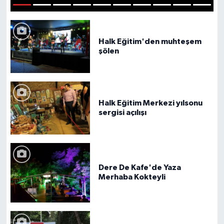
1
2
3
4
5
6
7
8
9
10
Halk Eğitim'den muhteşem
şölen
Halk Eğitim Merkezi yılsonu
sergisi açılışı
Dere De Kafe'de Yaza
Merhaba Kokteyli