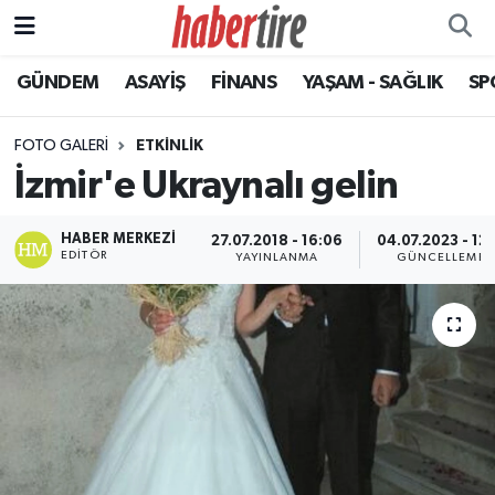
GÜNDEM
ASAYİŞ
FİNANS
YAŞAM - SAĞLIK
SP
Tire Nöbetçi Eczaneler
Tire Hava Durumu
FOTO GALERI
ETKINLIK
İzmir'e Ukraynalı gelin
Tire Trafik Yoğunluk Haritası
HABER MERKEZI
27.07.2018 - 16:06
04.07.2023 - 12:
Süper Lig Puan Durumu ve Fikstür
EDITÖR
YAYINLANMA
GÜNCELLEME
Tüm Manşetler
Son Dakika Haberleri
Haber Arşivi