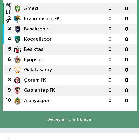
1
Amed
0
0
2
Erzurumspor FK
0
0
3
Başakşehir
0
0
4
Kocaelispor
0
0
5
Beşiktaş
0
0
6
Eyüpspor
0
0
7
Galatasaray
0
0
8
Çorum FK
0
0
9
Gaziantep FK
0
0
10
Alanyaspor
0
0
Detaylar için tıklayın