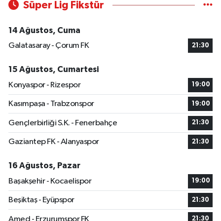
Süper Lig Fikstür
14 Ağustos, Cuma
Galatasaray - Çorum FK
21:30
15 Ağustos, Cumartesi
Konyaspor - Rizespor
19:00
Kasımpaşa - Trabzonspor
19:00
Gençlerbirliği S.K. - Fenerbahçe
21:30
Gaziantep FK - Alanyaspor
21:30
16 Ağustos, Pazar
Başakşehir - Kocaelispor
19:00
Beşiktaş - Eyüpspor
21:30
Amed - Erzurumspor FK
21:30