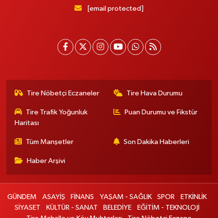
[email protected]
Tire Nöbetçi Eczaneler
Tire Hava Durumu
Tire Trafik Yoğunluk
Puan Durumu ve Fikstür
Haritası
Tüm Manşetler
Son Dakika Haberleri
Haber Arşivi
GÜNDEM
ASAYİŞ
FİNANS
YAŞAM - SAĞLIK
SPOR
ETKİNLİK
SİYASET
KÜLTÜR - SANAT
BELEDİYE
EĞİTİM - TEKNOLOJİ