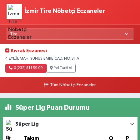
İzmir Tire Nöbetçi Eczaneler
Kıvrak Eczanesi
4 EYLÜL MAH. YUNUS EMRE CAD. NO:31 A
0 (232) 511 59 09
Yol Tarifi Al
Tüm Nöbetçi Eczaneler
Süper Lig Puan Durumu
Süper Lig
#
Takım
O
P