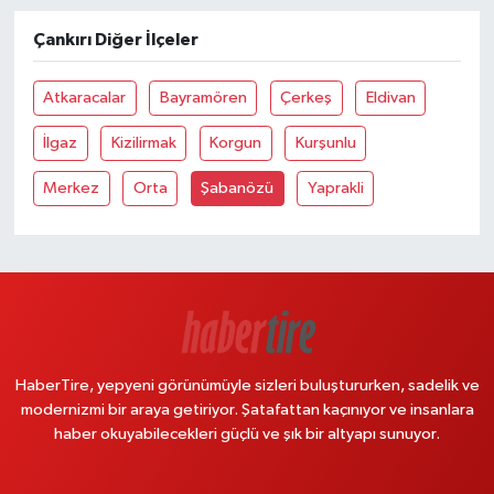
Çankırı Diğer İlçeler
Atkaracalar
Bayramören
Çerkeş
Eldivan
İlgaz
Kizilirmak
Korgun
Kurşunlu
Merkez
Orta
Şabanözü
Yaprakli
HaberTire, yepyeni görünümüyle sizleri buluştururken, sadelik ve
modernizmi bir araya getiriyor. Şatafattan kaçınıyor ve insanlara
haber okuyabilecekleri güçlü ve şık bir altyapı sunuyor.