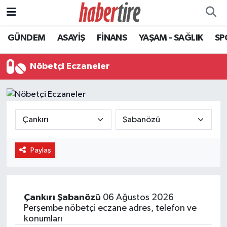
GÜNDEM
ASAYİŞ
FİNANS
YAŞAM - SAĞLIK
SP
Tire Nöbetçi Eczaneler
Tire Hava Durumu
Nöbetçi Eczaneler
Tire Trafik Yoğunluk Haritası
Süper Lig Puan Durumu ve Fikstür
Tüm Manşetler
Paylaş
Son Dakika Haberleri
Haber Arşivi
Çankırı
Şabanözü
06 Ağustos 2026
Perşembe nöbetçi eczane adres, telefon ve
konumları