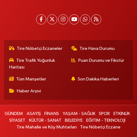
Tire Nöbetçi Eczaneler
Tire Hava Durumu
Tire Trafik Yoğunluk
Puan Durumu ve Fikstür
Haritası
Tüm Manşetler
Son Dakika Haberleri
Haber Arşivi
GÜNDEM
ASAYİŞ
FİNANS
YAŞAM - SAĞLIK
SPOR
ETKİNLİK
SİYASET
KÜLTÜR - SANAT
BELEDİYE
EĞİTİM - TEKNOLOJİ
Tire Mahalle ve Köy Muhtarları
Tire Nöbetçi Eczane