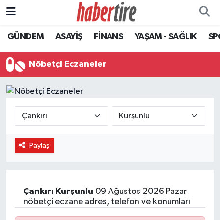
GÜNDEM
ASAYİŞ
FİNANS
YAŞAM - SAĞLIK
SP
Tire Nöbetçi Eczaneler
Tire Hava Durumu
Nöbetçi Eczaneler
Tire Trafik Yoğunluk Haritası
Süper Lig Puan Durumu ve Fikstür
Tüm Manşetler
Paylaş
Son Dakika Haberleri
Haber Arşivi
Çankırı
Kurşunlu
09 Ağustos 2026 Pazar
nöbetçi eczane adres, telefon ve konumları